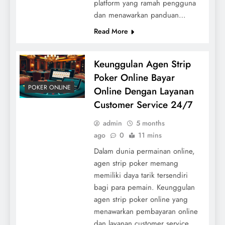
platform yang ramah pengguna
dan menawarkan panduan…
Read More
Keunggulan Agen Strip
Poker Online Bayar
POKER ONLINE
Online Dengan Layanan
Customer Service 24/7
admin
5 months
ago
0
11 mins
Dalam dunia permainan online,
agen strip poker memang
memiliki daya tarik tersendiri
bagi para pemain. Keunggulan
agen strip poker online yang
menawarkan pembayaran online
dan layanan customer service