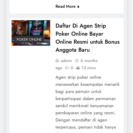
Read More
Daftar Di Agen Strip
Poker Online Bayar
POKER ONLINE
Online Resmi untuk Bonus
Anggota Baru
admin
6 months
ago
0
13 mins
Agen strip poker online
menawarkan kesempatan menarik
bagi para pemain untuk
berpartisipasi dalam permainan
sambil menikmati kenyamanan
pembayaran online yang resmi.
Dengan mendaftar di agen
terpercaya, pemain tidak hanya