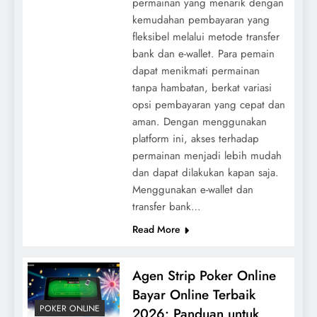
permainan yang menarik dengan
kemudahan pembayaran yang
fleksibel melalui metode transfer
bank dan e-wallet. Para pemain
dapat menikmati permainan
tanpa hambatan, berkat variasi
opsi pembayaran yang cepat dan
aman. Dengan menggunakan
platform ini, akses terhadap
permainan menjadi lebih mudah
dan dapat dilakukan kapan saja.
Menggunakan e-wallet dan
transfer bank…
Read More
Agen Strip Poker Online
Bayar Online Terbaik
POKER ONLINE
2026: Panduan untuk