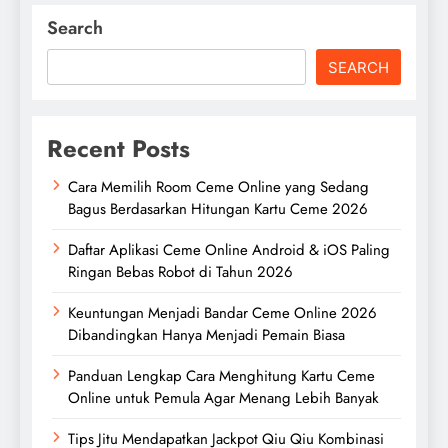
Search
SEARCH
Recent Posts
Cara Memilih Room Ceme Online yang Sedang
Bagus Berdasarkan Hitungan Kartu Ceme 2026
Daftar Aplikasi Ceme Online Android & iOS Paling
Ringan Bebas Robot di Tahun 2026
Keuntungan Menjadi Bandar Ceme Online 2026
Dibandingkan Hanya Menjadi Pemain Biasa
Panduan Lengkap Cara Menghitung Kartu Ceme
Online untuk Pemula Agar Menang Lebih Banyak
Tips Jitu Mendapatkan Jackpot Qiu Qiu Kombinasi