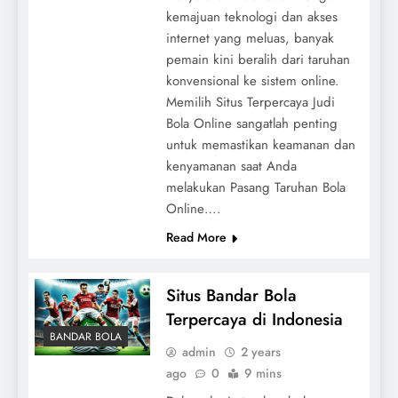
kemajuan teknologi dan akses
internet yang meluas, banyak
pemain kini beralih dari taruhan
konvensional ke sistem online.
Memilih Situs Terpercaya Judi
Bola Online sangatlah penting
untuk memastikan keamanan dan
kenyamanan saat Anda
melakukan Pasang Taruhan Bola
Online….
Read More
Situs Bandar Bola
Terpercaya di Indonesia
BANDAR BOLA
admin
2 years
ago
0
9 mins