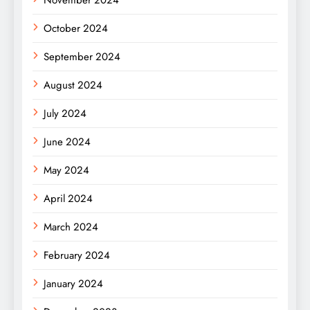
October 2024
September 2024
August 2024
July 2024
June 2024
May 2024
April 2024
March 2024
February 2024
January 2024