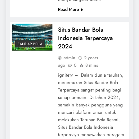
Read More
Situs Bandar Bola
Indonesia Terpercaya
BANDAR BOLA
2024
admin
2 years
ago
0
8 mins
ignitetv – Dalam dunia taruhan,
menemukan Situs Bandar Bola
Terpercaya sangat penting bagi
setiap pemain. Di tahun 2024,
semakin banyak pengguna yang
mencari platform aman untuk
melakukan Taruhan Bola Resmi.
Situs Bandar Bola Indonesia
terpercaya menawarkan beragam