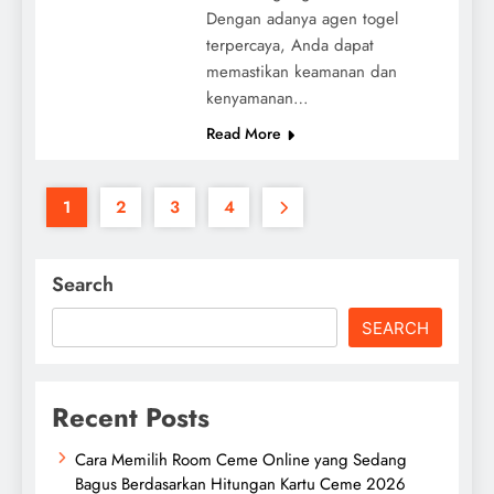
Dengan adanya agen togel
terpercaya, Anda dapat
memastikan keamanan dan
kenyamanan…
Read More
1
2
3
4
Search
SEARCH
Recent Posts
Cara Memilih Room Ceme Online yang Sedang
Bagus Berdasarkan Hitungan Kartu Ceme 2026