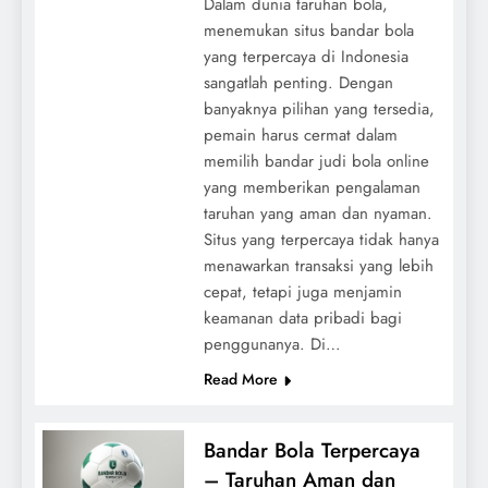
Dalam dunia taruhan bola,
menemukan situs bandar bola
yang terpercaya di Indonesia
sangatlah penting. Dengan
banyaknya pilihan yang tersedia,
pemain harus cermat dalam
memilih bandar judi bola online
yang memberikan pengalaman
taruhan yang aman dan nyaman.
Situs yang terpercaya tidak hanya
menawarkan transaksi yang lebih
cepat, tetapi juga menjamin
keamanan data pribadi bagi
penggunanya. Di…
Read More
Bandar Bola Terpercaya
– Taruhan Aman dan