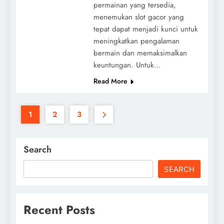
permainan yang tersedia,
menemukan slot gacor yang
tepat dapat menjadi kunci untuk
meningkatkan pengalaman
bermain dan memaksimalkan
keuntungan. Untuk…
Read More
1
2
3
Search
SEARCH
Recent Posts