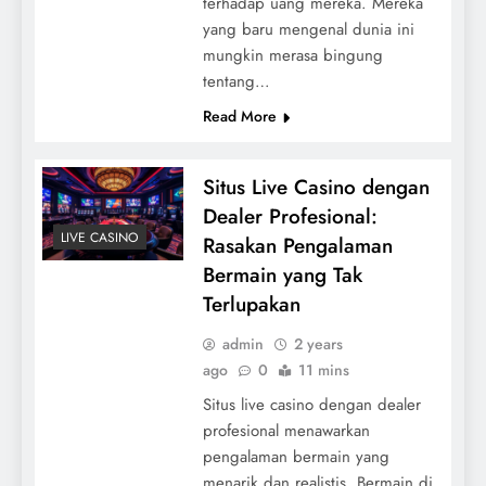
terhadap uang mereka. Mereka
yang baru mengenal dunia ini
mungkin merasa bingung
tentang…
Read More
Situs Live Casino dengan
Dealer Profesional:
LIVE CASINO
Rasakan Pengalaman
Bermain yang Tak
Terlupakan
admin
2 years
ago
0
11 mins
Situs live casino dengan dealer
profesional menawarkan
pengalaman bermain yang
menarik dan realistis. Bermain di