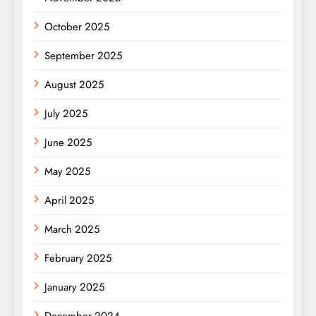
October 2025
September 2025
August 2025
July 2025
June 2025
May 2025
April 2025
March 2025
February 2025
January 2025
December 2024