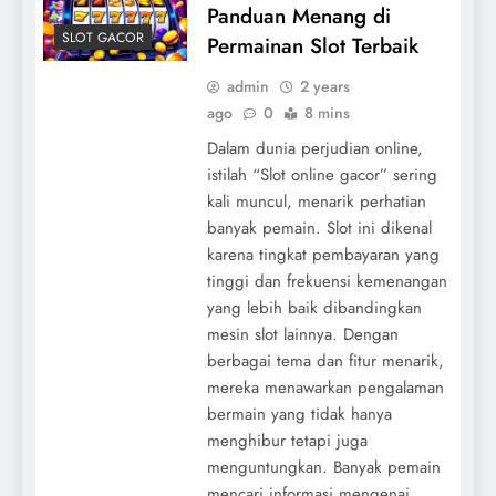
Panduan Menang di
SLOT GACOR
Permainan Slot Terbaik
admin
2 years
ago
0
8 mins
Dalam dunia perjudian online,
istilah “Slot online gacor” sering
kali muncul, menarik perhatian
banyak pemain. Slot ini dikenal
karena tingkat pembayaran yang
tinggi dan frekuensi kemenangan
yang lebih baik dibandingkan
mesin slot lainnya. Dengan
berbagai tema dan fitur menarik,
mereka menawarkan pengalaman
bermain yang tidak hanya
menghibur tetapi juga
menguntungkan. Banyak pemain
mencari informasi mengenai…