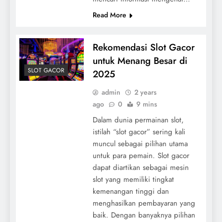
Read More
Rekomendasi Slot Gacor
untuk Menang Besar di
SLOT GACOR
2025
admin
2 years
ago
0
9 mins
Dalam dunia permainan slot,
istilah “slot gacor” sering kali
muncul sebagai pilihan utama
untuk para pemain. Slot gacor
dapat diartikan sebagai mesin
slot yang memiliki tingkat
kemenangan tinggi dan
menghasilkan pembayaran yang
baik. Dengan banyaknya pilihan