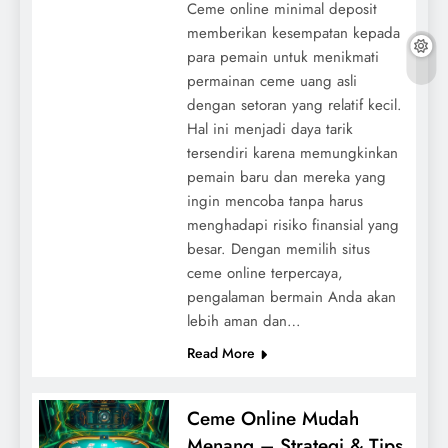
Ceme online minimal deposit
memberikan kesempatan kepada
para pemain untuk menikmati
permainan ceme uang asli
dengan setoran yang relatif kecil.
Hal ini menjadi daya tarik
tersendiri karena memungkinkan
pemain baru dan mereka yang
ingin mencoba tanpa harus
menghadapi risiko finansial yang
besar. Dengan memilih situs
ceme online terpercaya,
pengalaman bermain Anda akan
lebih aman dan…
Read More
Ceme Online Mudah
Menang – Strategi & Tips