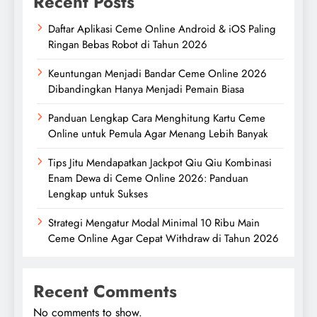
Recent Posts
Daftar Aplikasi Ceme Online Android & iOS Paling
Ringan Bebas Robot di Tahun 2026
Keuntungan Menjadi Bandar Ceme Online 2026
Dibandingkan Hanya Menjadi Pemain Biasa
Panduan Lengkap Cara Menghitung Kartu Ceme
Online untuk Pemula Agar Menang Lebih Banyak
Tips Jitu Mendapatkan Jackpot Qiu Qiu Kombinasi
Enam Dewa di Ceme Online 2026: Panduan
Lengkap untuk Sukses
Strategi Mengatur Modal Minimal 10 Ribu Main
Ceme Online Agar Cepat Withdraw di Tahun 2026
Recent Comments
No comments to show.