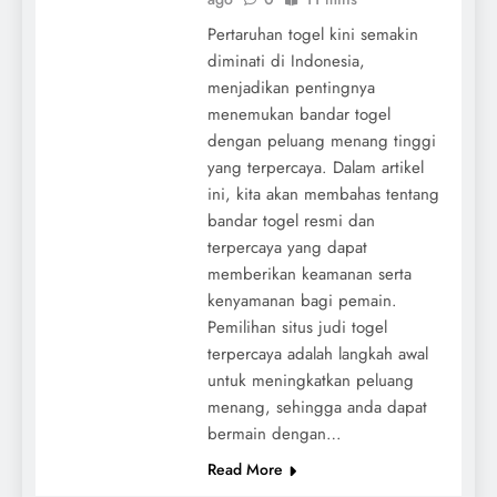
Pertaruhan togel kini semakin
diminati di Indonesia,
menjadikan pentingnya
menemukan bandar togel
dengan peluang menang tinggi
yang terpercaya. Dalam artikel
ini, kita akan membahas tentang
bandar togel resmi dan
terpercaya yang dapat
memberikan keamanan serta
kenyamanan bagi pemain.
Pemilihan situs judi togel
terpercaya adalah langkah awal
untuk meningkatkan peluang
menang, sehingga anda dapat
bermain dengan…
Read More