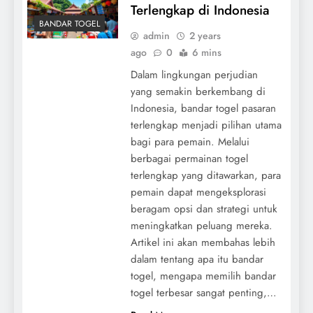
Terlengkap di Indonesia
BANDAR TOGEL
admin
2 years
ago
0
6 mins
Dalam lingkungan perjudian
yang semakin berkembang di
Indonesia, bandar togel pasaran
terlengkap menjadi pilihan utama
bagi para pemain. Melalui
berbagai permainan togel
terlengkap yang ditawarkan, para
pemain dapat mengeksplorasi
beragam opsi dan strategi untuk
meningkatkan peluang mereka.
Artikel ini akan membahas lebih
dalam tentang apa itu bandar
togel, mengapa memilih bandar
togel terbesar sangat penting,…