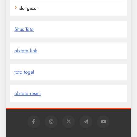
slot gacor
Situs Toto
olxtoto link
toto togel
olxtoto resmi