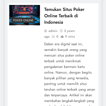
Temukan Situs Poker
Online Terbaik di
POKER ONLINE
Indonesia
admin
2 years
ago
0
9 mins
Dalam era digital saat ini,
semakin banyak orang yang
mencari situs poker online
terbaik untuk menikmati
pengalaman bermain kartu
online. Namun, dengan begitu
banyak pilihan yang tersedia,
penting untuk memilih situs
taruhan online terbaik yang aman
dan terpercaya. Artikel ini akan
membahas langkah-langkah yang