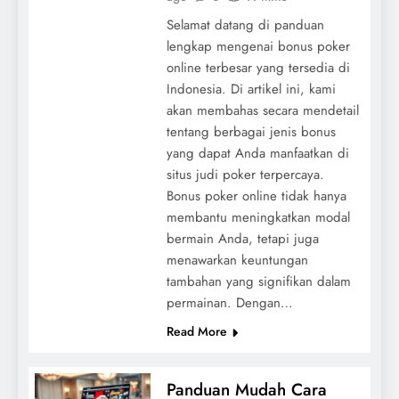
Selamat datang di panduan
lengkap mengenai bonus poker
online terbesar yang tersedia di
Indonesia. Di artikel ini, kami
akan membahas secara mendetail
tentang berbagai jenis bonus
yang dapat Anda manfaatkan di
situs judi poker terpercaya.
Bonus poker online tidak hanya
membantu meningkatkan modal
bermain Anda, tetapi juga
menawarkan keuntungan
tambahan yang signifikan dalam
permainan. Dengan…
Read More
Panduan Mudah Cara