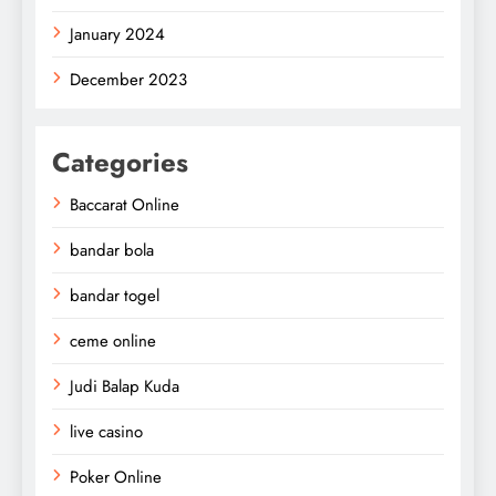
January 2024
December 2023
Categories
Baccarat Online
bandar bola
bandar togel
ceme online
Judi Balap Kuda
live casino
Poker Online