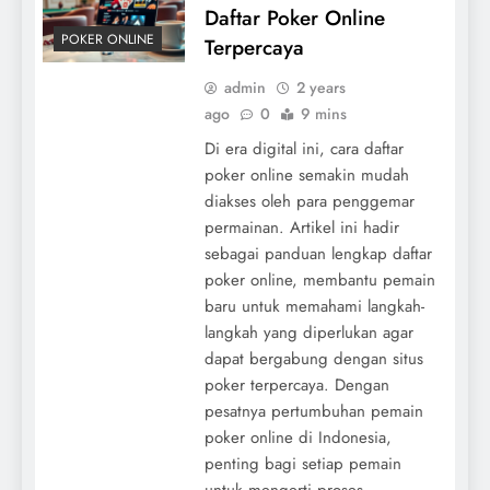
Daftar Poker Online
POKER ONLINE
Terpercaya
admin
2 years
ago
0
9 mins
Di era digital ini, cara daftar
poker online semakin mudah
diakses oleh para penggemar
permainan. Artikel ini hadir
sebagai panduan lengkap daftar
poker online, membantu pemain
baru untuk memahami langkah-
langkah yang diperlukan agar
dapat bergabung dengan situs
poker terpercaya. Dengan
pesatnya pertumbuhan pemain
poker online di Indonesia,
penting bagi setiap pemain
untuk mengerti proses