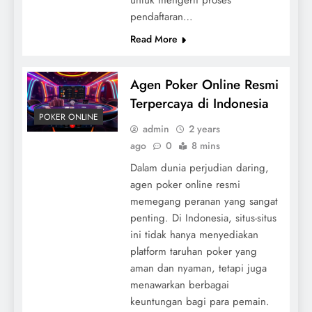
pendaftaran…
Read More
Agen Poker Online Resmi
Terpercaya di Indonesia
POKER ONLINE
admin
2 years
ago
0
8 mins
Dalam dunia perjudian daring,
agen poker online resmi
memegang peranan yang sangat
penting. Di Indonesia, situs-situs
ini tidak hanya menyediakan
platform taruhan poker yang
aman dan nyaman, tetapi juga
menawarkan berbagai
keuntungan bagi para pemain.