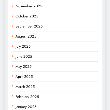
November 2025
October 2025
September 2025
August 2025
July 2025
June 2025
May 2025
April 2025
March 2025
February 2025
January 2025