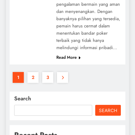
pengalaman bermain yang aman
dan menyenangkan. Dengan
banyaknya pilihan yang tersedia,
pemain harus cermat dalam
menentukan bandar poker
terbaik yang tidak hanya
melindungi informasi pribadi…
Read More
1
2
3
Search
SEARCH
Recent Posts