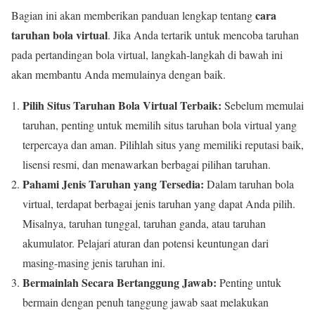
cara
Bagian ini akan memberikan panduan lengkap tentang
taruhan bola virtual
. Jika Anda tertarik untuk mencoba taruhan
pada pertandingan bola virtual, langkah-langkah di bawah ini
akan membantu Anda memulainya dengan baik.
Pilih Situs Taruhan Bola Virtual Terbaik:
Sebelum memulai
taruhan, penting untuk memilih situs taruhan bola virtual yang
terpercaya dan aman. Pilihlah situs yang memiliki reputasi baik,
lisensi resmi, dan menawarkan berbagai pilihan taruhan.
Pahami Jenis Taruhan yang Tersedia:
Dalam taruhan bola
virtual, terdapat berbagai jenis taruhan yang dapat Anda pilih.
Misalnya, taruhan tunggal, taruhan ganda, atau taruhan
akumulator. Pelajari aturan dan potensi keuntungan dari
masing-masing jenis taruhan ini.
Bermainlah Secara Bertanggung Jawab:
Penting untuk
bermain dengan penuh tanggung jawab saat melakukan