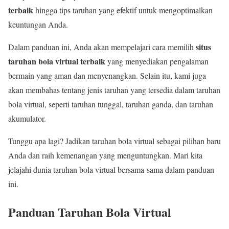
terbaik
hingga tips taruhan yang efektif untuk mengoptimalkan
keuntungan Anda.
situs
Dalam panduan ini, Anda akan mempelajari cara memilih
taruhan bola virtual terbaik
yang menyediakan pengalaman
bermain yang aman dan menyenangkan. Selain itu, kami juga
akan membahas tentang jenis taruhan yang tersedia dalam taruhan
bola virtual, seperti taruhan tunggal, taruhan ganda, dan taruhan
akumulator.
Tunggu apa lagi? Jadikan taruhan bola virtual sebagai pilihan baru
Anda dan raih kemenangan yang menguntungkan. Mari kita
jelajahi dunia taruhan bola virtual bersama-sama dalam panduan
ini.
Panduan Taruhan Bola Virtual