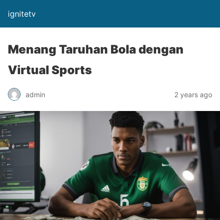
ignitetv
Menang Taruhan Bola dengan
Virtual Sports
admin
2 years ago