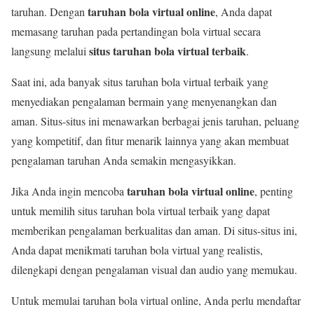
taruhan bola virtual online
taruhan. Dengan
, Anda dapat
memasang taruhan pada pertandingan bola virtual secara
situs taruhan bola virtual terbaik
langsung melalui
.
Saat ini, ada banyak situs taruhan bola virtual terbaik yang
menyediakan pengalaman bermain yang menyenangkan dan
aman. Situs-situs ini menawarkan berbagai jenis taruhan, peluang
yang kompetitif, dan fitur menarik lainnya yang akan membuat
pengalaman taruhan Anda semakin mengasyikkan.
taruhan bola virtual online
Jika Anda ingin mencoba
, penting
untuk memilih situs taruhan bola virtual terbaik yang dapat
memberikan pengalaman berkualitas dan aman. Di situs-situs ini,
Anda dapat menikmati taruhan bola virtual yang realistis,
dilengkapi dengan pengalaman visual dan audio yang memukau.
Untuk memulai taruhan bola virtual online, Anda perlu mendaftar