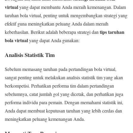
virtual
yang dapat membantu Anda meraih kemenangan. Dalam
taruhan bola virtual, penting untuk mengembangkan strategi yang
efektif guna meningkatkan peluang Anda dalam meraih
tips taruhan
keberhasilan. Berikut adalah beberapa strategi dan
bola virtual
yang dapat Anda gunakan:
Analisis Statistik Tim
Sebelum memasang taruhan pada pertandingan bola virtual,
sangat penting untuk melakukan analisis statistik tim yang akan
berkompetisi. Perhatikan performa tim dalam pertandingan
sebelumnya, catat jumlah gol yang dicetak, dan perhatikan juga
performa individu para pemain. Dengan memahami statistik ini,
Anda dapat membuat keputusan taruhan yang lebih cerdas dan
meningkatkan peluang kemenangan Anda.