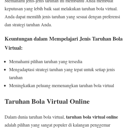
Memahami jenis-jenis taruhan ini membantu Anda membuat
keputusan yang lebih baik saat melakukan taruhan bola virtual.
Anda dapat memilih jenis taruhan yang sesuai dengan preferensi
dan strategi taruhan Anda.
Keuntungan dalam Mempelajari Jenis Taruhan Bola
Virtual:
Memahami pilihan taruhan yang tersedia
Mengadaptasi strategi taruhan yang tepat untuk setiap jenis
taruhan
Meningkatkan peluang memenangkan taruhan bola virtual
Taruhan Bola Virtual Online
taruhan bola virtual online
Dalam dunia taruhan bola virtual,
adalah pilihan yang sangat populer di kalangan penggemar