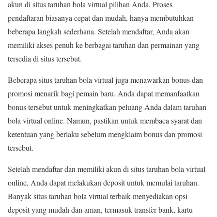
akun di situs taruhan bola virtual pilihan Anda. Proses
pendaftaran biasanya cepat dan mudah, hanya membutuhkan
beberapa langkah sederhana. Setelah mendaftar, Anda akan
memiliki akses penuh ke berbagai taruhan dan permainan yang
tersedia di situs tersebut.
Beberapa situs taruhan bola virtual juga menawarkan bonus dan
promosi menarik bagi pemain baru. Anda dapat memanfaatkan
bonus tersebut untuk meningkatkan peluang Anda dalam taruhan
bola virtual online. Namun, pastikan untuk membaca syarat dan
ketentuan yang berlaku sebelum mengklaim bonus dan promosi
tersebut.
Setelah mendaftar dan memiliki akun di situs taruhan bola virtual
online, Anda dapat melakukan deposit untuk memulai taruhan.
Banyak situs taruhan bola virtual terbaik menyediakan opsi
deposit yang mudah dan aman, termasuk transfer bank, kartu