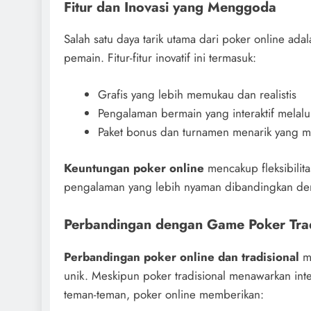
Fitur dan Inovasi yang Menggoda
Salah satu daya tarik utama dari poker online ada
pemain. Fitur-fitur inovatif ini termasuk:
Grafis yang lebih memukau dan realistis
Pengalaman bermain yang interaktif melalu
Paket bonus dan turnamen menarik yang m
Keuntungan poker online
mencakup fleksibilit
pengalaman yang lebih nyaman dibandingkan deng
Perbandingan dengan Game Poker Trad
Perbandingan poker online dan tradisional
me
unik. Meskipun poker tradisional menawarkan int
teman-teman, poker online memberikan: