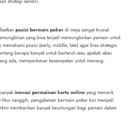
n strategi sendiri.
i
faatkan
posisi bermain poker
di meja sangat krusial.
kemungkinan yang bisa terjadi memungkinkan pemain untuk
memahami posisi (early, middle, late) agar bisa strategis
 tentang berapa banyak untuk bertaruh atau apakah akan
g yang ada, memperbesar kesempatan untuk menang.
 banyak
inovasi permainan kartu online
yang menarik
-fitur canggih, pengalaman bermain poker kini menjadi
 terkini memberikan banyak keuntungan bagi pemain dalam