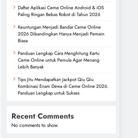
Daftar Aplikasi Ceme Online Android & iOS
Paling Ringan Bebas Robot di Tahun 2026
Keuntungan Menjadi Bandar Ceme Online
2026 Dibandingkan Hanya Menjadi Pemain
Biasa
Panduan Lengkap Cara Menghitung Kartu
Ceme Online untuk Pemula Agar Menang
Lebih Banyak
Tips Jitu Mendapatkan Jackpot Qiu Qiu
Kombinasi Enam Dewa di Ceme Online 2026:
Panduan Lengkap untuk Sukses
Recent Comments
No comments to show.