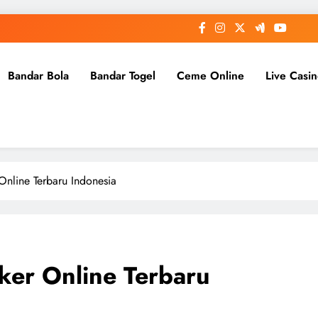
Bandar Bola
Bandar Togel
Ceme Online
Live Casi
nline Terbaru Indonesia
er Online Terbaru