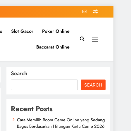
no
Slot Gacor
Poker Online
Baccarat Online
Search
SEARCH
Recent Posts
Cara Memilih Room Ceme Online yang Sedang
Bagus Berdasarkan Hitungan Kartu Ceme 2026