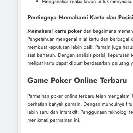
Menganalisa reaksi lawan untuk menyesuaika
Pentingnya Memahami Kartu dan Posis
Memahami kartu poker
dan bagaimana meman
Pengetahuan mengenai nilai kartu dan berbagai 
membuat keputusan lebih baik. Pemain juga harus 
saat bertaruh. Dengan analisis posisi, keputusan
melipat kartu dapat dibuat berdasarkan peluan
Game Poker Online Terbaru
Permainan poker online terbaru telah mengalami
perhatian banyak pemain. Dengan munculnya fitur
lebih seru dan interaktif. Penggunaan teknologi
menikmati permainan ini.