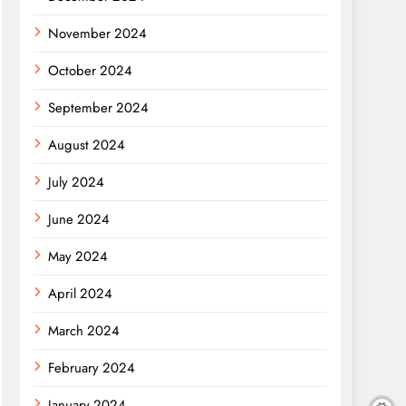
November 2024
October 2024
September 2024
August 2024
July 2024
June 2024
May 2024
April 2024
March 2024
February 2024
January 2024