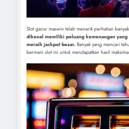
Slot gacor maxwin telah menarik perhatian banya
dikenal memiliki peluang kemenangan yang 
meraih jackpot besar.
Banyak yang mencari tah
bermain slot ini untuk mendapatkan hasil maksima