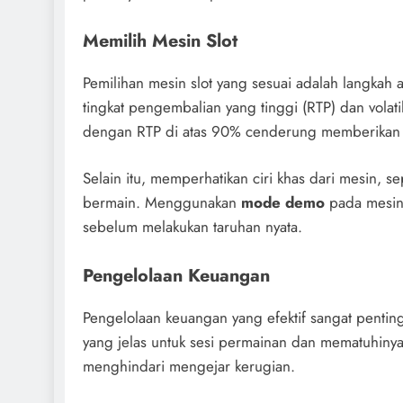
Memilih Mesin Slot
Pemilihan mesin slot yang sesuai adalah langkah 
tingkat pengembalian yang tinggi (RTP) dan volat
dengan RTP di atas 90% cenderung memberikan ha
Selain itu, memperhatikan ciri khas dari mesin, 
bermain. Menggunakan
mode demo
pada mesin 
sebelum melakukan taruhan nyata.
Pengelolaan Keuangan
Pengelolaan keuangan yang efektif sangat penti
yang jelas untuk sesi permainan dan mematuhiny
menghindari mengejar kerugian.