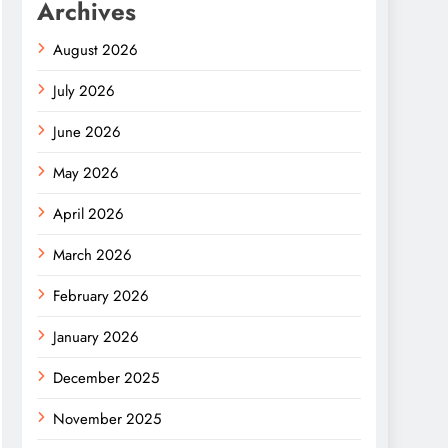
Archives
August 2026
July 2026
June 2026
May 2026
April 2026
March 2026
February 2026
January 2026
December 2025
November 2025