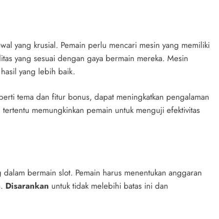
awal yang krusial. Pemain perlu mencari mesin yang memiliki
ilitas yang sesuai dengan gaya bermain mereka. Mesin
sil yang lebih baik.
seperti tema dan fitur bonus, dapat meningkatkan pengalaman
tertentu memungkinkan pemain untuk menguji efektivitas
ng dalam bermain slot. Pemain harus menentukan anggaran
a.
Disarankan
untuk tidak melebihi batas ini dan