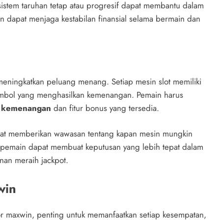
istem taruhan tetap atau progresif dapat membantu dalam
 dapat menjaga kestabilan finansial selama bermain dan
ningkatkan peluang menang. Setiap mesin slot memiliki
imbol yang menghasilkan kemenangan. Pemain harus
i kemenangan
dan fitur bonus yang tersedia.
apat memberikan wawasan tentang kapan mesin mungkin
 pemain dapat membuat keputusan yang lebih tepat dalam
nan meraih jackpot.
win
r maxwin, penting untuk memanfaatkan setiap kesempatan,