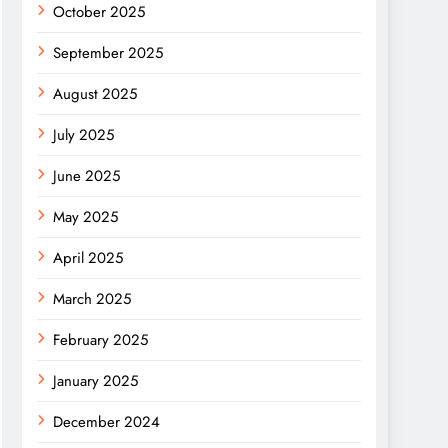
October 2025
September 2025
August 2025
July 2025
June 2025
May 2025
April 2025
March 2025
February 2025
January 2025
December 2024