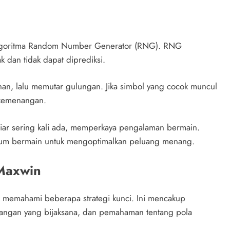
 algoritma Random Number Generator (RNG). RNG
k dan tidak dapat diprediksi.
n, lalu memutar gulungan. Jika simbol yang cocok muncul
 kemenangan.
 liar sering kali ada, memperkaya pengalaman bermain.
lum bermain untuk mengoptimalkan peluang menang.
 Maxwin
 memahami beberapa strategi kunci. Ini mencakup
euangan yang bijaksana, dan pemahaman tentang pola