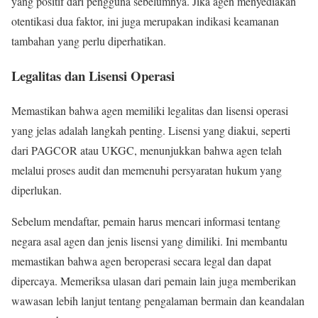
yang positif dari pengguna sebelumnya. Jika agen menyediakan
otentikasi dua faktor, ini juga merupakan indikasi keamanan
tambahan yang perlu diperhatikan.
Legalitas dan Lisensi Operasi
Memastikan bahwa agen memiliki legalitas dan lisensi operasi
yang jelas adalah langkah penting. Lisensi yang diakui, seperti
dari PAGCOR atau UKGC, menunjukkan bahwa agen telah
melalui proses audit dan memenuhi persyaratan hukum yang
diperlukan.
Sebelum mendaftar, pemain harus mencari informasi tentang
negara asal agen dan jenis lisensi yang dimiliki. Ini membantu
memastikan bahwa agen beroperasi secara legal dan dapat
dipercaya. Memeriksa ulasan dari pemain lain juga memberikan
wawasan lebih lanjut tentang pengalaman bermain dan keandalan