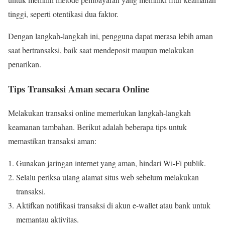
tinggi, seperti otentikasi dua faktor.
Dengan langkah-langkah ini, pengguna dapat merasa lebih aman
saat bertransaksi, baik saat mendeposit maupun melakukan
penarikan.
Tips Transaksi Aman secara Online
Melakukan transaksi online memerlukan langkah-langkah
keamanan tambahan. Berikut adalah beberapa tips untuk
memastikan transaksi aman:
Gunakan jaringan internet yang aman, hindari Wi-Fi publik.
Selalu periksa ulang alamat situs web sebelum melakukan
transaksi.
Aktifkan notifikasi transaksi di akun e-wallet atau bank untuk
memantau aktivitas.