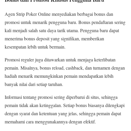
Agen Strip Poker Online menyediakan berbagai bonus dan
promosi untuk menarik pengguna baru. Bonus pendaftaran sering
kali menjadi salah satu daya tarik utama. Pengguna baru dapat
menerima bonus deposit yang signifikan, memberikan
kesempatan lebih untuk bermain.
Promosi reguler juga ditawarkan untuk menjaga keterlibatan
pemain. Misalnya, bonus reload, cashback, dan turnamen dengan
hadiah menarik memungkinkan pemain mendapatkan lebih
banyak nilai dari setiap taruhan.
Informasi tentang promosi sering diperbarui di situs, sehingga
pemain tidak akan ketinggalan. Setiap bonus biasanya dilengkapi
dengan syarat dan ketentuan yang jelas, sehingga pemain dapat
memahami cara menggunakannya dengan efektif.