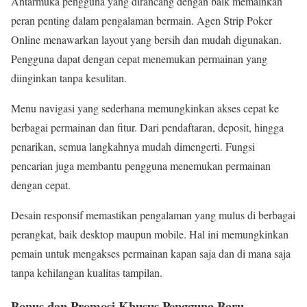
Antarmuka pengguna yang dirancang dengan baik memainkan
peran penting dalam pengalaman bermain. Agen Strip Poker
Online menawarkan layout yang bersih dan mudah digunakan.
Pengguna dapat dengan cepat menemukan permainan yang
diinginkan tanpa kesulitan.
Menu navigasi yang sederhana memungkinkan akses cepat ke
berbagai permainan dan fitur. Dari pendaftaran, deposit, hingga
penarikan, semua langkahnya mudah dimengerti. Fungsi
pencarian juga membantu pengguna menemukan permainan
dengan cepat.
Desain responsif memastikan pengalaman yang mulus di berbagai
perangkat, baik desktop maupun mobile. Hal ini memungkinkan
pemain untuk mengakses permainan kapan saja dan di mana saja
tanpa kehilangan kualitas tampilan.
Bonus dan Promosi Khusus Pengguna Baru