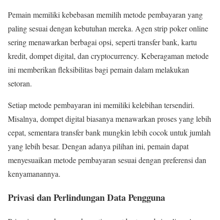
Pemain memiliki kebebasan memilih metode pembayaran yang
paling sesuai dengan kebutuhan mereka. Agen strip poker online
sering menawarkan berbagai opsi, seperti transfer bank, kartu
kredit, dompet digital, dan cryptocurrency. Keberagaman metode
ini memberikan fleksibilitas bagi pemain dalam melakukan
setoran.
Setiap metode pembayaran ini memiliki kelebihan tersendiri.
Misalnya, dompet digital biasanya menawarkan proses yang lebih
cepat, sementara transfer bank mungkin lebih cocok untuk jumlah
yang lebih besar. Dengan adanya pilihan ini, pemain dapat
menyesuaikan metode pembayaran sesuai dengan preferensi dan
kenyamanannya.
Privasi dan Perlindungan Data Pengguna