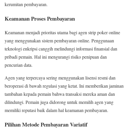
kerumitan pembayaran.
Keamanan Proses Pembayaran
Keamanan menjadi prioritas utama bagi agen strip poker online
yang menggunakan sistem pembayaran online. Penggunaan
teknologi enkripsi canggih melindungi informasi finansial dan
pribadi pemain. Hal ini mengurangi risiko penipuan dan
pencurian data.
Agen yang terpercaya sering menggunakan lisensi resmi dan
beroperasi di bawah regulasi yang ketat. Ini memberikan jaminan
tambahan kepada pemain bahwa transaksi mereka aman dan
dilindungi. Pemain juga didorong untuk memilih agen yang
memiliki reputasi baik dalam hal keamanan pembayaran.
Pilihan Metode Pembayaran Variatif