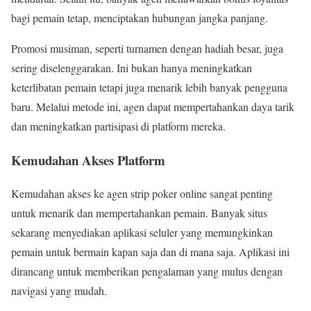
bagi pemain tetap, menciptakan hubungan jangka panjang.
Promosi musiman, seperti turnamen dengan hadiah besar, juga
sering diselenggarakan. Ini bukan hanya meningkatkan
keterlibatan pemain tetapi juga menarik lebih banyak pengguna
baru. Melalui metode ini, agen dapat mempertahankan daya tarik
dan meningkatkan partisipasi di platform mereka.
Kemudahan Akses Platform
Kemudahan akses ke agen strip poker online sangat penting
untuk menarik dan mempertahankan pemain. Banyak situs
sekarang menyediakan aplikasi seluler yang memungkinkan
pemain untuk bermain kapan saja dan di mana saja. Aplikasi ini
dirancang untuk memberikan pengalaman yang mulus dengan
navigasi yang mudah.