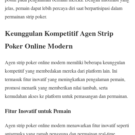
jelas, pemain dapat lebih percaya diri saat berpartisipasi dalam
permainan strip poker.
Keunggulan Kompetitif Agen Strip
Poker Online Modern
Agen strip poker online modern memiliki beberapa keunggulan
kompetitif yang membedakan mereka dari platform lain. Ini
termasuk fitur inovatif yang meningkatkan pengalaman pemain,
promosi menarik yang memberikan nilai tambah, serta
kemudahan akses ke platform untuk pemasangan dan permainan.
Fitur Inovatif untuk Pemain
Agen strip poker online modern menawarkan fitur inovatif seperti
antarmuka yang ramah pengguna dan permainan real-time.