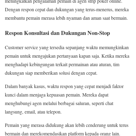
meningkatkan pengalaman pemain di agen strip poker online.
Dengan respon cepat dan dukungan yang terus-menerus, mereka
membantu pemain merasa lebih nyaman dan aman saat bermain.
Respon Konsultasi dan Dukungan Non-Stop
Customer service yang tersedia sepanjang waktu memungkinkan
pemain untuk mengajukan pertanyaan kapan saja. Ketika mereka
menghadapi kebingungan terkait permainan atau aturan, tim
dukungan siap memberikan solusi dengan cepat.
Dalam banyak kasus, waktu respon yang cepat menjadi faktor
kunci dalam menjaga kepuasan pemain. Mereka dapat
menghubungi agen melalui berbagai saluran, seperti chat
langsung, email, atau telepon.
Pemain yang merasa didukung akan lebih cenderung untuk terus
bermain dan merekomendasikan platform kepada orang lain.