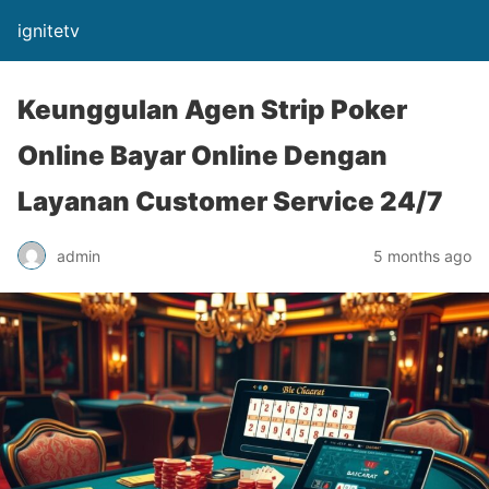
ignitetv
Keunggulan Agen Strip Poker
Online Bayar Online Dengan
Layanan Customer Service 24/7
admin
5 months ago