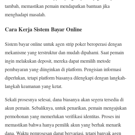
tambah, memastikan pemain mendapatkan bantuan jika
menghadapi masalah.
Cara Kerja Sistem Bayar Online
Sistem bayar online untuk agen strip poker beroperasi dengan
mekanisme yang terstruktur dan mudah dipahami. Saat pemain
ingin melakukan deposit, mereka dapat memilih metode
pembayaran yang diinginkan di platform. Pengisian informasi
diperlukan, tetapi platform biasanya dilengkapi dengan langkah-
langkah keamanan yang ketat.
Sekali prosesnya selesai, dana biasanya akan segera tersedia di
akun pemain. Sebaliknya, untuk penarikan, pemain mengajukan
permohonan yang memerlukan verifikasi identitas. Proses ini
memastikan bahwa hanya pemilik akun yang berhak menarik
dana. Waktu pemrosesan dapat bervariasi, tetapi banyak agen