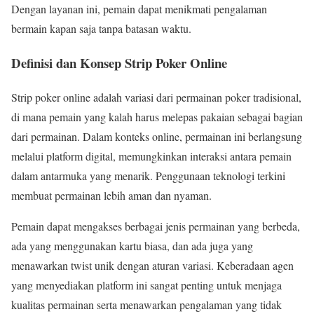
Dengan layanan ini, pemain dapat menikmati pengalaman
bermain kapan saja tanpa batasan waktu.
Definisi dan Konsep Strip Poker Online
Strip poker online adalah variasi dari permainan poker tradisional,
di mana pemain yang kalah harus melepas pakaian sebagai bagian
dari permainan. Dalam konteks online, permainan ini berlangsung
melalui platform digital, memungkinkan interaksi antara pemain
dalam antarmuka yang menarik. Penggunaan teknologi terkini
membuat permainan lebih aman dan nyaman.
Pemain dapat mengakses berbagai jenis permainan yang berbeda,
ada yang menggunakan kartu biasa, dan ada juga yang
menawarkan twist unik dengan aturan variasi. Keberadaan agen
yang menyediakan platform ini sangat penting untuk menjaga
kualitas permainan serta menawarkan pengalaman yang tidak