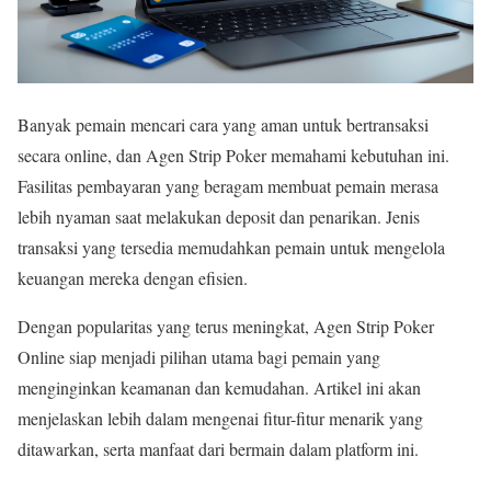
Banyak pemain mencari cara yang aman untuk bertransaksi
secara online, dan Agen Strip Poker memahami kebutuhan ini.
Fasilitas pembayaran yang beragam membuat pemain merasa
lebih nyaman saat melakukan deposit dan penarikan. Jenis
transaksi yang tersedia memudahkan pemain untuk mengelola
keuangan mereka dengan efisien.
Dengan popularitas yang terus meningkat, Agen Strip Poker
Online siap menjadi pilihan utama bagi pemain yang
menginginkan keamanan dan kemudahan. Artikel ini akan
menjelaskan lebih dalam mengenai fitur-fitur menarik yang
ditawarkan, serta manfaat dari bermain dalam platform ini.