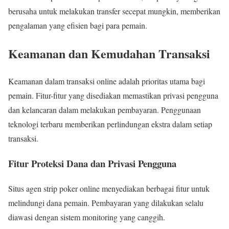
berusaha untuk melakukan transfer secepat mungkin, memberikan
pengalaman yang efisien bagi para pemain.
Keamanan dan Kemudahan Transaksi
Keamanan dalam transaksi online adalah prioritas utama bagi
pemain. Fitur-fitur yang disediakan memastikan privasi pengguna
dan kelancaran dalam melakukan pembayaran. Penggunaan
teknologi terbaru memberikan perlindungan ekstra dalam setiap
transaksi.
Fitur Proteksi Dana dan Privasi Pengguna
Situs agen strip poker online menyediakan berbagai fitur untuk
melindungi dana pemain. Pembayaran yang dilakukan selalu
diawasi dengan sistem monitoring yang canggih.