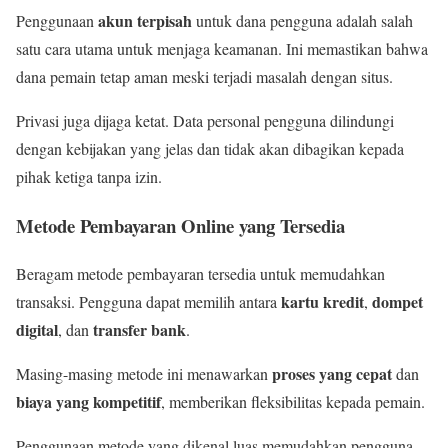
akun terpisah
Penggunaan
untuk dana pengguna adalah salah
satu cara utama untuk menjaga keamanan. Ini memastikan bahwa
dana pemain tetap aman meski terjadi masalah dengan situs.
Privasi juga dijaga ketat. Data personal pengguna dilindungi
dengan kebijakan yang jelas dan tidak akan dibagikan kepada
pihak ketiga tanpa izin.
Metode Pembayaran Online yang Tersedia
Beragam metode pembayaran tersedia untuk memudahkan
kartu kredit
dompet
transaksi. Pengguna dapat memilih antara
,
digital
transfer bank
, dan
.
proses yang cepat
Masing-masing metode ini menawarkan
dan
biaya yang kompetitif
, memberikan fleksibilitas kepada pemain.
Penggunaan metode yang dikenal luas memudahkan pengguna