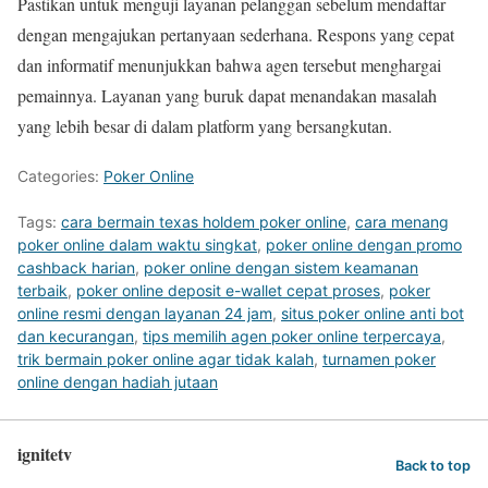
Pastikan untuk menguji layanan pelanggan sebelum mendaftar
dengan mengajukan pertanyaan sederhana. Respons yang cepat
dan informatif menunjukkan bahwa agen tersebut menghargai
pemainnya. Layanan yang buruk dapat menandakan masalah
yang lebih besar di dalam platform yang bersangkutan.
Categories:
Poker Online
Tags:
cara bermain texas holdem poker online
,
cara menang
poker online dalam waktu singkat
,
poker online dengan promo
cashback harian
,
poker online dengan sistem keamanan
terbaik
,
poker online deposit e-wallet cepat proses
,
poker
online resmi dengan layanan 24 jam
,
situs poker online anti bot
dan kecurangan
,
tips memilih agen poker online terpercaya
,
trik bermain poker online agar tidak kalah
,
turnamen poker
online dengan hadiah jutaan
ignitetv
Back to top