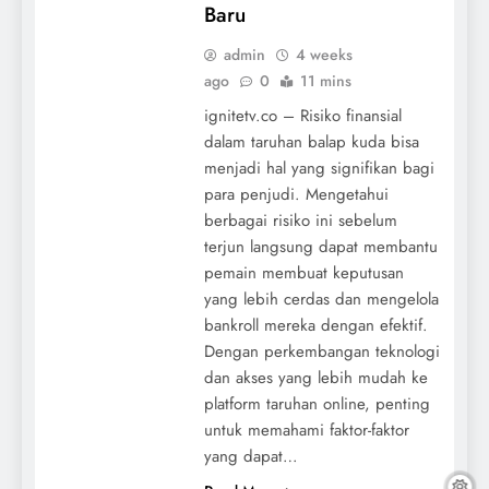
Baru
admin
4 weeks
ago
0
11 mins
ignitetv.co – Risiko finansial
dalam taruhan balap kuda bisa
menjadi hal yang signifikan bagi
para penjudi. Mengetahui
berbagai risiko ini sebelum
terjun langsung dapat membantu
pemain membuat keputusan
yang lebih cerdas dan mengelola
bankroll mereka dengan efektif.
Dengan perkembangan teknologi
dan akses yang lebih mudah ke
platform taruhan online, penting
untuk memahami faktor-faktor
yang dapat…