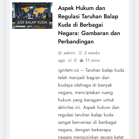
Aspek Hukum dan
Regulasi Taruhan Balap
JUDI BALAP KUDA
Kuda di Berbagai
Negara: Gambaran dan
Perbandingan
admin
3 weeks
ago
0
11 mins
ignitetv.co – Taruhan balap kuda
telah menjadi bagian dari
budaya olahraga di banyak
negara, menciptakan ruang
hukum yang beragam untuk
aktivitas ini. Aspek hukum dan
regulasi taruhan balap kuda
sangat bervariasi di berbagai
negara, dengan beberapa
negara mengizinkan secara ketat