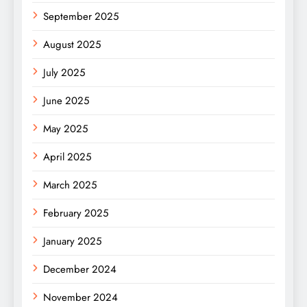
September 2025
August 2025
July 2025
June 2025
May 2025
April 2025
March 2025
February 2025
January 2025
December 2024
November 2024