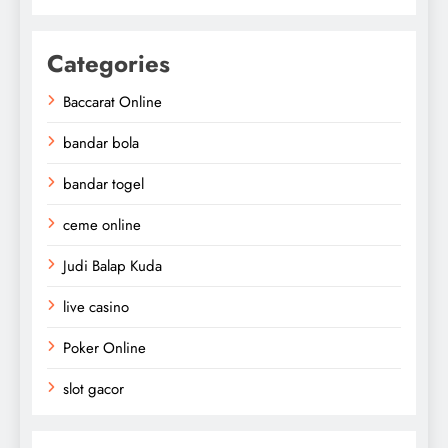
Categories
Baccarat Online
bandar bola
bandar togel
ceme online
Judi Balap Kuda
live casino
Poker Online
slot gacor