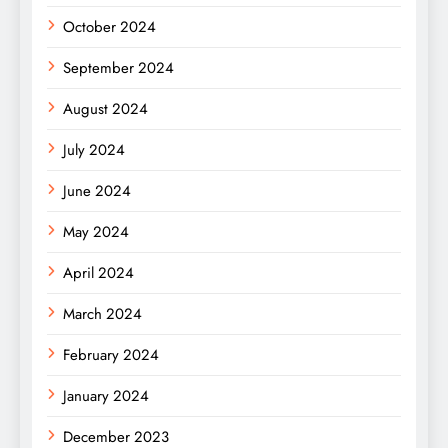
October 2024
September 2024
August 2024
July 2024
June 2024
May 2024
April 2024
March 2024
February 2024
January 2024
December 2023