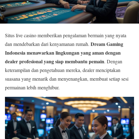
Situs live casino memberikan pengalaman bermain yang nyata
Dream Gaming
dan mendebarkan dari kenyamanan rumah.
Indonesia menawarkan lingkungan yang aman dengan
dealer profesional yang siap membantu pemain
. Dengan
keterampilan dan pengetahuan mereka, dealer menciptakan
suasana yang menarik dan menyenangkan, membuat setiap sesi
permainan lebih menghibur.