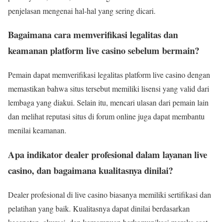
penjelasan mengenai hal-hal yang sering dicari.
Bagaimana cara memverifikasi legalitas dan
keamanan platform live casino sebelum bermain?
Pemain dapat memverifikasi legalitas platform live casino dengan
memastikan bahwa situs tersebut memiliki lisensi yang valid dari
lembaga yang diakui. Selain itu, mencari ulasan dari pemain lain
dan melihat reputasi situs di forum online juga dapat membantu
menilai keamanan.
Apa indikator dealer profesional dalam layanan live
casino, dan bagaimana kualitasnya dinilai?
Dealer profesional di live casino biasanya memiliki sertifikasi dan
pelatihan yang baik. Kualitasnya dapat dinilai berdasarkan