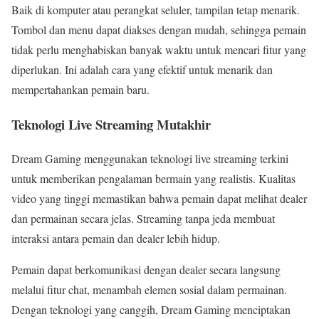
Baik di komputer atau perangkat seluler, tampilan tetap menarik.
Tombol dan menu dapat diakses dengan mudah, sehingga pemain
tidak perlu menghabiskan banyak waktu untuk mencari fitur yang
diperlukan. Ini adalah cara yang efektif untuk menarik dan
mempertahankan pemain baru.
Teknologi Live Streaming Mutakhir
Dream Gaming menggunakan teknologi live streaming terkini
untuk memberikan pengalaman bermain yang realistis. Kualitas
video yang tinggi memastikan bahwa pemain dapat melihat dealer
dan permainan secara jelas. Streaming tanpa jeda membuat
interaksi antara pemain dan dealer lebih hidup.
Pemain dapat berkomunikasi dengan dealer secara langsung
melalui fitur chat, menambah elemen sosial dalam permainan.
Dengan teknologi yang canggih, Dream Gaming menciptakan