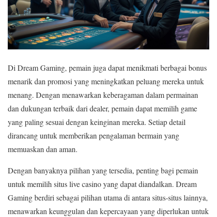
Di Dream Gaming, pemain juga dapat menikmati berbagai bonus
menarik dan promosi yang meningkatkan peluang mereka untuk
menang. Dengan menawarkan keberagaman dalam permainan
dan dukungan terbaik dari dealer, pemain dapat memilih game
yang paling sesuai dengan keinginan mereka. Setiap detail
dirancang untuk memberikan pengalaman bermain yang
memuaskan dan aman.
Dengan banyaknya pilihan yang tersedia, penting bagi pemain
untuk memilih situs live casino yang dapat diandalkan. Dream
Gaming berdiri sebagai pilihan utama di antara situs-situs lainnya,
menawarkan keunggulan dan kepercayaan yang diperlukan untuk