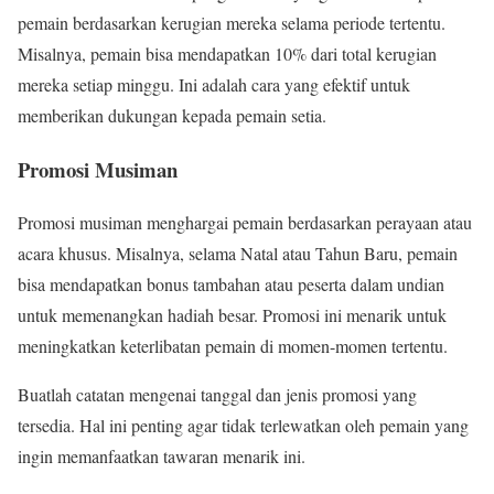
pemain berdasarkan kerugian mereka selama periode tertentu.
Misalnya, pemain bisa mendapatkan 10% dari total kerugian
mereka setiap minggu. Ini adalah cara yang efektif untuk
memberikan dukungan kepada pemain setia.
Promosi Musiman
Promosi musiman menghargai pemain berdasarkan perayaan atau
acara khusus. Misalnya, selama Natal atau Tahun Baru, pemain
bisa mendapatkan bonus tambahan atau peserta dalam undian
untuk memenangkan hadiah besar. Promosi ini menarik untuk
meningkatkan keterlibatan pemain di momen-momen tertentu.
Buatlah catatan mengenai tanggal dan jenis promosi yang
tersedia. Hal ini penting agar tidak terlewatkan oleh pemain yang
ingin memanfaatkan tawaran menarik ini.