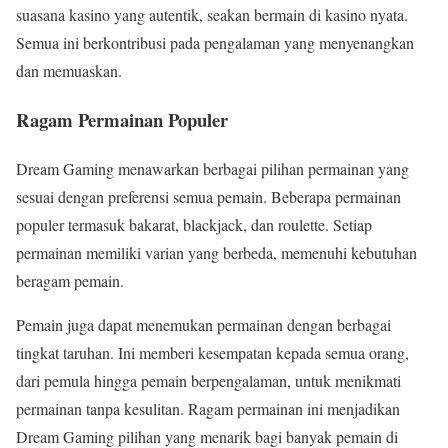
suasana kasino yang autentik, seakan bermain di kasino nyata.
Semua ini berkontribusi pada pengalaman yang menyenangkan
dan memuaskan.
Ragam Permainan Populer
Dream Gaming menawarkan berbagai pilihan permainan yang
sesuai dengan preferensi semua pemain. Beberapa permainan
populer termasuk bakarat, blackjack, dan roulette. Setiap
permainan memiliki varian yang berbeda, memenuhi kebutuhan
beragam pemain.
Pemain juga dapat menemukan permainan dengan berbagai
tingkat taruhan. Ini memberi kesempatan kepada semua orang,
dari pemula hingga pemain berpengalaman, untuk menikmati
permainan tanpa kesulitan. Ragam permainan ini menjadikan
Dream Gaming pilihan yang menarik bagi banyak pemain di