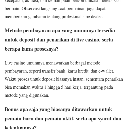
kecepatan, akurasi, dan kemampuan berkomunikasi mereka saat
bermain. Observasi langsung saat permainan juga dapat
memberikan gambaran tentang profesionalisme dealer.
Metode pembayaran apa yang umumnya tersedia
untuk deposit dan penarikan di live casino, serta
berapa lama prosesnya?
Live casino umumnya menawarkan berbagai metode
pembayaran, seperti transfer bank, kartu kredit, dan e-wallet.
Waktu proses untuk deposit biasanya instan, sementara penarikan
bisa memakan waktu 1 hingga 5 hari kerja, tergantung pada
metode yang digunakan.
Bonus apa saja yang biasanya ditawarkan untuk
pemain baru dan pemain aktif, serta apa syarat dan
ketentuannya?