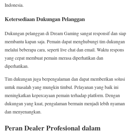
Indonesia.
Ketersediaan Dukungan Pelanggan
Dukungan pelanggan di Dream Gaming sangat responsif dan siap
membantu kapan saja. Pemain dapat menghubungi tim dukungan
melalui beberapa cara, seperti live chat dan email. Waktu respons
yang cepat membuat pemain merasa diperhatikan dan
diperhatikan.
Tim dukungan juga berpengalaman dan dapat memberikan solusi
untuk masalah yang mungkin timbul. Pelayanan yang baik ini
meningkatkan kepercayaan pemain terhadap platform. Dengan
dukungan yang kuat, pengalaman bermain menjadi lebih nyaman
dan menyenangkan.
Peran Dealer Profesional dalam