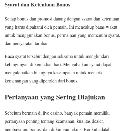
Syarat dan Ketentuan Bonus
Setiap bonus dan promosi datang dengan syarat dan ketentuan
yang harus dipahami oleh pemain. Ini mencakup batas waktu
untuk menggunakan bonus, permainan yang memenuhi syarat,
dan persyaratan taruhan.
Baca syarat tersebut dengan seksama untuk menghindari
kebingungan di kemudian hari. Mengabaikan syarat dapat
mengakibatkan hilangnya kesempatan untuk menarik
kemenangan yang diperoleh dari bonus.
Pertanyaan yang Sering Diajukan
Sebelum bermain di live casino, banyak pemain memiliki
pertanyaan penting tentang keamanan, kualitas dealer,
pembayaran, bonus, dan dukungan teknis. Berikut adalah