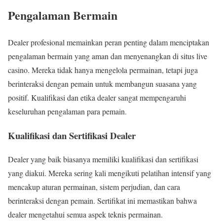
Pengalaman Bermain
Dealer profesional memainkan peran penting dalam menciptakan
pengalaman bermain yang aman dan menyenangkan di situs live
casino. Mereka tidak hanya mengelola permainan, tetapi juga
berinteraksi dengan pemain untuk membangun suasana yang
positif. Kualifikasi dan etika dealer sangat mempengaruhi
keseluruhan pengalaman para pemain.
Kualifikasi dan Sertifikasi Dealer
Dealer yang baik biasanya memiliki kualifikasi dan sertifikasi
yang diakui. Mereka sering kali mengikuti pelatihan intensif yang
mencakup aturan permainan, sistem perjudian, dan cara
berinteraksi dengan pemain. Sertifikat ini memastikan bahwa
dealer mengetahui semua aspek teknis permainan.