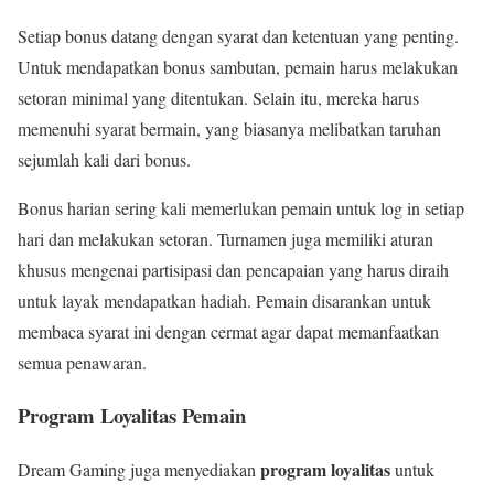
Setiap bonus datang dengan syarat dan ketentuan yang penting.
Untuk mendapatkan bonus sambutan, pemain harus melakukan
setoran minimal yang ditentukan. Selain itu, mereka harus
memenuhi syarat bermain, yang biasanya melibatkan taruhan
sejumlah kali dari bonus.
Bonus harian sering kali memerlukan pemain untuk log in setiap
hari dan melakukan setoran. Turnamen juga memiliki aturan
khusus mengenai partisipasi dan pencapaian yang harus diraih
untuk layak mendapatkan hadiah. Pemain disarankan untuk
membaca syarat ini dengan cermat agar dapat memanfaatkan
semua penawaran.
Program Loyalitas Pemain
program loyalitas
Dream Gaming juga menyediakan
untuk