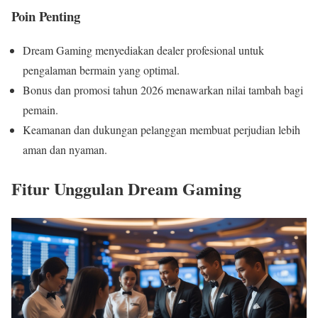
Poin Penting
Dream Gaming menyediakan dealer profesional untuk
pengalaman bermain yang optimal.
Bonus dan promosi tahun 2026 menawarkan nilai tambah bagi
pemain.
Keamanan dan dukungan pelanggan membuat perjudian lebih
aman dan nyaman.
Fitur Unggulan Dream Gaming