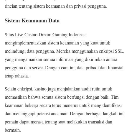
rincian tentang sistem keamanan dan privasi pengguna.
Sistem Keamanan Data
Situs Live Casino Dream Gaming Indonesia
mengimplementasikan sistem keamanan yang kuat untuk
melindungi data pengguna. Mereka menggunakan enkripsi SSL,
yang mengamankan semua informasi yang dikirimkan antara
pengguna dan server. Dengan cara ini, data pribadi dan finansial
tetap rahasia.
Selain enkripsi, kasino juga menjalankan audit rutin untuk
memastikan bahwa semua sistem berfungsi dengan baik. Tim
keamanan bekerja secara terus-menerus untuk mengidentifikasi
dan menanggapi potensi ancaman. Dengan berbagai langkah ini,
pemain dapat merasa tenang saat melakukan transaksi dan
bermain.