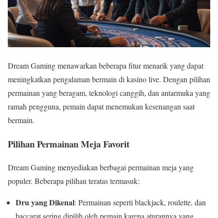
Dream Gaming menawarkan beberapa fitur menarik yang dapat
meningkatkan pengalaman bermain di kasino live. Dengan pilihan
permainan yang beragam, teknologi canggih, dan antarmuka yang
ramah pengguna, pemain dapat menemukan kesenangan saat
bermain.
Pilihan Permainan Meja Favorit
Dream Gaming menyediakan berbagai permainan meja yang
populer. Beberapa pilihan teratas termasuk:
Dru yang Dikenal
: Permainan seperti blackjack, roulette, dan
baccarat sering dipilih oleh pemain karena aturannya yang