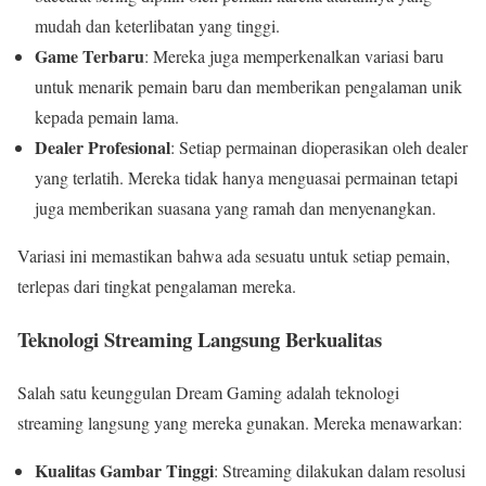
mudah dan keterlibatan yang tinggi.
Game Terbaru
: Mereka juga memperkenalkan variasi baru
untuk menarik pemain baru dan memberikan pengalaman unik
kepada pemain lama.
Dealer Profesional
: Setiap permainan dioperasikan oleh dealer
yang terlatih. Mereka tidak hanya menguasai permainan tetapi
juga memberikan suasana yang ramah dan menyenangkan.
Variasi ini memastikan bahwa ada sesuatu untuk setiap pemain,
terlepas dari tingkat pengalaman mereka.
Teknologi Streaming Langsung Berkualitas
Salah satu keunggulan Dream Gaming adalah teknologi
streaming langsung yang mereka gunakan. Mereka menawarkan:
Kualitas Gambar Tinggi
: Streaming dilakukan dalam resolusi