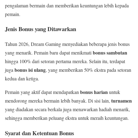
pengalaman bermain dan memberikan keuntungan lebih kepada
pemain.
Jenis Bonus yang Ditawarkan
Tahun 2026, Dream Gaming menyediakan beberapa jenis bonus
bonus sambutan
yang menarik. Pemain baru dapat menikmati
hingga 100% dari setoran pertama mereka. Selain itu, terdapat
bonus isi ulang
juga
, yang memberikan 50% ekstra pada setoran
kedua dan ketiga.
bonus harian
Pemain yang aktif dapat mendapatkan
untuk
turnamen
mendorong mereka bermain lebih banyak. Di sisi lain,
yang diadakan secara berkala juga menawarkan hadiah menarik,
sehingga memberikan peluang ekstra untuk meraih keuntungan.
Syarat dan Ketentuan Bonus