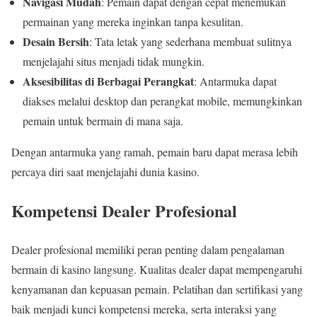
Navigasi Mudah
: Pemain dapat dengan cepat menemukan
permainan yang mereka inginkan tanpa kesulitan.
Desain Bersih
: Tata letak yang sederhana membuat sulitnya
menjelajahi situs menjadi tidak mungkin.
Aksesibilitas di Berbagai Perangkat
: Antarmuka dapat
diakses melalui desktop dan perangkat mobile, memungkinkan
pemain untuk bermain di mana saja.
Dengan antarmuka yang ramah, pemain baru dapat merasa lebih
percaya diri saat menjelajahi dunia kasino.
Kompetensi Dealer Profesional
Dealer profesional memiliki peran penting dalam pengalaman
bermain di kasino langsung. Kualitas dealer dapat mempengaruhi
kenyamanan dan kepuasan pemain. Pelatihan dan sertifikasi yang
baik menjadi kunci kompetensi mereka, serta interaksi yang