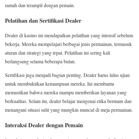
ramah dan terampil dengan pemain.
Pelatihan dan Sertifikasi Dealer
Dealer di kasino ini mendapatkan pelatihan yang intensif sebelum
bekerja. Mereka mempelajari berbagai jenis permainan, termasuk
aturan dan strategi yang tepat. Pelatihan ini sering kali
berlangsung selama beberapa bulan.
Sertifikasi juga menjadi bagian penting. Dealer harus lulus ujian
untuk membuktikan kemampuan mereka. Ini membantu
memastikan bahwa mereka mampu memberikan layanan yang
berkualitas. Selain itu, dealer belajar mengenai etika bermain dan
menangani situasi sulit yang mungkin muncul di meja permainan.
Interaksi Dealer dengan Pemain