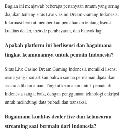
Bagian ini menjawab beberapa pertanyaan umum yang sering
diajukan tentang situs Live Casino Dream Gaming Indonesia.
Informasi berikut memberikan pemahaman tentang lisensi,
kualitas dealer, metode pembayaran, dan banyak lagi.
Apakah platform ini berlisensi dan bagaimana
tingkat keamanannya untuk pemain Indonesia?
Situs Live Casino Dream Gaming Indonesia memiliki lisensi
resmi yang memastikan bahwa semua permainan dijalankan
secara adil dan aman. Tingkat keamanan untuk pemain di
Indonesia sangat baik, dengan penggunaan teknologi enkripsi
untuk melindungi data pribadi dan transaksi.
Bagaimana kualitas dealer live dan kelancaran
streaming saat bermain dari Indonesia?