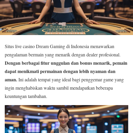
Situs live casino Dream Gaming di Indonesia menawarkan
pengalaman bermain yang menarik dengan dealer profesional.
Dengan berbagai fitur unggulan dan bonus menarik, pemain
dapat menikmati permainan dengan lebih nyaman dan
aman.
Ini adalah tempat yang ideal bagi penggemar game yang
ingin menghabiskan waktu sambil mendapatkan beberapa
keuntungan tambahan.