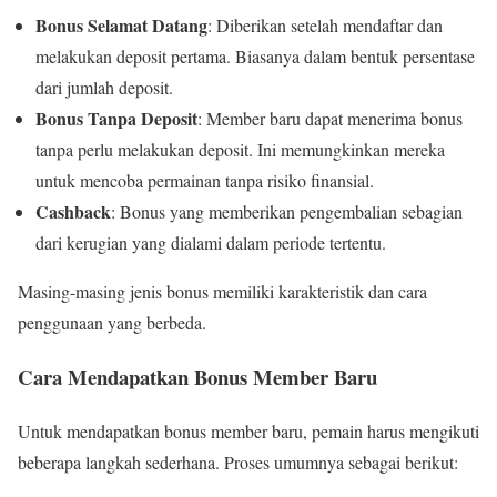
Bonus Selamat Datang
: Diberikan setelah mendaftar dan
melakukan deposit pertama. Biasanya dalam bentuk persentase
dari jumlah deposit.
Bonus Tanpa Deposit
: Member baru dapat menerima bonus
tanpa perlu melakukan deposit. Ini memungkinkan mereka
untuk mencoba permainan tanpa risiko finansial.
Cashback
: Bonus yang memberikan pengembalian sebagian
dari kerugian yang dialami dalam periode tertentu.
Masing-masing jenis bonus memiliki karakteristik dan cara
penggunaan yang berbeda.
Cara Mendapatkan Bonus Member Baru
Untuk mendapatkan bonus member baru, pemain harus mengikuti
beberapa langkah sederhana. Proses umumnya sebagai berikut: