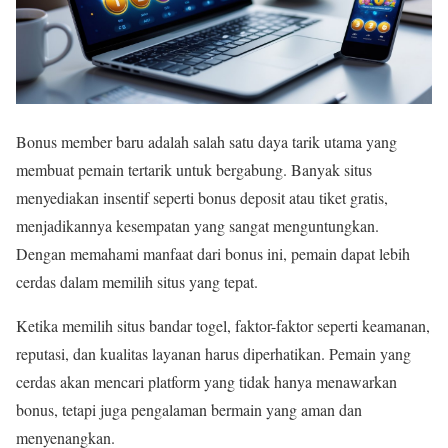
Bonus member baru adalah salah satu daya tarik utama yang
membuat pemain tertarik untuk bergabung. Banyak situs
menyediakan insentif seperti bonus deposit atau tiket gratis,
menjadikannya kesempatan yang sangat menguntungkan.
Dengan memahami manfaat dari bonus ini, pemain dapat lebih
cerdas dalam memilih situs yang tepat.
Ketika memilih situs bandar togel, faktor-faktor seperti keamanan,
reputasi, dan kualitas layanan harus diperhatikan. Pemain yang
cerdas akan mencari platform yang tidak hanya menawarkan
bonus, tetapi juga pengalaman bermain yang aman dan
menyenangkan.