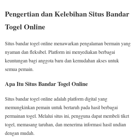
Pengertian dan Kelebihan Situs Bandar
Togel Online
Situs bandar togel online menawarkan pengalaman bermain yang
nyaman dan fleksibel. Platform ini menyediakan berbagai
keuntungan bagi anggota baru dan kemudahan akses untuk
semua pemain.
Apa Itu Situs Bandar Togel Online
Situs bandar togel online adalah platform digital yang
memungkinkan pemain untuk bertaruh pada hasil berbagai
permainan togel. Melalui situs ini, pengguna dapat membeli tiket
togel, memasang taruhan, dan menerima informasi hasil undian
dengan mudah.