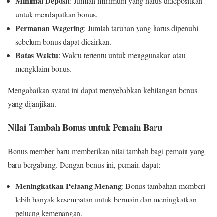
Minimal Deposit
: Jumlah minimum yang harus didepositkan
untuk mendapatkan bonus.
Permanan Wagering
: Jumlah taruhan yang harus dipenuhi
sebelum bonus dapat dicairkan.
Batas Waktu
: Waktu tertentu untuk menggunakan atau
mengklaim bonus.
Mengabaikan syarat ini dapat menyebabkan kehilangan bonus
yang dijanjikan.
Nilai Tambah Bonus untuk Pemain Baru
Bonus member baru memberikan nilai tambah bagi pemain yang
baru bergabung. Dengan bonus ini, pemain dapat:
Meningkatkan Peluang Menang
: Bonus tambahan memberi
lebih banyak kesempatan untuk bermain dan meningkatkan
peluang kemenangan.