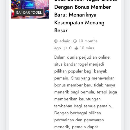
Dengan Bonus Member
BANDAR TOGEL
Baru: Menariknya
Kesempatan Menang
Besar
admin
10 months
ago
0
10 mins
Dalam dunia perjudian online,
situs bandar togel menjadi
pilihan populer bagi banyak
pemain. Situs yang menawarkan
bonus member baru tidak hanya
menarik bagi pemula, tetapi juga
memberikan keuntungan
tambahan bagi semua pemain.
Dengan berbagai pilihan
permainan dan penawaran
menarik, pemain dapat