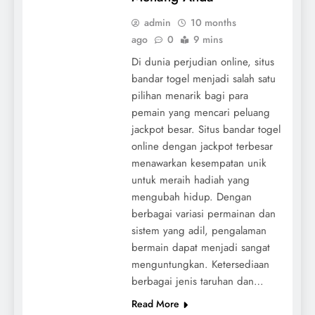
admin
10 months
ago
0
9 mins
Di dunia perjudian online, situs
bandar togel menjadi salah satu
pilihan menarik bagi para
pemain yang mencari peluang
jackpot besar. Situs bandar togel
online dengan jackpot terbesar
menawarkan kesempatan unik
untuk meraih hadiah yang
mengubah hidup. Dengan
berbagai variasi permainan dan
sistem yang adil, pengalaman
bermain dapat menjadi sangat
menguntungkan. Ketersediaan
berbagai jenis taruhan dan…
Read More