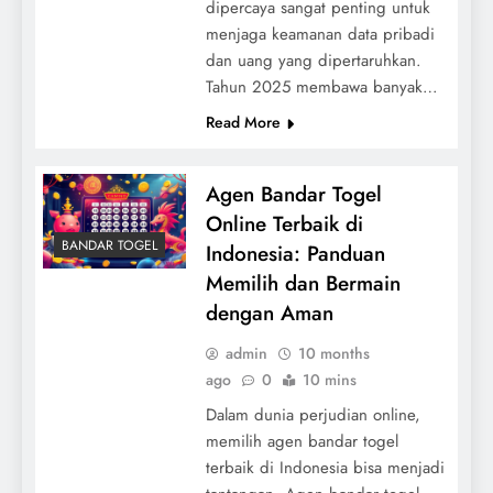
dipercaya sangat penting untuk
menjaga keamanan data pribadi
dan uang yang dipertaruhkan.
Tahun 2025 membawa banyak…
Read More
Agen Bandar Togel
Online Terbaik di
BANDAR TOGEL
Indonesia: Panduan
Memilih dan Bermain
dengan Aman
admin
10 months
ago
0
10 mins
Dalam dunia perjudian online,
memilih agen bandar togel
terbaik di Indonesia bisa menjadi