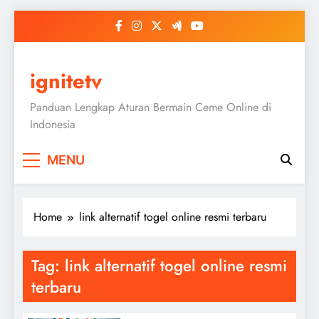
Skip
to
content
ignitetv
Panduan Lengkap Aturan Bermain Ceme Online di
Indonesia
MENU
Home
link alternatif togel online resmi terbaru
Tag:
link alternatif togel online resmi
terbaru