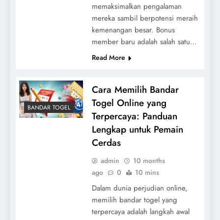
memaksimalkan pengalaman
mereka sambil berpotensi meraih
kemenangan besar. Bonus
member baru adalah salah satu…
Read More
Cara Memilih Bandar
Togel Online yang
BANDAR TOGEL
Terpercaya: Panduan
Lengkap untuk Pemain
Cerdas
admin
10 months
ago
0
10 mins
Dalam dunia perjudian online,
memilih bandar togel yang
terpercaya adalah langkah awal