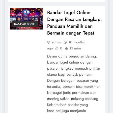
Bandar Togel Online
Dengan Pasaran Lengkap:
BANDAR TOGEL
Panduan Memilih dan
Bermain dengan Tepat
admin
10 months
ago
0
13 mins
Dalam dunia perjudian daring,
bandar togel online dengan
pasaran lengkap menjadi pilihan
utama bagi banyak pemain.
Dengan beragam pasaran yang
tersedia, pemain bisa menikmati
berbagai jenis permainan dan
meningkatkan peluang menang.
Keberadaan bandar yang
kredibel juga menjamin