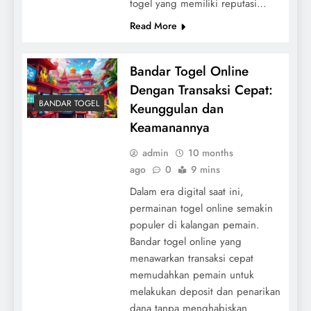
togel yang memiliki reputasi…
Read More
Bandar Togel Online
Dengan Transaksi Cepat:
BANDAR TOGEL
Keunggulan dan
Keamanannya
admin
10 months
ago
0
9 mins
Dalam era digital saat ini,
permainan togel online semakin
populer di kalangan pemain.
Bandar togel online yang
menawarkan transaksi cepat
memudahkan pemain untuk
melakukan deposit dan penarikan
dana tanpa menghabiskan