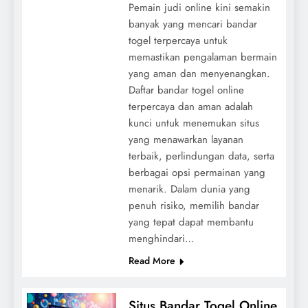
Pemain judi online kini semakin
banyak yang mencari bandar
togel terpercaya untuk
memastikan pengalaman bermain
yang aman dan menyenangkan.
Daftar bandar togel online
terpercaya dan aman adalah
kunci untuk menemukan situs
yang menawarkan layanan
terbaik, perlindungan data, serta
berbagai opsi permainan yang
menarik. Dalam dunia yang
penuh risiko, memilih bandar
yang tepat dapat membantu
menghindari…
Read More
Situs Bandar Togel Online