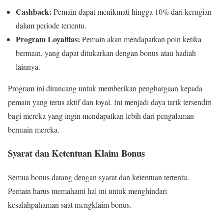
Cashback:
Pemain dapat menikmati hingga 10% dari kerugian
dalam periode tertentu.
Program Loyalitas:
Pemain akan mendapatkan poin ketika
bermain, yang dapat ditukarkan dengan bonus atau hadiah
lainnya.
Program ini dirancang untuk memberikan penghargaan kepada
pemain yang terus aktif dan loyal. Ini menjadi daya tarik tersendiri
bagi mereka yang ingin mendapatkan lebih dari pengalaman
bermain mereka.
Syarat dan Ketentuan Klaim Bonus
Semua bonus datang dengan syarat dan ketentuan tertentu.
Pemain harus memahami hal ini untuk menghindari
kesalahpahaman saat mengklaim bonus.