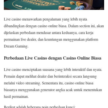
Live casino menawarkan pengalaman yang lebih nyata
dibandingkan dengan casino online biasa. Dalam section ini, akan
dijelaskan perbedaan mendasar antara keduanya, cara kerja
permainan live dealer, dan keuntungan menggunakan platform
Dream Gaming.
Perbedaan Live Casino dengan Casino Online Biasa
Live casino menciptakan suasana yang lebih interaktif dan nyata.
Pemain dapat melihat dealer dan berinteraksi secara langsung
melalui video streaming. Sementara itu, casino online biasa
biasanya menggunakan generator angka acak untuk menentukan
hasil permainan.
Berikut adalah beberapa poin perbedaan kunci: