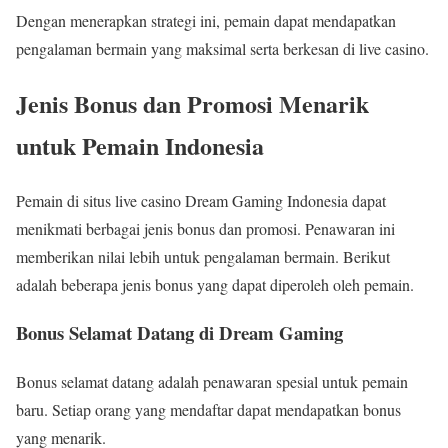
Dengan menerapkan strategi ini, pemain dapat mendapatkan
pengalaman bermain yang maksimal serta berkesan di live casino.
Jenis Bonus dan Promosi Menarik
untuk Pemain Indonesia
Pemain di situs live casino Dream Gaming Indonesia dapat
menikmati berbagai jenis bonus dan promosi. Penawaran ini
memberikan nilai lebih untuk pengalaman bermain. Berikut
adalah beberapa jenis bonus yang dapat diperoleh oleh pemain.
Bonus Selamat Datang di Dream Gaming
Bonus selamat datang adalah penawaran spesial untuk pemain
baru. Setiap orang yang mendaftar dapat mendapatkan bonus
yang menarik.