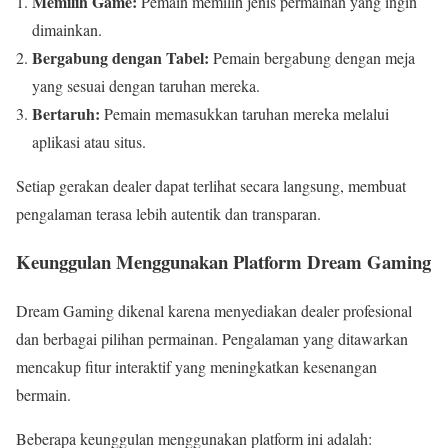
Memilih Game:
Pemain memilih jenis permainan yang ingin
dimainkan.
Bergabung dengan Tabel:
Pemain bergabung dengan meja
yang sesuai dengan taruhan mereka.
Bertaruh:
Pemain memasukkan taruhan mereka melalui
aplikasi atau situs.
Setiap gerakan dealer dapat terlihat secara langsung, membuat
pengalaman terasa lebih autentik dan transparan.
Keunggulan Menggunakan Platform Dream Gaming
Dream Gaming dikenal karena menyediakan dealer profesional
dan berbagai pilihan permainan. Pengalaman yang ditawarkan
mencakup fitur interaktif yang meningkatkan kesenangan
bermain.
Beberapa keunggulan menggunakan platform ini adalah: