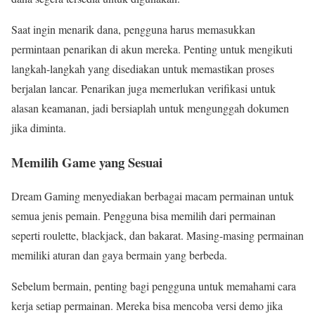
Saat ingin menarik dana, pengguna harus memasukkan
permintaan penarikan di akun mereka. Penting untuk mengikuti
langkah-langkah yang disediakan untuk memastikan proses
berjalan lancar. Penarikan juga memerlukan verifikasi untuk
alasan keamanan, jadi bersiaplah untuk mengunggah dokumen
jika diminta.
Memilih Game yang Sesuai
Dream Gaming menyediakan berbagai macam permainan untuk
semua jenis pemain. Pengguna bisa memilih dari permainan
seperti roulette, blackjack, dan bakarat. Masing-masing permainan
memiliki aturan dan gaya bermain yang berbeda.
Sebelum bermain, penting bagi pengguna untuk memahami cara
kerja setiap permainan. Mereka bisa mencoba versi demo jika