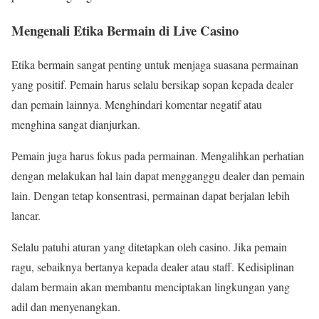
Mengenali Etika Bermain di Live Casino
Etika bermain sangat penting untuk menjaga suasana permainan
yang positif. Pemain harus selalu bersikap sopan kepada dealer
dan pemain lainnya. Menghindari komentar negatif atau
menghina sangat dianjurkan.
Pemain juga harus fokus pada permainan. Mengalihkan perhatian
dengan melakukan hal lain dapat mengganggu dealer dan pemain
lain. Dengan tetap konsentrasi, permainan dapat berjalan lebih
lancar.
Selalu patuhi aturan yang ditetapkan oleh casino. Jika pemain
ragu, sebaiknya bertanya kepada dealer atau staff. Kedisiplinan
dalam bermain akan membantu menciptakan lingkungan yang
adil dan menyenangkan.