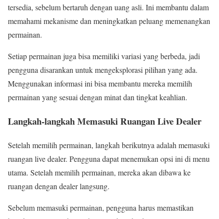
tersedia, sebelum bertaruh dengan uang asli. Ini membantu dalam
memahami mekanisme dan meningkatkan peluang memenangkan
permainan.
Setiap permainan juga bisa memiliki variasi yang berbeda, jadi
pengguna disarankan untuk mengeksplorasi pilihan yang ada.
Menggunakan informasi ini bisa membantu mereka memilih
permainan yang sesuai dengan minat dan tingkat keahlian.
Langkah-langkah Memasuki Ruangan Live Dealer
Setelah memilih permainan, langkah berikutnya adalah memasuki
ruangan live dealer. Pengguna dapat menemukan opsi ini di menu
utama. Setelah memilih permainan, mereka akan dibawa ke
ruangan dengan dealer langsung.
Sebelum memasuki permainan, pengguna harus memastikan