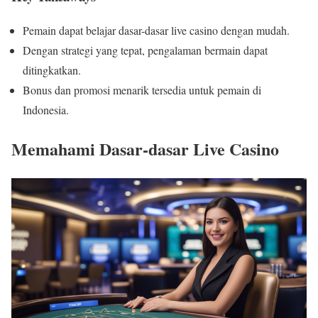
Pemain dapat belajar dasar-dasar live casino dengan mudah.
Dengan strategi yang tepat, pengalaman bermain dapat
ditingkatkan.
Bonus dan promosi menarik tersedia untuk pemain di
Indonesia.
Memahami Dasar-dasar Live Casino