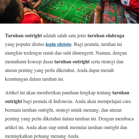
Taruhan outright
taruhan olahraga
adalah salah satu jenis
login olxtoto
yang populer disitus
. Bagi pemula, taruhan ini
mungkin terdengar rumit dan sulit dimengerti. Namun, dengan
taruhan outright
memahami konsep dasar
serta strategi dan
aturan penting yang perlu diketahui, Anda dapat meraih
keuntungan dalam taruhan ini.
taruhan
Artikel ini akan memberikan panduan lengkap tentang
outright
bagi pemula di Indonesia. Anda akan mempelajari cara
bermain taruhan outright, strategi untuk menang, dan aturan
penting yang perlu diketahui dalam taruhan ini. Dengan membaca
artikel ini, Anda akan siap untuk memulai taruhan outright dan
meningkatkan peluang menang Anda.