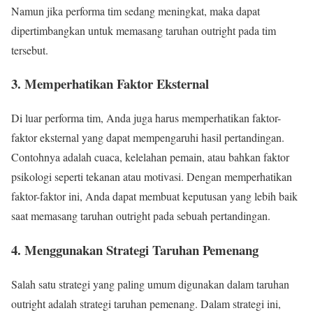
Namun jika performa tim sedang meningkat, maka dapat
dipertimbangkan untuk memasang taruhan outright pada tim
tersebut.
3. Memperhatikan Faktor Eksternal
Di luar performa tim, Anda juga harus memperhatikan faktor-
faktor eksternal yang dapat mempengaruhi hasil pertandingan.
Contohnya adalah cuaca, kelelahan pemain, atau bahkan faktor
psikologi seperti tekanan atau motivasi. Dengan memperhatikan
faktor-faktor ini, Anda dapat membuat keputusan yang lebih baik
saat memasang taruhan outright pada sebuah pertandingan.
4. Menggunakan Strategi Taruhan Pemenang
Salah satu strategi yang paling umum digunakan dalam taruhan
outright adalah strategi taruhan pemenang. Dalam strategi ini,