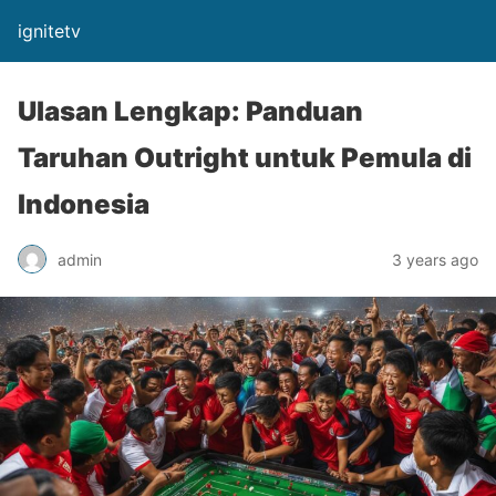
ignitetv
Ulasan Lengkap: Panduan
Taruhan Outright untuk Pemula di
Indonesia
admin
3 years ago