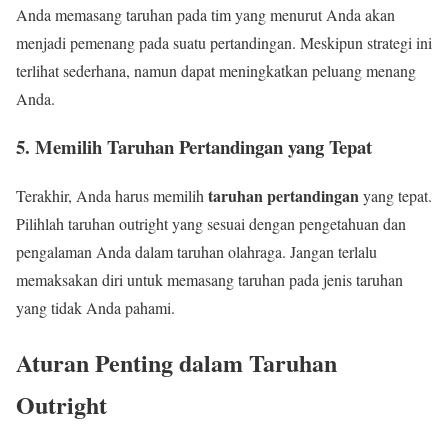
Anda memasang taruhan pada tim yang menurut Anda akan
menjadi pemenang pada suatu pertandingan. Meskipun strategi ini
terlihat sederhana, namun dapat meningkatkan peluang menang
Anda.
5. Memilih Taruhan Pertandingan yang Tepat
taruhan pertandingan
Terakhir, Anda harus memilih
yang tepat.
Pilihlah taruhan outright yang sesuai dengan pengetahuan dan
pengalaman Anda dalam taruhan olahraga. Jangan terlalu
memaksakan diri untuk memasang taruhan pada jenis taruhan
yang tidak Anda pahami.
Aturan Penting dalam Taruhan
Outright