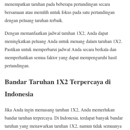
menempatkan taruhan pada beberapa pertandingan secara
bersamaan atau memilih untuk fokus pada satu pertandingan
dengan peluang taruhan terbaik.
Dengan memanfaatkan jadwal taruhan 1X2, Anda dapat
meningkatkan peluang Anda untuk menang dalam taruhan 1X2.
Pastikan untuk memperbarui jadwal Anda secara berkala dan
memperhatikan semua faktor yang dapat mempengaruhi hasil
pertandingan.
Bandar Taruhan 1X2 Terpercaya di
Indonesia
Jika Anda ingin memasang taruhan 1X2, Anda memerlukan
bandar taruhan terpercaya. Di Indonesia, terdapat banyak bandar
taruhan yang menawarkan taruhan 1X2, namun tidak semuanya