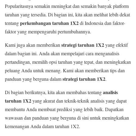
Popularitasnya semakin meningkat dan semakin banyak platform
taruhan yang tersedia. Di bagian ini, kita akan melihat lebih dekat
perkembangan taruhan 1X2
tentang
di Indonesia dan faktor-
faktor yang mempengaruhi pertumbuhannya.
strategi taruhan 1X2
Kami juga akan memberikan
yang efektif
dalam bagian ini. Anda akan mempelajari cara menganalisis
pertandingan, memilih opsi taruhan yang tepat, dan meningkatkan
peluang Anda untuk menang. Kami akan memberikan tips dan
strategi taruhan 1X2
panduan yang berguna dalam
.
analisis
Di bagian berikutnya, kita akan membahas tentang
taruhan 1X2
yang akurat dan teknik-teknik analisis yang dapat
membantu Anda membuat prediksi yang lebih baik. Dapatkan
wawasan dan panduan yang berguna di sini untuk meningkatkan
kemenangan Anda dalam taruhan 1X2.