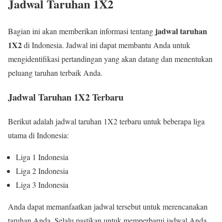
Jadwal Taruhan 1X2
jadwal taruhan
Bagian ini akan memberikan informasi tentang
1X2
di Indonesia. Jadwal ini dapat membantu Anda untuk
mengidentifikasi pertandingan yang akan datang dan menentukan
peluang taruhan terbaik Anda.
Jadwal Taruhan 1X2 Terbaru
Berikut adalah jadwal taruhan 1X2 terbaru untuk beberapa liga
utama di Indonesia:
Liga 1 Indonesia
Liga 2 Indonesia
Liga 3 Indonesia
Anda dapat memanfaatkan jadwal tersebut untuk merencanakan
taruhan Anda. Selalu pastikan untuk memperbarui jadwal Anda