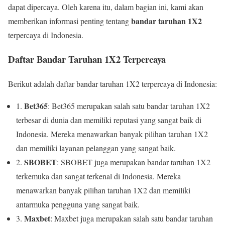
dapat dipercaya. Oleh karena itu, dalam bagian ini, kami akan
bandar taruhan 1X2
memberikan informasi penting tentang
terpercaya di Indonesia.
Daftar Bandar Taruhan 1X2 Terpercaya
Berikut adalah daftar bandar taruhan 1X2 terpercaya di Indonesia:
Bet365
1.
: Bet365 merupakan salah satu bandar taruhan 1X2
terbesar di dunia dan memiliki reputasi yang sangat baik di
Indonesia. Mereka menawarkan banyak pilihan taruhan 1X2
dan memiliki layanan pelanggan yang sangat baik.
SBOBET
2.
: SBOBET juga merupakan bandar taruhan 1X2
terkemuka dan sangat terkenal di Indonesia. Mereka
menawarkan banyak pilihan taruhan 1X2 dan memiliki
antarmuka pengguna yang sangat baik.
Maxbet
3.
: Maxbet juga merupakan salah satu bandar taruhan