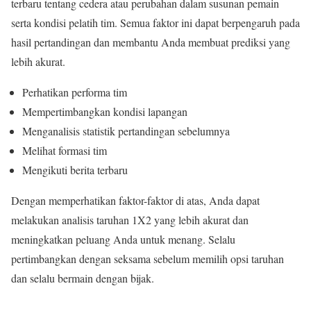
terbaru tentang cedera atau perubahan dalam susunan pemain
serta kondisi pelatih tim. Semua faktor ini dapat berpengaruh pada
hasil pertandingan dan membantu Anda membuat prediksi yang
lebih akurat.
Perhatikan performa tim
Mempertimbangkan kondisi lapangan
Menganalisis statistik pertandingan sebelumnya
Melihat formasi tim
Mengikuti berita terbaru
Dengan memperhatikan faktor-faktor di atas, Anda dapat
melakukan analisis taruhan 1X2 yang lebih akurat dan
meningkatkan peluang Anda untuk menang. Selalu
pertimbangkan dengan seksama sebelum memilih opsi taruhan
dan selalu bermain dengan bijak.