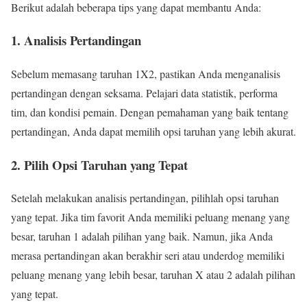
Berikut adalah beberapa tips yang dapat membantu Anda:
1. Analisis Pertandingan
Sebelum memasang taruhan 1X2, pastikan Anda menganalisis
pertandingan dengan seksama. Pelajari data statistik, performa
tim, dan kondisi pemain. Dengan pemahaman yang baik tentang
pertandingan, Anda dapat memilih opsi taruhan yang lebih akurat.
2. Pilih Opsi Taruhan yang Tepat
Setelah melakukan analisis pertandingan, pilihlah opsi taruhan
yang tepat. Jika tim favorit Anda memiliki peluang menang yang
besar, taruhan 1 adalah pilihan yang baik. Namun, jika Anda
merasa pertandingan akan berakhir seri atau underdog memiliki
peluang menang yang lebih besar, taruhan X atau 2 adalah pilihan
yang tepat.