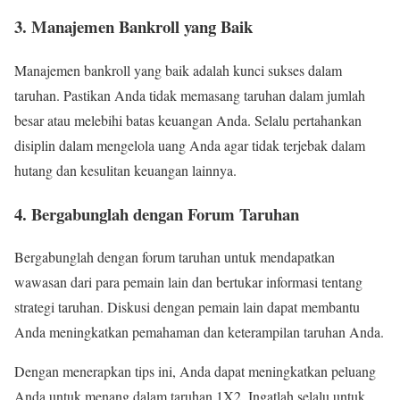
3. Manajemen Bankroll yang Baik
Manajemen bankroll yang baik adalah kunci sukses dalam
taruhan. Pastikan Anda tidak memasang taruhan dalam jumlah
besar atau melebihi batas keuangan Anda. Selalu pertahankan
disiplin dalam mengelola uang Anda agar tidak terjebak dalam
hutang dan kesulitan keuangan lainnya.
4. Bergabunglah dengan Forum Taruhan
Bergabunglah dengan forum taruhan untuk mendapatkan
wawasan dari para pemain lain dan bertukar informasi tentang
strategi taruhan. Diskusi dengan pemain lain dapat membantu
Anda meningkatkan pemahaman dan keterampilan taruhan Anda.
Dengan menerapkan tips ini, Anda dapat meningkatkan peluang
Anda untuk menang dalam taruhan 1X2. Ingatlah selalu untuk