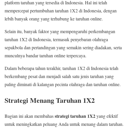
platform taruhan yang tersedia di Indonesia. Hal ini telah
mempercepat pertumbuhan taruhan 1X2 di Indonesia, dengan
lebih banyak orang yang terhubung ke taruhan online.
Selain itu, banyak faktor yang mempengaruhi perkembangan
taruhan 1X2 di Indonesia, termasuk penyebaran olahraga
sepakbola dan pertandingan yang semakin sering diadakan, serta
munculnya bandar taruhan online terpercaya.
Dalam beberapa tahun terakhir, taruhan 1X2 di Indonesia telah
berkembang pesat dan menjadi salah satu jenis taruhan yang
paling diminati di kalangan pecinta olahraga dan taruhan online.
Strategi Menang Taruhan 1X2
strategi taruhan 1X2
Bagian ini akan membahas
yang efektif
untuk meningkatkan peluang Anda untuk menang dalam taruhan.