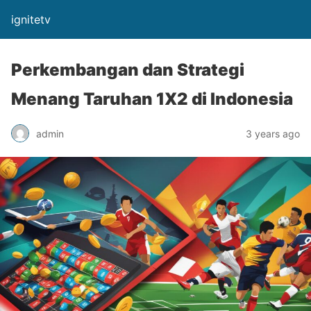
ignitetv
Perkembangan dan Strategi
Menang Taruhan 1X2 di Indonesia
admin
3 years ago