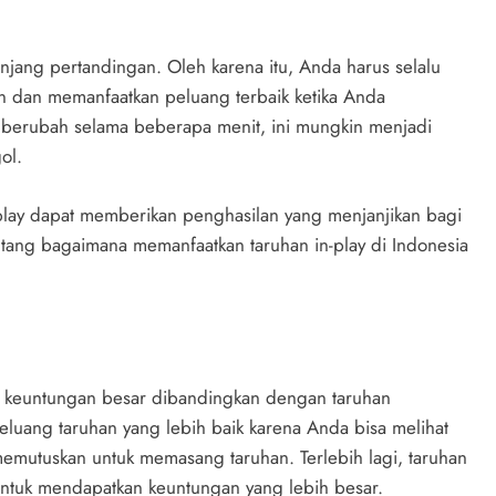
njang pertandingan. Oleh karena itu, Anda harus selalu
 dan memanfaatkan peluang terbaik ketika Anda
ak berubah selama beberapa menit, ini mungkin menjadi
ol.
n-play dapat memberikan penghasilan yang menjanjikan bagi
tentang bagaimana memanfaatkan taruhan in-play di Indonesia
i keuntungan besar dibandingkan dengan taruhan
eluang taruhan yang lebih baik karena Anda bisa melihat
utuskan untuk memasang taruhan. Terlebih lagi, taruhan
untuk mendapatkan keuntungan yang lebih besar.