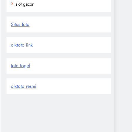
slot gacor
Situs Toto
olxtoto link
toto togel
olxtoto resmi