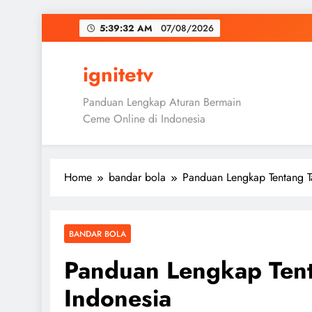
Skip
5:39:33 AM
07/08/2026
to
content
ignitetv
Panduan Lengkap Aturan Bermain
Ceme Online di Indonesia
Home
bandar bola
Panduan Lengkap Tentang Ta
BANDAR BOLA
Panduan Lengkap Tenta
Indonesia