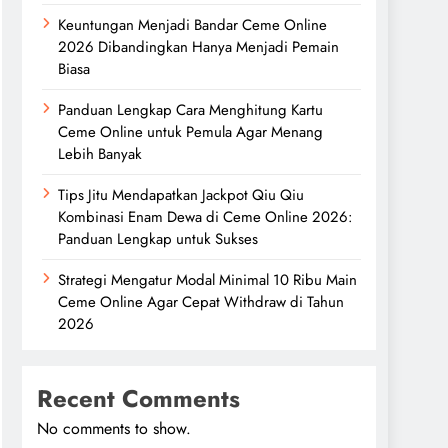
Keuntungan Menjadi Bandar Ceme Online
2026 Dibandingkan Hanya Menjadi Pemain
Biasa
Panduan Lengkap Cara Menghitung Kartu
Ceme Online untuk Pemula Agar Menang
Lebih Banyak
Tips Jitu Mendapatkan Jackpot Qiu Qiu
Kombinasi Enam Dewa di Ceme Online 2026:
Panduan Lengkap untuk Sukses
Strategi Mengatur Modal Minimal 10 Ribu Main
Ceme Online Agar Cepat Withdraw di Tahun
2026
Recent Comments
No comments to show.