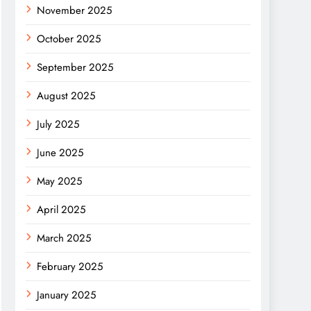
November 2025
October 2025
September 2025
August 2025
July 2025
June 2025
May 2025
April 2025
March 2025
February 2025
January 2025