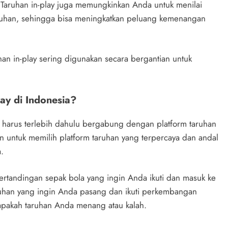
. Taruhan in-play juga memungkinkan Anda untuk menilai
uhan, sehingga bisa meningkatkan peluang kemenangan
han in-play sering digunakan secara bergantian untuk
ay di Indonesia?
a harus terlebih dahulu bergabung dengan platform taruhan
kan untuk memilih platform taruhan yang terpercaya dan andal
.
pertandingan sepak bola yang ingin Anda ikuti dan masuk ke
taruhan yang ingin Anda pasang dan ikuti perkembangan
 apakah taruhan Anda menang atau kalah.