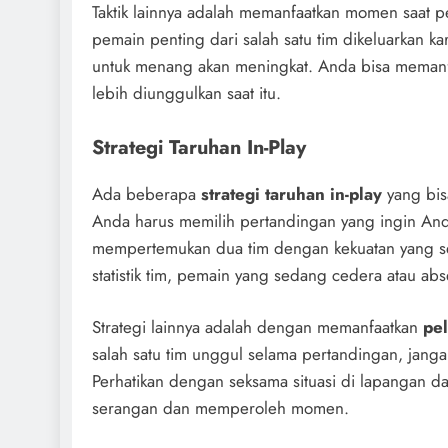
Taktik lainnya adalah memanfaatkan momen saat pe
pemain penting dari salah satu tim dikeluarkan 
untuk menang akan meningkat. Anda bisa memanfa
lebih diunggulkan saat itu.
Strategi Taruhan In-Play
Ada beberapa
strategi taruhan in-play
yang bis
Anda harus memilih pertandingan yang ingin Anda
mempertemukan dua tim dengan kekuatan yang sei
statistik tim, pemain yang sedang cedera atau abs
Strategi lainnya adalah dengan memanfaatkan
pel
salah satu tim unggul selama pertandingan, jan
Perhatikan dengan seksama situasi di lapangan 
serangan dan memperoleh momen.