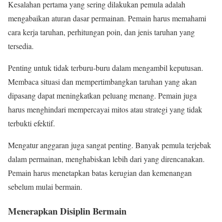
Kesalahan pertama yang sering dilakukan pemula adalah
mengabaikan aturan dasar permainan. Pemain harus memahami
cara kerja taruhan, perhitungan poin, dan jenis taruhan yang
tersedia.
Penting untuk tidak terburu-buru dalam mengambil keputusan.
Membaca situasi dan mempertimbangkan taruhan yang akan
dipasang dapat meningkatkan peluang menang. Pemain juga
harus menghindari mempercayai mitos atau strategi yang tidak
terbukti efektif.
Mengatur anggaran juga sangat penting. Banyak pemula terjebak
dalam permainan, menghabiskan lebih dari yang direncanakan.
Pemain harus menetapkan batas kerugian dan kemenangan
sebelum mulai bermain.
Menerapkan Disiplin Bermain