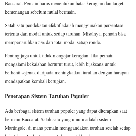
Baccarat. Pemain harus menentukan batas kerugian dan target
kemenangan sebelum mulai bermain.
Salah satu pendekatan efektif adalah menggunakan persentase
tertentu dari modal untuk setiap taruhan. Misalnya, pemain bisa
mempertaruhkan 5% dari total modal setiap ronde.
Penting juga untuk tidak mengejar kerugian. Jika pemain
mengalami kekalahan berturut-turut, lebih bijaksana untuk
berhenti sejenak daripada meningkatkan taruhan dengan harapan
mendapatkan kembali kerugian.
Penerapan Sistem Taruhan Populer
Ada berbagai sistem taruhan populer yang dapat diterapkan saat
bermain Baccarat. Salah satu yang umum adalah sistem
Martingale, di mana pemain menggandakan taruhan setelah setiap