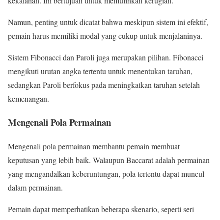
kekalahan. Ini bertujuan untuk memulihkan kerugian.
Namun, penting untuk dicatat bahwa meskipun sistem ini efektif,
pemain harus memiliki modal yang cukup untuk menjalaninya.
Sistem Fibonacci dan Paroli juga merupakan pilihan. Fibonacci
mengikuti urutan angka tertentu untuk menentukan taruhan,
sedangkan Paroli berfokus pada meningkatkan taruhan setelah
kemenangan.
Mengenali Pola Permainan
Mengenali pola permainan membantu pemain membuat
keputusan yang lebih baik. Walaupun Baccarat adalah permainan
yang mengandalkan keberuntungan, pola tertentu dapat muncul
dalam permainan.
Pemain dapat memperhatikan beberapa skenario, seperti seri