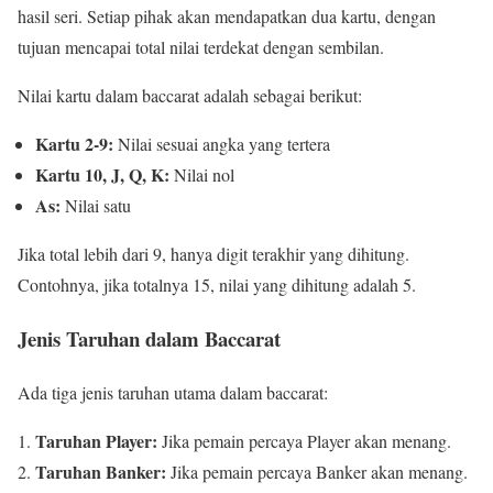
hasil seri. Setiap pihak akan mendapatkan dua kartu, dengan
tujuan mencapai total nilai terdekat dengan sembilan.
Nilai kartu dalam baccarat adalah sebagai berikut:
Kartu 2-9:
Nilai sesuai angka yang tertera
Kartu 10, J, Q, K:
Nilai nol
As:
Nilai satu
Jika total lebih dari 9, hanya digit terakhir yang dihitung.
Contohnya, jika totalnya 15, nilai yang dihitung adalah 5.
Jenis Taruhan dalam Baccarat
Ada tiga jenis taruhan utama dalam baccarat:
Taruhan Player:
Jika pemain percaya Player akan menang.
Taruhan Banker:
Jika pemain percaya Banker akan menang.