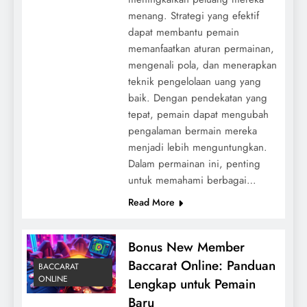
menang. Strategi yang efektif
dapat membantu pemain
memanfaatkan aturan permainan,
mengenali pola, dan menerapkan
teknik pengelolaan uang yang
baik. Dengan pendekatan yang
tepat, pemain dapat mengubah
pengalaman bermain mereka
menjadi lebih menguntungkan.
Dalam permainan ini, penting
untuk memahami berbagai…
Read More
Bonus New Member
Baccarat Online: Panduan
BACCARAT
ONLINE
Lengkap untuk Pemain
Baru