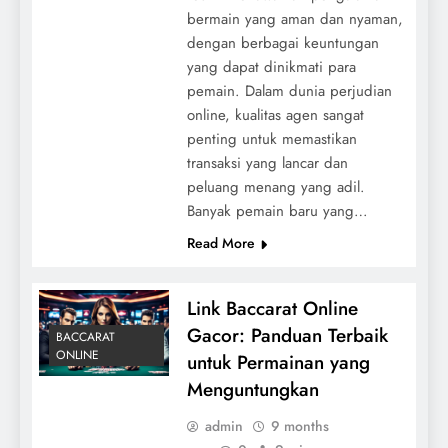
bermain yang aman dan nyaman,
dengan berbagai keuntungan
yang dapat dinikmati para
pemain. Dalam dunia perjudian
online, kualitas agen sangat
penting untuk memastikan
transaksi yang lancar dan
peluang menang yang adil.
Banyak pemain baru yang…
Read More
Link Baccarat Online
Gacor: Panduan Terbaik
BACCARAT
ONLINE
untuk Permainan yang
Menguntungkan
admin
9 months