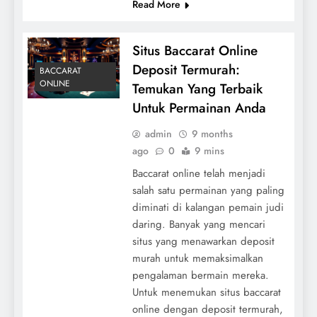
Read More
Situs Baccarat Online
Deposit Termurah:
BACCARAT
ONLINE
Temukan Yang Terbaik
Untuk Permainan Anda
admin
9 months
ago
0
9 mins
Baccarat online telah menjadi
salah satu permainan yang paling
diminati di kalangan pemain judi
daring. Banyak yang mencari
situs yang menawarkan deposit
murah untuk memaksimalkan
pengalaman bermain mereka.
Untuk menemukan situs baccarat
online dengan deposit termurah,