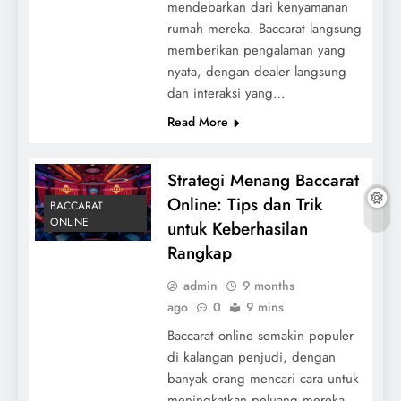
mendebarkan dari kenyamanan
rumah mereka. Baccarat langsung
memberikan pengalaman yang
nyata, dengan dealer langsung
dan interaksi yang…
Read More
Strategi Menang Baccarat
Online: Tips dan Trik
BACCARAT
ONLINE
untuk Keberhasilan
Rangkap
admin
9 months
ago
0
9 mins
Baccarat online semakin populer
di kalangan penjudi, dengan
banyak orang mencari cara untuk
meningkatkan peluang mereka