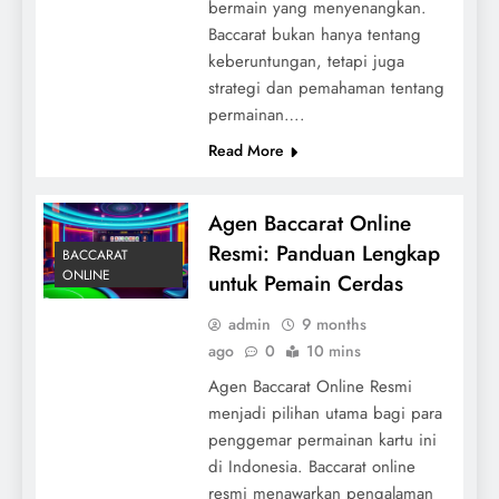
bermain yang menyenangkan.
Baccarat bukan hanya tentang
keberuntungan, tetapi juga
strategi dan pemahaman tentang
permainan….
Read More
Agen Baccarat Online
Resmi: Panduan Lengkap
BACCARAT
ONLINE
untuk Pemain Cerdas
admin
9 months
ago
0
10 mins
Agen Baccarat Online Resmi
menjadi pilihan utama bagi para
penggemar permainan kartu ini
di Indonesia. Baccarat online
resmi menawarkan pengalaman