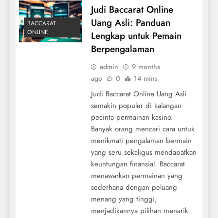
Judi Baccarat Online
Uang Asli: Panduan
BACCARAT
ONLINE
Lengkap untuk Pemain
Berpengalaman
admin
9 months
ago
0
14 mins
Judi Baccarat Online Uang Asli
semakin populer di kalangan
pecinta permainan kasino.
Banyak orang mencari cara untuk
menikmati pengalaman bermain
yang seru sekaligus mendapatkan
keuntungan finansial. Baccarat
menawarkan permainan yang
sederhana dengan peluang
menang yang tinggi,
menjadikannya pilihan menarik