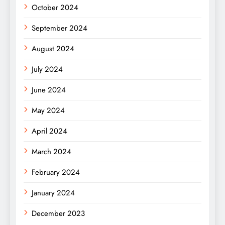
October 2024
September 2024
August 2024
July 2024
June 2024
May 2024
April 2024
March 2024
February 2024
January 2024
December 2023