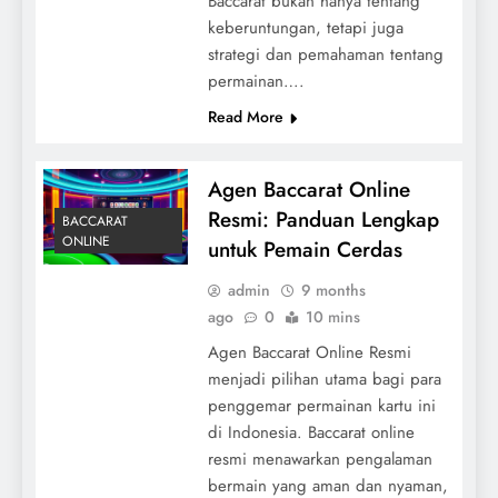
Baccarat bukan hanya tentang
keberuntungan, tetapi juga
strategi dan pemahaman tentang
permainan….
Read More
Agen Baccarat Online
Resmi: Panduan Lengkap
BACCARAT
ONLINE
untuk Pemain Cerdas
admin
9 months
ago
0
10 mins
Agen Baccarat Online Resmi
menjadi pilihan utama bagi para
penggemar permainan kartu ini
di Indonesia. Baccarat online
resmi menawarkan pengalaman
bermain yang aman dan nyaman,