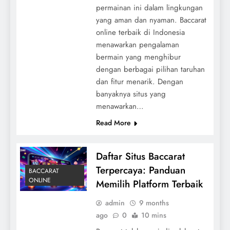
permainan ini dalam lingkungan
yang aman dan nyaman. Baccarat
online terbaik di Indonesia
menawarkan pengalaman
bermain yang menghibur
dengan berbagai pilihan taruhan
dan fitur menarik. Dengan
banyaknya situs yang
menawarkan…
Read More
Daftar Situs Baccarat
Terpercaya: Panduan
BACCARAT
ONLINE
Memilih Platform Terbaik
admin
9 months
ago
0
10 mins