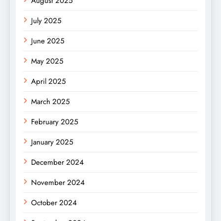
August 2025
July 2025
June 2025
May 2025
April 2025
March 2025
February 2025
January 2025
December 2024
November 2024
October 2024