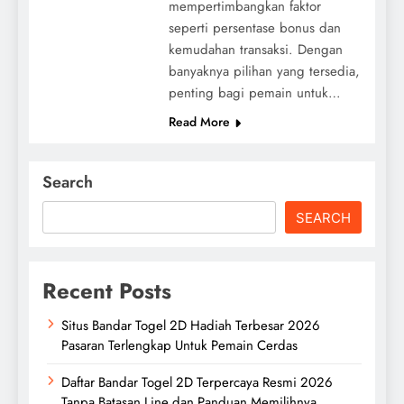
mempertimbangkan faktor
seperti persentase bonus dan
kemudahan transaksi. Dengan
banyaknya pilihan yang tersedia,
penting bagi pemain untuk…
Read More
Search
SEARCH
Recent Posts
Situs Bandar Togel 2D Hadiah Terbesar 2026
Pasaran Terlengkap Untuk Pemain Cerdas
Daftar Bandar Togel 2D Terpercaya Resmi 2026
Tanpa Batasan Line dan Panduan Memilihnya