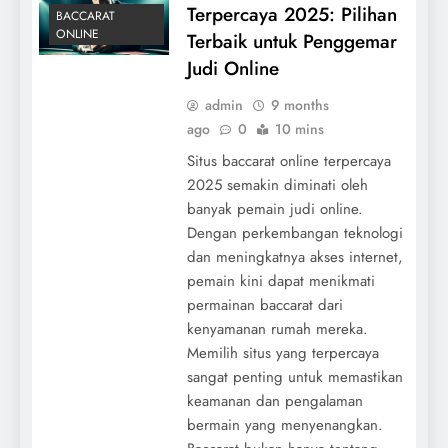
Terpercaya 2025: Pilihan
BACCARAT
ONLINE
Terbaik untuk Penggemar
Judi Online
admin
9 months
ago
0
10 mins
Situs baccarat online terpercaya
2025 semakin diminati oleh
banyak pemain judi online.
Dengan perkembangan teknologi
dan meningkatnya akses internet,
pemain kini dapat menikmati
permainan baccarat dari
kenyamanan rumah mereka.
Memilih situs yang terpercaya
sangat penting untuk memastikan
keamanan dan pengalaman
bermain yang menyenangkan.