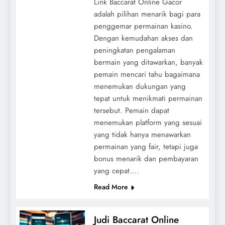
Link Baccarat Online Gacor
adalah pilihan menarik bagi para
penggemar permainan kasino.
Dengan kemudahan akses dan
peningkatan pengalaman
bermain yang ditawarkan, banyak
pemain mencari tahu bagaimana
menemukan dukungan yang
tepat untuk menikmati permainan
tersebut. Pemain dapat
menemukan platform yang sesuai
yang tidak hanya menawarkan
permainan yang fair, tetapi juga
bonus menarik dan pembayaran
yang cepat….
Read More
Judi Baccarat Online