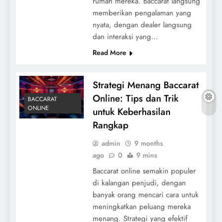
rumah mereka. Baccarat langsung
memberikan pengalaman yang
nyata, dengan dealer langsung
dan interaksi yang…
Read More
Strategi Menang Baccarat
Online: Tips dan Trik
BACCARAT
ONLINE
untuk Keberhasilan
Rangkap
admin
9 months
ago
0
9 mins
Baccarat online semakin populer
di kalangan penjudi, dengan
banyak orang mencari cara untuk
meningkatkan peluang mereka
menang. Strategi yang efektif