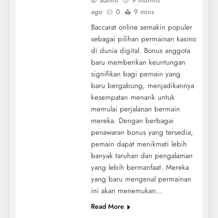
ago
0
9 mins
Baccarat online semakin populer
sebagai pilihan permainan kasino
di dunia digital. Bonus anggota
baru memberikan keuntungan
signifikan bagi pemain yang
baru bergabung, menjadikannya
kesempatan menarik untuk
memulai perjalanan bermain
mereka. Dengan berbagai
penawaran bonus yang tersedia,
pemain dapat menikmati lebih
banyak taruhan dan pengalaman
yang lebih bermanfaat. Mereka
yang baru mengenal permainan
ini akan menemukan…
Read More