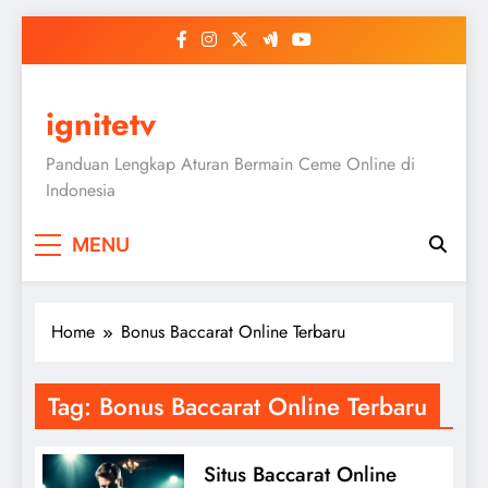
Skip
to
content
ignitetv
Panduan Lengkap Aturan Bermain Ceme Online di
Indonesia
MENU
Home
Bonus Baccarat Online Terbaru
Tag:
Bonus Baccarat Online Terbaru
Situs Baccarat Online