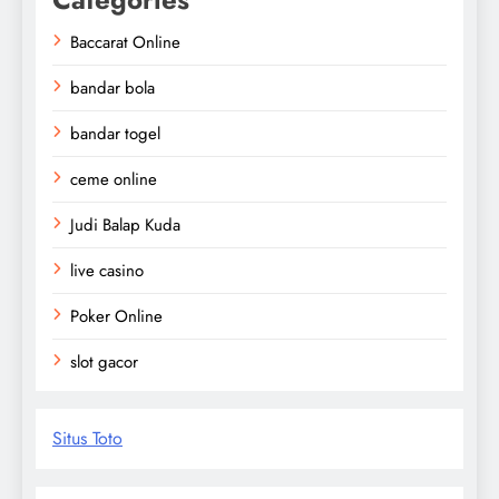
Baccarat Online
bandar bola
bandar togel
ceme online
Judi Balap Kuda
live casino
Poker Online
slot gacor
Situs Toto