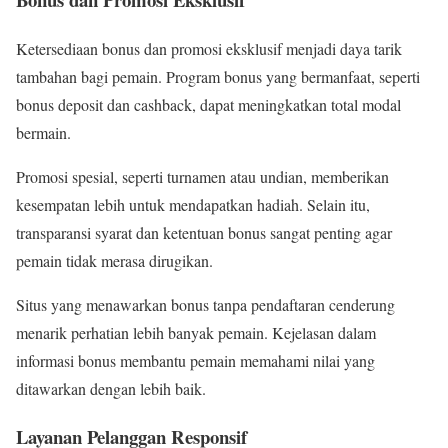
Ketersediaan bonus dan promosi eksklusif menjadi daya tarik
tambahan bagi pemain. Program bonus yang bermanfaat, seperti
bonus deposit dan cashback, dapat meningkatkan total modal
bermain.
Promosi spesial, seperti turnamen atau undian, memberikan
kesempatan lebih untuk mendapatkan hadiah. Selain itu,
transparansi syarat dan ketentuan bonus sangat penting agar
pemain tidak merasa dirugikan.
Situs yang menawarkan bonus tanpa pendaftaran cenderung
menarik perhatian lebih banyak pemain. Kejelasan dalam
informasi bonus membantu pemain memahami nilai yang
ditawarkan dengan lebih baik.
Layanan Pelanggan Responsif