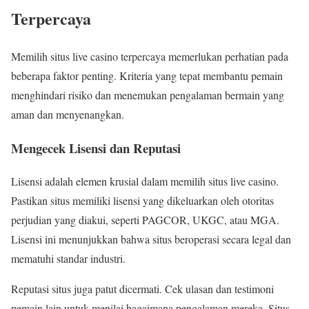
Terpercaya
Memilih situs live casino terpercaya memerlukan perhatian pada
beberapa faktor penting. Kriteria yang tepat membantu pemain
menghindari risiko dan menemukan pengalaman bermain yang
aman dan menyenangkan.
Mengecek Lisensi dan Reputasi
Lisensi adalah elemen krusial dalam memilih situs live casino.
Pastikan situs memiliki lisensi yang dikeluarkan oleh otoritas
perjudian yang diakui, seperti PAGCOR, UKGC, atau MGA.
Lisensi ini menunjukkan bahwa situs beroperasi secara legal dan
mematuhi standar industri.
Reputasi situs juga patut dicermati. Cek ulasan dan testimoni
pemain lain untuk menilai bagaimana pengalaman mereka. Situs