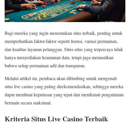
Bagi mereka yang ingin menemukan situs terbaik, penting untuk
memperhatikan faktor-faktor seperti lisensi, variasi permainan,
dan kualitas layanan pelanggan. Situs-situs yang terpercaya tidak
hanya menyediakan keamanan data, tetapi juga memastikan
bahwa setiap permainan adil dan transparan.
Melalui artikel ini, pembaca akan dibimbing untuk mengenali
situs live casino yang paling direkomendasikan, sehingga mereka
dapat membuat keputusan yang tepat dan menikmati pengalaman
bermain secara maksimal.
Kriteria Situs Live Casino Terbaik