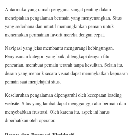
Antarmuka yang ramah pengguna sangat penting dalam
menciptakan pengalaman bermain yang menyenangkan. Situs
yang sederhana dan intuitif memungkinkan pemain untuk
menemukan permainan favorit mereka dengan cepat.
Navigasi yang jelas membantu mengurangi kebingungan.
Penyusunan kategori yang baik, dilengkapi dengan fitur
pencarian, membuat pemain terarah tanpa kesulitan. Selain itu,
desain yang menarik secara visual dapat meningkatkan kepuasan
pemain saat menjelajahi situs.
Keseluruhan pengalaman dipengaruhi oleh kecepatan loading
website. Situs yang lambat dapat mengganggu alur bermain dan
menyebabkan frustrasi. Oleh karena itu, aspek ini harus
diperhatikan oleh operator.
Bonus dan Promosi Eksklusif