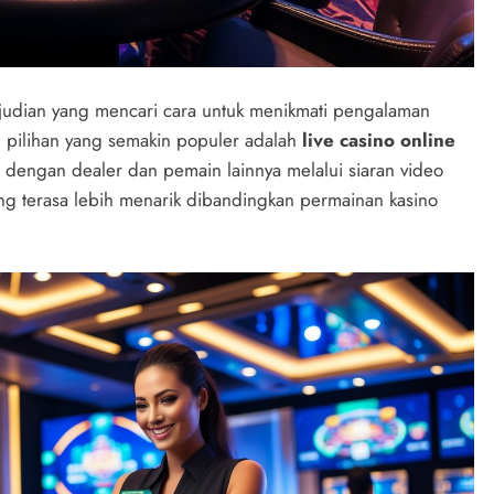
rjudian yang mencari cara untuk menikmati pengalaman
u pilihan yang semakin populer adalah
live casino online
 dengan dealer dan pemain lainnya melalui siaran video
ang terasa lebih menarik dibandingkan permainan kasino