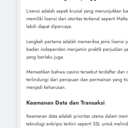
Lisensi adalah aspek krusial yang menunjukkan 
memiliki lisensi dari otoritas terkenal seperti 
lebih dapat dipercaya.
Langkah pertama adalah memeriksa jenis lisensi ya
badan independen menjamin praktik perjudian ya
yang berlaku juga.
Memastikan bahwa casino tersebut terdaftar dan
terlindungi dari penipuan dan permainan yang tidak
menjadi keharusan.
Keamanan Data dan Transaksi
Keamanan data adalah prioritas utama dalam memi
teknologi enkripsi terkini seperti SSL untuk melin