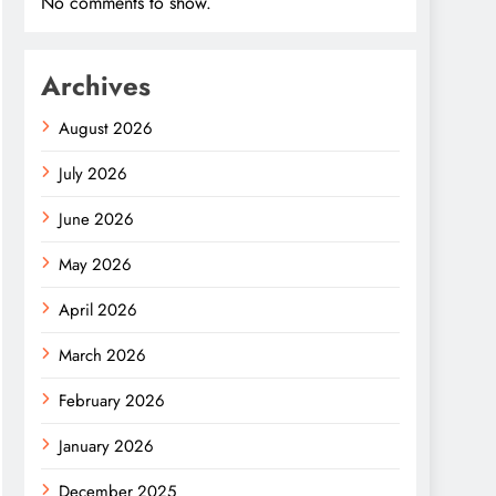
No comments to show.
Archives
August 2026
July 2026
June 2026
May 2026
April 2026
March 2026
February 2026
January 2026
December 2025