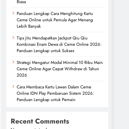
Biasa
Panduan Lengkap Cara Menghitung Kartu
Ceme Online untuk Pemula Agar Menang
Lebih Banyak
Tips Jitu Mendapatkan Jackpot Qiu Qiu
Kombinasi Enam Dewa di Ceme Online 2026:
Panduan Lengkap untuk Sukses
Strategi Mengatur Modal Minimal 10 Ribu Main
Ceme Online Agar Cepat Withdraw di Tahun
2026
Cara Membaca Kartu Lawan Dalam Ceme
Online IDN Play Pembaruan Sistem 2026:
Panduan Lengkap untuk Pemain
Recent Comments