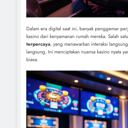
Dalam era digital saat ini, banyak penggemar pe
kasino dari kenyamanan rumah mereka. Salah sat
terpercaya
, yang menawarkan interaksi langsung
langsung. Ini menciptakan nuansa kasino nyata y
biasa.