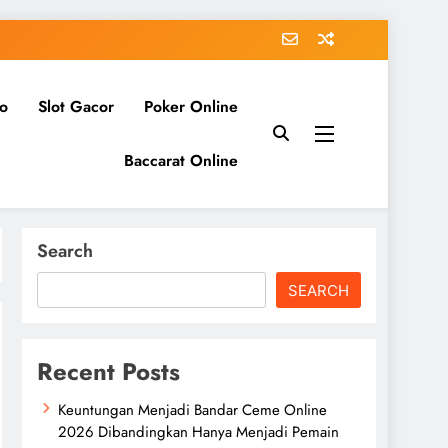
no
Slot Gacor
Poker Online
Baccarat Online
Search
SEARCH
Recent Posts
Keuntungan Menjadi Bandar Ceme Online
2026 Dibandingkan Hanya Menjadi Pemain