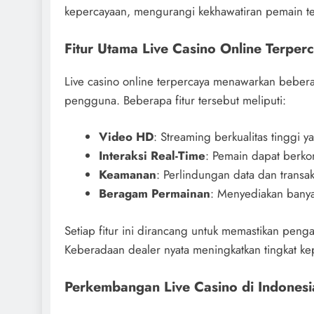
kepercayaan, mengurangi kekhawatiran pemain t
Fitur Utama Live Casino Online Terper
Live casino online terpercaya menawarkan beber
pengguna. Beberapa fitur tersebut meliputi:
Video HD
: Streaming berkualitas tinggi
Interaksi Real-Time
: Pemain dapat berko
Keamanan
: Perlindungan data dan trans
Beragam Permainan
: Menyediakan banya
Setiap fitur ini dirancang untuk memastikan pe
Keberadaan dealer nyata meningkatkan tingkat k
Perkembangan Live Casino di Indonesi