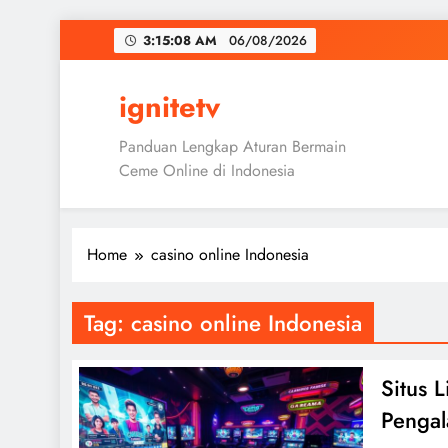
Skip
3:15:09 AM
06/08/2026
to
content
ignitetv
Panduan Lengkap Aturan Bermain
Ceme Online di Indonesia
Home
casino online Indonesia
Tag:
casino online Indonesia
Situs 
Pengal