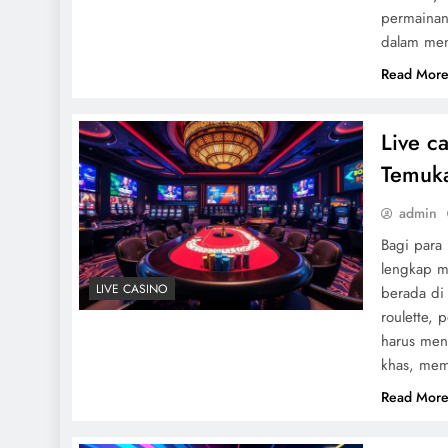
permainan 
dalam men
Read Mor
Live c
Temuka
admin
Bagi para
lengkap m
LIVE CASINO
berada di
roulette,
harus men
khas, mem
Read Mor