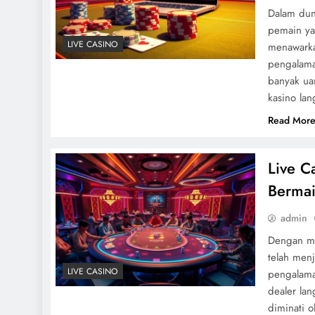
Dalam dun
pemain yan
LIVE CASINO
menawarka
pengalama
banyak ua
kasino la
Read Mor
Live C
Bermai
admin
Dengan men
telah men
LIVE CASINO
pengalama
dealer la
diminati 