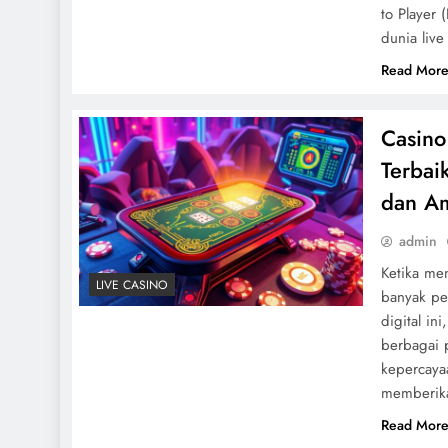
to Player
dunia liv
Read Mor
Casino
Terbai
dan A
admin
Ketika me
LIVE CASINO
banyak pem
digital in
berbagai 
kepercaya
memberika
Read Mor