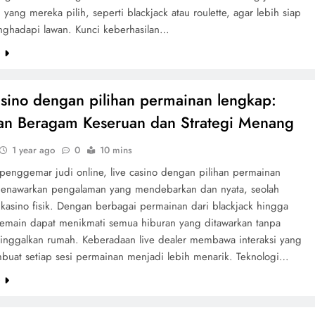
yang mereka pilih, seperti blackjack atau roulette, agar lebih siap
ghadapi lawan. Kunci keberhasilan…
e
asino dengan pilihan permainan lengkap:
n Beragam Keseruan dan Strategi Menang
1 year ago
0
10 mins
 penggemar judi online, live casino dengan pilihan permainan
enawarkan pengalaman yang mendebarkan dan nyata, seolah
 kasino fisik. Dengan berbagai permainan dari blackjack hingga
 pemain dapat menikmati semua hiburan yang ditawarkan tanpa
inggalkan rumah. Keberadaan live dealer membawa interaksi yang
buat setiap sesi permainan menjadi lebih menarik. Teknologi…
e