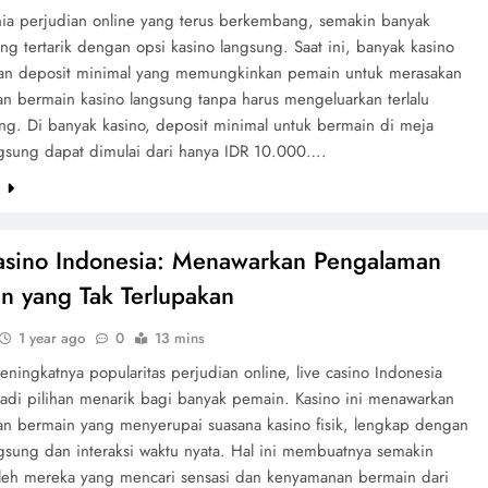
ia perjudian online yang terus berkembang, semakin banyak
g tertarik dengan opsi kasino langsung. Saat ini, banyak kasino
n deposit minimal yang memungkinkan pemain untuk merasakan
n bermain kasino langsung tanpa harus mengeluarkan terlalu
ng. Di banyak kasino, deposit minimal untuk bermain di meja
ngsung dapat dimulai dari hanya IDR 10.000….
e
asino Indonesia: Menawarkan Pengalaman
n yang Tak Terlupakan
1 year ago
0
13 mins
ingkatnya popularitas perjudian online, live casino Indonesia
jadi pilihan menarik bagi banyak pemain. Kasino ini menawarkan
n bermain yang menyerupai suasana kasino fisik, lengkap dengan
ngsung dan interaksi waktu nyata. Hal ini membuatnya semakin
oleh mereka yang mencari sensasi dan kenyamanan bermain dari