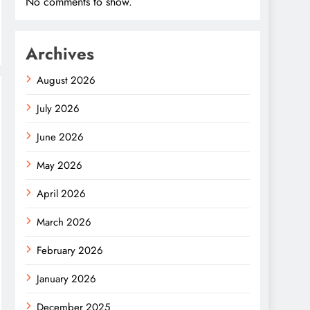
No comments to show.
Archives
August 2026
July 2026
June 2026
May 2026
April 2026
March 2026
February 2026
January 2026
December 2025