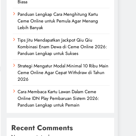
Biasa
Panduan Lengkap Cara Menghitung Kartu
Ceme Online untuk Pemula Agar Menang
Lebih Banyak
Tips Jitu Mendapatkan Jackpot Qiu Qiu
Kombinasi Enam Dewa di Ceme Online 2026:
Panduan Lengkap untuk Sukses
Strategi Mengatur Modal Minimal 10 Ribu Main
Ceme Online Agar Cepat Withdraw di Tahun
2026
Cara Membaca Kartu Lawan Dalam Ceme
Online IDN Play Pembaruan Sistem 2026:
Panduan Lengkap untuk Pemain
Recent Comments