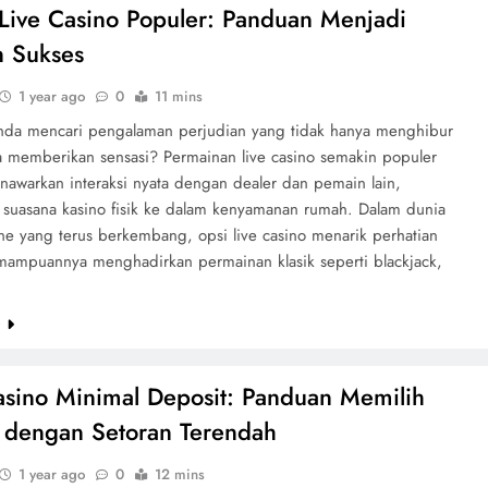
ive Casino Populer: Panduan Menjadi
 Sukses
1 year ago
0
11 mins
da mencari pengalaman perjudian yang tidak hanya menghibur
ga memberikan sensasi? Permainan live casino semakin populer
nawarkan interaksi nyata dengan dealer dan pemain lain,
uasana kasino fisik ke dalam kenyamanan rumah. Dalam dunia
ne yang terus berkembang, opsi live casino menarik perhatian
mampuannya menghadirkan permainan klasik seperti blackjack,
e
asino Minimal Deposit: Panduan Memilih
 dengan Setoran Terendah
1 year ago
0
12 mins