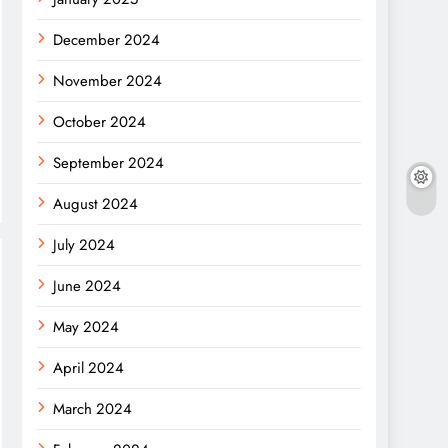
December 2024
November 2024
October 2024
September 2024
August 2024
July 2024
June 2024
May 2024
April 2024
March 2024