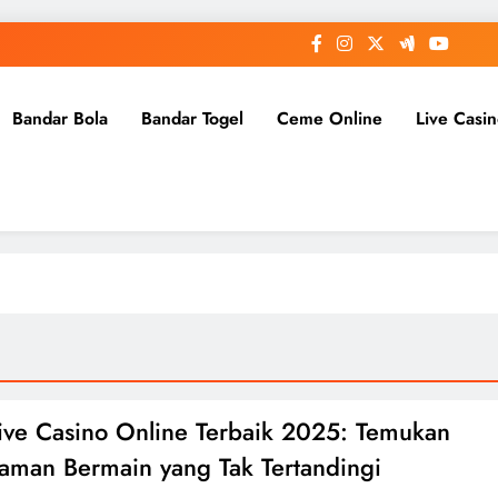
Bandar Bola
Bandar Togel
Ceme Online
Live Casi
Live Casino Online Terbaik 2025: Temukan
aman Bermain yang Tak Tertandingi