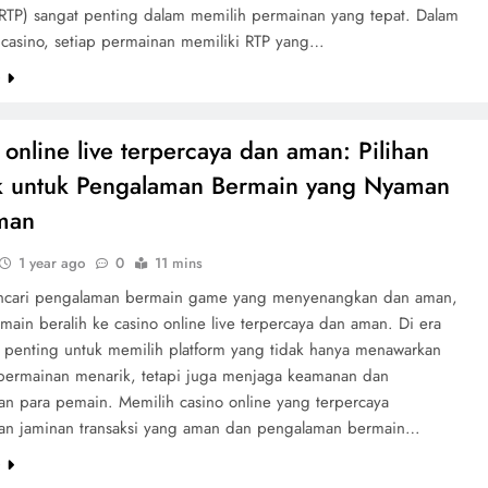
 (RTP) sangat penting dalam memilih permainan yang tepat. Dalam
e casino, setiap permainan memiliki RTP yang…
e
 online live terpercaya dan aman: Pilihan
k untuk Pengalaman Bermain yang Nyaman
man
1 year ago
0
11 mins
ncari pengalaman bermain game yang menyenangkan dan aman,
ain beralih ke casino online live terpercaya dan aman. Di era
i, penting untuk memilih platform yang tidak hanya menawarkan
permainan menarik, tetapi juga menjaga keamanan dan
an para pemain. Memilih casino online yang terpercaya
n jaminan transaksi yang aman dan pengalaman bermain…
e