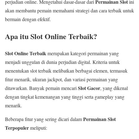
Permainan Slot
perjudian online. Mengetahui dasar-dasar dari
ini
akan membantu pemain memahami strategi dan cara terbaik untuk
bermain dengan efektif.
Apa itu Slot Online Terbaik?
Slot Online Terbaik
merupakan kategori permainan yang
menjadi unggulan di dunia perjudian digital. Kriteria untuk
menentukan slot terbaik melibatkan berbagai elemen, termasuk
fitur menarik, ukuran jackpot, dan variasi permainan yang
Slot Gacor
ditawarkan. Banyak pemain mencari
, yang dikenal
dengan tingkat kemenangan yang tinggi serta gameplay yang
menarik.
Permainan Slot
Beberapa fitur yang sering dicari dalam
Terpopuler
meliputi: