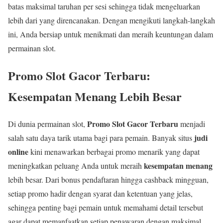
batas maksimal taruhan per sesi sehingga tidak mengeluarkan
lebih dari yang direncanakan. Dengan mengikuti langkah-langkah
ini, Anda bersiap untuk menikmati dan meraih keuntungan dalam
permainan slot.
Promo Slot Gacor Terbaru:
Kesempatan Menang Lebih Besar
Promo Slot Gacor Terbaru
Di dunia permainan slot,
menjadi
judi
salah satu daya tarik utama bagi para pemain. Banyak situs
online
kini menawarkan berbagai promo menarik yang dapat
kesempatan menang
meningkatkan peluang Anda untuk meraih
lebih besar. Dari bonus pendaftaran hingga cashback mingguan,
setiap promo hadir dengan syarat dan ketentuan yang jelas,
sehingga penting bagi pemain untuk memahami detail tersebut
agar dapat memanfaatkan setiap penawaran dengan maksimal.