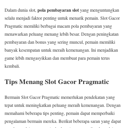
pola pembayaran slot
Dalam dunia slot,
yang menguntungkan
selalu menjadi faktor penting untuk menarik pemain. Slot Gacor
Pragmatic memiliki berbagai macam pola pembayaran yang
menawarkan peluang menang lebih besar. Dengan peningkatan
pembayaran dan bonus yang sering muncul, pemain memiliki
banyak kesempatan untuk meraih kemenangan. Ini menjadikan
game lebih mengasyikkan dan membuat para pemain terus
kembali.
Tips Menang Slot Gacor Pragmatic
Bermain Slot Gacor Pragmatic memerlukan pendekatan yang
tepat untuk meningkatkan peluang meraih kemenangan. Dengan
memahami beberapa tips penting, pemain dapat memperbaiki
pengalaman bermain mereka. Berikut beberapa saran yang dapat