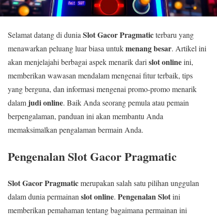
Slot Gacor Pragmatic
Selamat datang di dunia
terbaru yang
menang besar
menawarkan peluang luar biasa untuk
. Artikel ini
slot online
akan menjelajahi berbagai aspek menarik dari
ini,
memberikan wawasan mendalam mengenai fitur terbaik, tips
yang berguna, dan informasi mengenai promo-promo menarik
judi online
dalam
. Baik Anda seorang pemula atau pemain
berpengalaman, panduan ini akan membantu Anda
memaksimalkan pengalaman bermain Anda.
Pengenalan Slot Gacor Pragmatic
Slot Gacor Pragmatic
merupakan salah satu pilihan unggulan
slot online
Pengenalan Slot
dalam dunia permainan
.
ini
memberikan pemahaman tentang bagaimana permainan ini