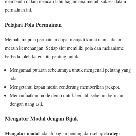
membantu dalam mencari tahu bagaimana meraih sukses dalam
permainan ini.
Pelajari Pola Permainan
Memahami pola permainan dapat menjadi kunci utama dalam
meraih kemenangan. Setiap slot memiliki pola dan mekanisme
berbeda, oleh karena itu penting untuk:
Mengamati putaran sebelumnya untuk mengenali peluang yang
ada.
Mengetahui kapan mesin cenderung memberikan jackpot.
Memanfaatkan mode demo untuk berlatih sebelum bermain
dengan uang asli.
Mengatur Modal dengan Bijak
Mengatur modal
strategi
adalah bagian penting dari setiap