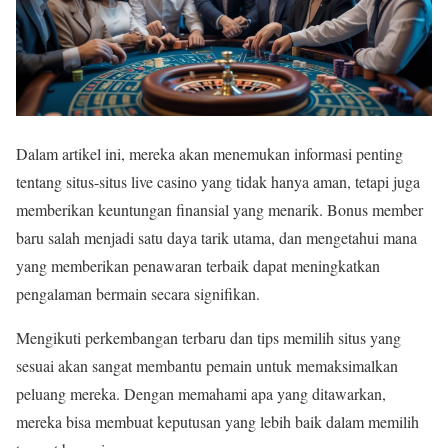
Dalam artikel ini, mereka akan menemukan informasi penting
tentang situs-situs live casino yang tidak hanya aman, tetapi juga
memberikan keuntungan finansial yang menarik. Bonus member
baru salah menjadi satu daya tarik utama, dan mengetahui mana
yang memberikan penawaran terbaik dapat meningkatkan
pengalaman bermain secara signifikan.
Mengikuti perkembangan terbaru dan tips memilih situs yang
sesuai akan sangat membantu pemain untuk memaksimalkan
peluang mereka. Dengan memahami apa yang ditawarkan,
mereka bisa membuat keputusan yang lebih baik dalam memilih