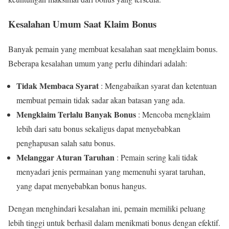
Kesalahan Umum Saat Klaim Bonus
Banyak pemain yang membuat kesalahan saat mengklaim bonus.
Beberapa kesalahan umum yang perlu dihindari adalah:
Tidak Membaca Syarat
: Mengabaikan syarat dan ketentuan
membuat pemain tidak sadar akan batasan yang ada.
Mengklaim Terlalu Banyak Bonus
: Mencoba mengklaim
lebih dari satu bonus sekaligus dapat menyebabkan
penghapusan salah satu bonus.
Melanggar Aturan Taruhan
: Pemain sering kali tidak
menyadari jenis permainan yang memenuhi syarat taruhan,
yang dapat menyebabkan bonus hangus.
Dengan menghindari kesalahan ini, pemain memiliki peluang
lebih tinggi untuk berhasil dalam menikmati bonus dengan efektif.