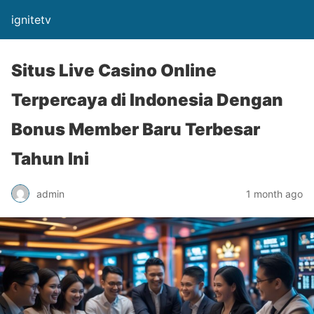
ignitetv
Situs Live Casino Online
Terpercaya di Indonesia Dengan
Bonus Member Baru Terbesar
Tahun Ini
admin
1 month ago