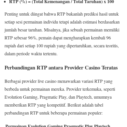
RTP (%) = (Total Kemenangan / Total Taruhan) x 100
Penting untuk diingat bahwa RTP bukanlah prediksi hasil untuk
setiap sesi permainan individu tetapi adalah estimasi berdasarkan
jumlah besar taruhan. Misalnya, jika sebuah permainan memiliki
RTP sebesar 96%, pemain dapat mengharapkan kembali 96
rupiah dari setiap 100 rupiah yang dipertaruhkan, secara teoritis,
dalam periode waktu tertentu.
Perbandingan RTP antara Provider Casino Teratas
Berbagai provider live casino menawarkan variasi RTP yang
berbeda untuk permainan mereka. Provider terkemuka, seperti
Evolution Gaming, Pragmatic Play, dan Playtech, umumnya
memberikan RTP yang kompetitif. Berikut adalah tabel
perbandingan RTP untuk beberapa permainan populer:
Permainan
Evolution Gaming
Pragmatic Play
Playtech