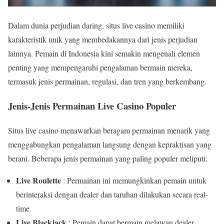
Dalam dunia perjudian daring, situs live casino memiliki
karakteristik unik yang membedakannya dari jenis perjudian
lainnya. Pemain di Indonesia kini semakin mengenali elemen
penting yang mempengaruhi pengalaman bermain mereka,
termasuk jenis permainan, regulasi, dan tren yang berkembang.
Jenis-Jenis Permainan Live Casino Populer
Situs live casino menawarkan beragam permainan menarik yang
menggabungkan pengalaman langsung dengan kepraktisan yang
berani. Beberapa jenis permainan yang paling populer meliputi:
Live Roulette
: Permainan ini memungkinkan pemain untuk
berinteraksi dengan dealer dan taruhan dilakukan secara real-
time.
Live Blackjack
: Pemain dapat bermain melawan dealer