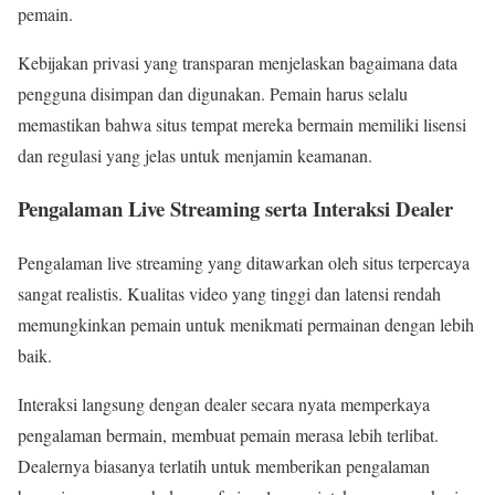
pemain.
Kebijakan privasi yang transparan menjelaskan bagaimana data
pengguna disimpan dan digunakan. Pemain harus selalu
memastikan bahwa situs tempat mereka bermain memiliki lisensi
dan regulasi yang jelas untuk menjamin keamanan.
Pengalaman Live Streaming serta Interaksi Dealer
Pengalaman live streaming yang ditawarkan oleh situs terpercaya
sangat realistis. Kualitas video yang tinggi dan latensi rendah
memungkinkan pemain untuk menikmati permainan dengan lebih
baik.
Interaksi langsung dengan dealer secara nyata memperkaya
pengalaman bermain, membuat pemain merasa lebih terlibat.
Dealernya biasanya terlatih untuk memberikan pengalaman