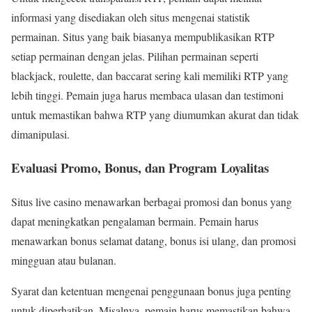
informasi yang disediakan oleh situs mengenai statistik
permainan. Situs yang baik biasanya mempublikasikan RTP
setiap permainan dengan jelas. Pilihan permainan seperti
blackjack, roulette, dan baccarat sering kali memiliki RTP yang
lebih tinggi. Pemain juga harus membaca ulasan dan testimoni
untuk memastikan bahwa RTP yang diumumkan akurat dan tidak
dimanipulasi.
Evaluasi Promo, Bonus, dan Program Loyalitas
Situs live casino menawarkan berbagai promosi dan bonus yang
dapat meningkatkan pengalaman bermain. Pemain harus
menawarkan bonus selamat datang, bonus isi ulang, dan promosi
mingguan atau bulanan.
Syarat dan ketentuan mengenai penggunaan bonus juga penting
untuk diperhatikan. Misalnya, pemain harus memastikan bahwa