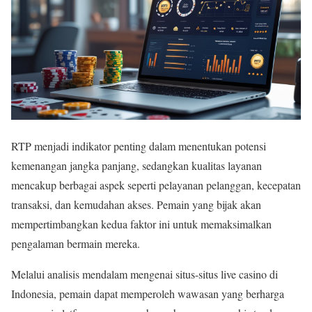
RTP menjadi indikator penting dalam menentukan potensi
kemenangan jangka panjang, sedangkan kualitas layanan
mencakup berbagai aspek seperti pelayanan pelanggan, kecepatan
transaksi, dan kemudahan akses. Pemain yang bijak akan
mempertimbangkan kedua faktor ini untuk memaksimalkan
pengalaman bermain mereka.
Melalui analisis mendalam mengenai situs-situs live casino di
Indonesia, pemain dapat memperoleh wawasan yang berharga