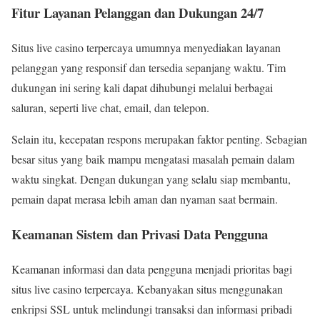
Fitur Layanan Pelanggan dan Dukungan 24/7
Situs live casino terpercaya umumnya menyediakan layanan
pelanggan yang responsif dan tersedia sepanjang waktu. Tim
dukungan ini sering kali dapat dihubungi melalui berbagai
saluran, seperti live chat, email, dan telepon.
Selain itu, kecepatan respons merupakan faktor penting. Sebagian
besar situs yang baik mampu mengatasi masalah pemain dalam
waktu singkat. Dengan dukungan yang selalu siap membantu,
pemain dapat merasa lebih aman dan nyaman saat bermain.
Keamanan Sistem dan Privasi Data Pengguna
Keamanan informasi dan data pengguna menjadi prioritas bagi
situs live casino terpercaya. Kebanyakan situs menggunakan
enkripsi SSL untuk melindungi transaksi dan informasi pribadi