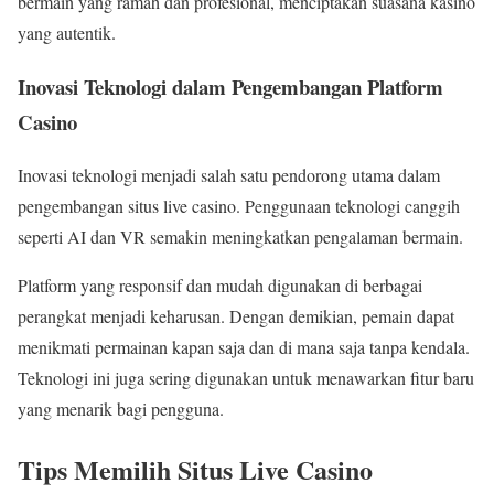
bermain yang ramah dan profesional, menciptakan suasana kasino
yang autentik.
Inovasi Teknologi dalam Pengembangan Platform
Casino
Inovasi teknologi menjadi salah satu pendorong utama dalam
pengembangan situs live casino. Penggunaan teknologi canggih
seperti AI dan VR semakin meningkatkan pengalaman bermain.
Platform yang responsif dan mudah digunakan di berbagai
perangkat menjadi keharusan. Dengan demikian, pemain dapat
menikmati permainan kapan saja dan di mana saja tanpa kendala.
Teknologi ini juga sering digunakan untuk menawarkan fitur baru
yang menarik bagi pengguna.
Tips Memilih Situs Live Casino