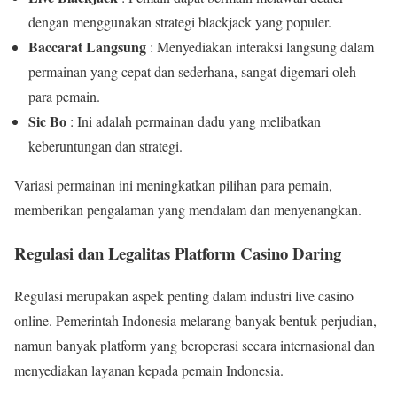
dengan menggunakan strategi blackjack yang populer.
Baccarat Langsung
: Menyediakan interaksi langsung dalam
permainan yang cepat dan sederhana, sangat digemari oleh
para pemain.
Sic Bo
: Ini adalah permainan dadu yang melibatkan
keberuntungan dan strategi.
Variasi permainan ini meningkatkan pilihan para pemain,
memberikan pengalaman yang mendalam dan menyenangkan.
Regulasi dan Legalitas Platform Casino Daring
Regulasi merupakan aspek penting dalam industri live casino
online. Pemerintah Indonesia melarang banyak bentuk perjudian,
namun banyak platform yang beroperasi secara internasional dan
menyediakan layanan kepada pemain Indonesia.