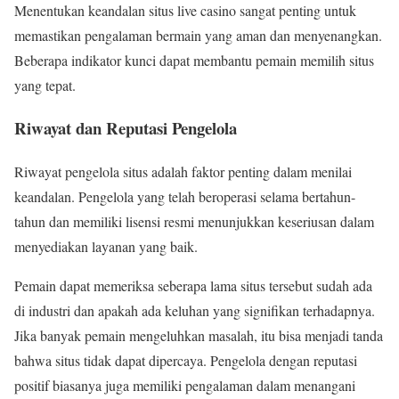
Menentukan keandalan situs live casino sangat penting untuk
memastikan pengalaman bermain yang aman dan menyenangkan.
Beberapa indikator kunci dapat membantu pemain memilih situs
yang tepat.
Riwayat dan Reputasi Pengelola
Riwayat pengelola situs adalah faktor penting dalam menilai
keandalan. Pengelola yang telah beroperasi selama bertahun-
tahun dan memiliki lisensi resmi menunjukkan keseriusan dalam
menyediakan layanan yang baik.
Pemain dapat memeriksa seberapa lama situs tersebut sudah ada
di industri dan apakah ada keluhan yang signifikan terhadapnya.
Jika banyak pemain mengeluhkan masalah, itu bisa menjadi tanda
bahwa situs tidak dapat dipercaya. Pengelola dengan reputasi
positif biasanya juga memiliki pengalaman dalam menangani