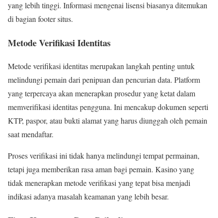
yang lebih tinggi. Informasi mengenai lisensi biasanya ditemukan
di bagian footer situs.
Metode Verifikasi Identitas
Metode verifikasi identitas merupakan langkah penting untuk
melindungi pemain dari penipuan dan pencurian data. Platform
yang terpercaya akan menerapkan prosedur yang ketat dalam
memverifikasi identitas pengguna. Ini mencakup dokumen seperti
KTP, paspor, atau bukti alamat yang harus diunggah oleh pemain
saat mendaftar.
Proses verifikasi ini tidak hanya melindungi tempat permainan,
tetapi juga memberikan rasa aman bagi pemain. Kasino yang
tidak menerapkan metode verifikasi yang tepat bisa menjadi
indikasi adanya masalah keamanan yang lebih besar.