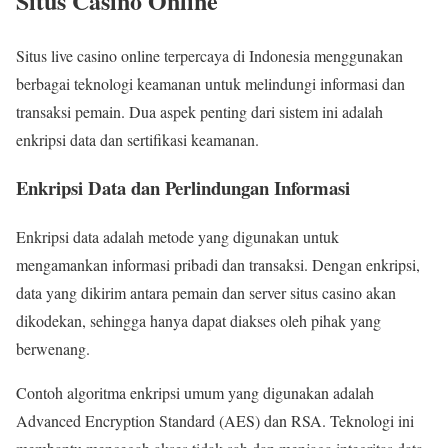
Situs Casino Online
Situs live casino online terpercaya di Indonesia menggunakan
berbagai teknologi keamanan untuk melindungi informasi dan
transaksi pemain. Dua aspek penting dari sistem ini adalah
enkripsi data dan sertifikasi keamanan.
Enkripsi Data dan Perlindungan Informasi
Enkripsi data adalah metode yang digunakan untuk
mengamankan informasi pribadi dan transaksi. Dengan enkripsi,
data yang dikirim antara pemain dan server situs casino akan
dikodekan, sehingga hanya dapat diakses oleh pihak yang
berwenang.
Contoh algoritma enkripsi umum yang digunakan adalah
Advanced Encryption Standard (AES) dan RSA. Teknologi ini