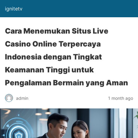
ignitetv
Cara Menemukan Situs Live
Casino Online Terpercaya
Indonesia dengan Tingkat
Keamanan Tinggi untuk
Pengalaman Bermain yang Aman
admin
1 month ago