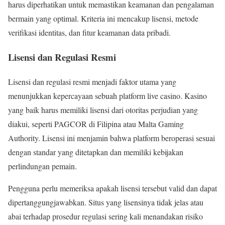
harus diperhatikan untuk memastikan keamanan dan pengalaman
bermain yang optimal. Kriteria ini mencakup lisensi, metode
verifikasi identitas, dan fitur keamanan data pribadi.
Lisensi dan Regulasi Resmi
Lisensi dan regulasi resmi menjadi faktor utama yang
menunjukkan kepercayaan sebuah platform live casino. Kasino
yang baik harus memiliki lisensi dari otoritas perjudian yang
diakui, seperti PAGCOR di Filipina atau Malta Gaming
Authority. Lisensi ini menjamin bahwa platform beroperasi sesuai
dengan standar yang ditetapkan dan memiliki kebijakan
perlindungan pemain.
Pengguna perlu memeriksa apakah lisensi tersebut valid dan dapat
dipertanggungjawabkan. Situs yang lisensinya tidak jelas atau
abai terhadap prosedur regulasi sering kali menandakan risiko