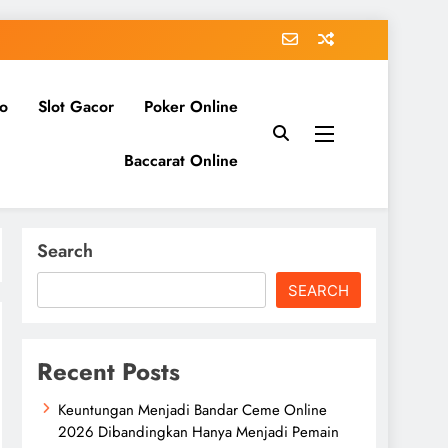
no
Slot Gacor
Poker Online
Baccarat Online
Search
SEARCH
Recent Posts
Keuntungan Menjadi Bandar Ceme Online
2026 Dibandingkan Hanya Menjadi Pemain