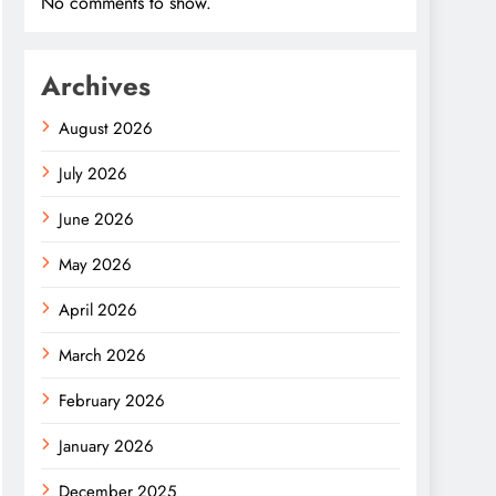
No comments to show.
Archives
August 2026
July 2026
June 2026
May 2026
April 2026
March 2026
February 2026
January 2026
December 2025