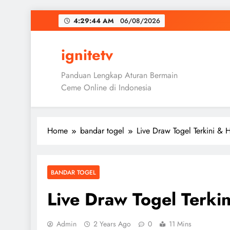
Skip
4:29:45 AM
06/08/2026
to
content
ignitetv
Panduan Lengkap Aturan Bermain
Ceme Online di Indonesia
Home
bandar togel
Live Draw Togel Terkini & H
BANDAR TOGEL
Live Draw Togel Terkin
Admin
2 Years Ago
0
11 Mins