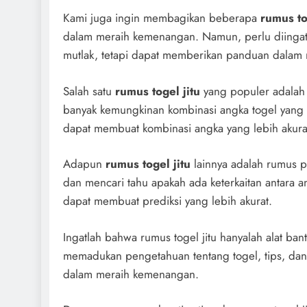
Kami juga ingin membagikan beberapa
rumus to
dalam meraih kemenangan. Namun, perlu diinga
mutlak, tetapi dapat memberikan panduan dalam 
Salah satu
rumus togel jitu
yang populer adalah
banyak kemungkinan kombinasi angka togel yang
dapat membuat kombinasi angka yang lebih akura
Adapun
rumus togel jitu
lainnya adalah rumus p
dan mencari tahu apakah ada keterkaitan antara 
dapat membuat prediksi yang lebih akurat.
Ingatlah bahwa rumus togel jitu hanyalah alat 
memadukan pengetahuan tentang togel, tips, dan
dalam meraih kemenangan.