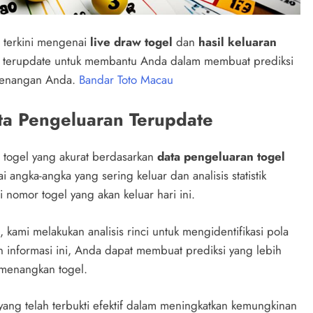
 terkini mengenai
live draw togel
dan
hasil keluaran
a terupdate untuk membantu Anda dalam membuat prediksi
emenangan Anda.
Bandar Toto Macau
ta Pengeluaran Terupdate
 togel yang akurat berdasarkan
data pengeluaran togel
angka-angka yang sering keluar dan analisis statistik
omor togel yang akan keluar hari ini.
, kami melakukan analisis rinci untuk mengidentifikasi pola
informasi ini, Anda dapat membuat prediksi yang lebih
menangkan togel.
yang telah terbukti efektif dalam meningkatkan kemungkinan