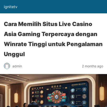
ignitetv
Cara Memilih Situs Live Casino
Asia Gaming Terpercaya dengan
Winrate Tinggi untuk Pengalaman
Unggul
admin
2 months ago