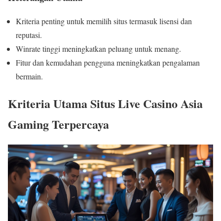
Kriteria penting untuk memilih situs termasuk lisensi dan
reputasi.
Winrate tinggi meningkatkan peluang untuk menang.
Fitur dan kemudahan pengguna meningkatkan pengalaman
bermain.
Kriteria Utama Situs Live Casino Asia
Gaming Terpercaya