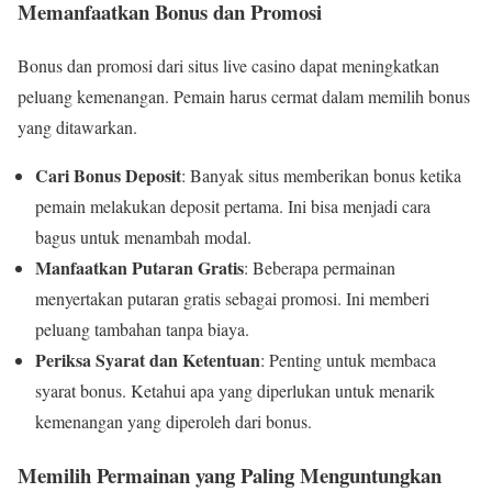
Memanfaatkan Bonus dan Promosi
Bonus dan promosi dari situs live casino dapat meningkatkan
peluang kemenangan. Pemain harus cermat dalam memilih bonus
yang ditawarkan.
Cari Bonus Deposit
: Banyak situs memberikan bonus ketika
pemain melakukan deposit pertama. Ini bisa menjadi cara
bagus untuk menambah modal.
Manfaatkan Putaran Gratis
: Beberapa permainan
menyertakan putaran gratis sebagai promosi. Ini memberi
peluang tambahan tanpa biaya.
Periksa Syarat dan Ketentuan
: Penting untuk membaca
syarat bonus. Ketahui apa yang diperlukan untuk menarik
kemenangan yang diperoleh dari bonus.
Memilih Permainan yang Paling Menguntungkan