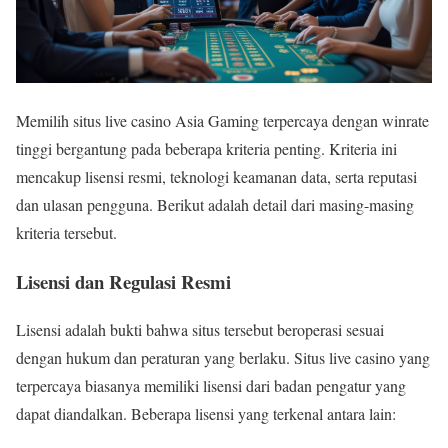
Memilih situs live casino Asia Gaming terpercaya dengan winrate
tinggi bergantung pada beberapa kriteria penting. Kriteria ini
mencakup lisensi resmi, teknologi keamanan data, serta reputasi
dan ulasan pengguna. Berikut adalah detail dari masing-masing
kriteria tersebut.
Lisensi dan Regulasi Resmi
Lisensi adalah bukti bahwa situs tersebut beroperasi sesuai
dengan hukum dan peraturan yang berlaku. Situs live casino yang
terpercaya biasanya memiliki lisensi dari badan pengatur yang
dapat diandalkan. Beberapa lisensi yang terkenal antara lain: