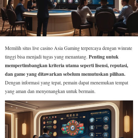
Memilih situs live casino Asia Gaming terpercaya dengan winrate
Penting untuk
tinggi bisa menjadi tugas yang menantang.
mempertimbangkan kriteria utama seperti lisensi, reputasi,
dan game yang ditawarkan sebelum memutuskan pilihan.
Dengan informasi yang tepat, pemain dapat menemukan tempat
yang aman dan menyenangkan untuk bermain.