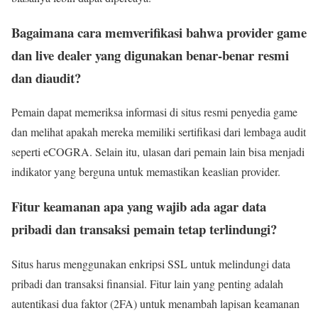
Bagaimana cara memverifikasi bahwa provider game
dan live dealer yang digunakan benar-benar resmi
dan diaudit?
Pemain dapat memeriksa informasi di situs resmi penyedia game
dan melihat apakah mereka memiliki sertifikasi dari lembaga audit
seperti eCOGRA. Selain itu, ulasan dari pemain lain bisa menjadi
indikator yang berguna untuk memastikan keaslian provider.
Fitur keamanan apa yang wajib ada agar data
pribadi dan transaksi pemain tetap terlindungi?
Situs harus menggunakan enkripsi SSL untuk melindungi data
pribadi dan transaksi finansial. Fitur lain yang penting adalah
autentikasi dua faktor (2FA) untuk menambah lapisan keamanan