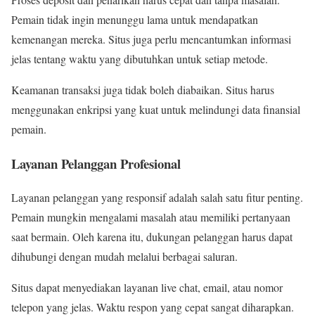
Pemain tidak ingin menunggu lama untuk mendapatkan
kemenangan mereka. Situs juga perlu mencantumkan informasi
jelas tentang waktu yang dibutuhkan untuk setiap metode.
Keamanan transaksi juga tidak boleh diabaikan. Situs harus
menggunakan enkripsi yang kuat untuk melindungi data finansial
pemain.
Layanan Pelanggan Profesional
Layanan pelanggan yang responsif adalah salah satu fitur penting.
Pemain mungkin mengalami masalah atau memiliki pertanyaan
saat bermain. Oleh karena itu, dukungan pelanggan harus dapat
dihubungi dengan mudah melalui berbagai saluran.
Situs dapat menyediakan layanan live chat, email, atau nomor
telepon yang jelas. Waktu respon yang cepat sangat diharapkan.