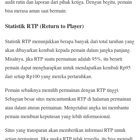
audit rutin dan laporan dari pihak ketiga. Dengan begitu, pemain
bisa merasa aman saat bermain.
Statistik RTP (Return to Player)
Statistik RTP menunjukkan berapa banyak dari total taruhan yang
akan dibayarkan kembali kepada pemain dalam jangka panjang.
Misalnya, jika RTP suatu permainan adalah 95%, itu berarti
pemain dapat mengharapkan untuk mendapatkan kembali Rp95
dari setiap Rp100 yang mereka pertaruhkan.
Pemain sebaiknya memilih permainan dengan RTP tinggi.
Sebagian besar situs mencantumkan RTP di halaman permainan
atau dalam aturan permainan. Mengetahui angka ini membantu
pemain membuat keputusan yang lebih informasional.
Situs yang transparan akan memberikan informasi RTP untuk
setiap permainan. Jika angka RTP tidak tersedia, itu bisa menjadi