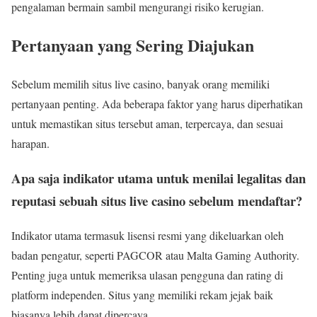
pengalaman bermain sambil mengurangi risiko kerugian.
Pertanyaan yang Sering Diajukan
Sebelum memilih situs live casino, banyak orang memiliki
pertanyaan penting. Ada beberapa faktor yang harus diperhatikan
untuk memastikan situs tersebut aman, terpercaya, dan sesuai
harapan.
Apa saja indikator utama untuk menilai legalitas dan
reputasi sebuah situs live casino sebelum mendaftar?
Indikator utama termasuk lisensi resmi yang dikeluarkan oleh
badan pengatur, seperti PAGCOR atau Malta Gaming Authority.
Penting juga untuk memeriksa ulasan pengguna dan rating di
platform independen. Situs yang memiliki rekam jejak baik
biasanya lebih dapat dipercaya.