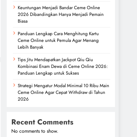
Keuntungan Menjadi Bandar Ceme Online
2026 Dibandingkan Hanya Menjadi Pemain
Biasa
Panduan Lengkap Cara Menghitung Kartu
Ceme Online untuk Pemula Agar Menang
Lebih Banyak
Tips Jitu Mendapatkan Jackpot Qiu Qiu
Kombinasi Enam Dewa di Ceme Online 2026:
Panduan Lengkap untuk Sukses
Strategi Mengatur Modal Minimal 10 Ribu Main
Ceme Online Agar Cepat Withdraw di Tahun
2026
Recent Comments
No comments to show.