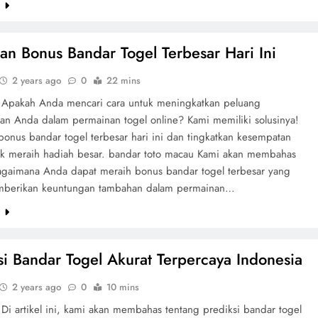
e
an Bonus Bandar Togel Terbesar Hari Ini
2 years ago
0
22 mins
– Apakah Anda mencari cara untuk meningkatkan peluang
n Anda dalam permainan togel online? Kami memiliki solusinya!
bonus bandar togel terbesar hari ini dan tingkatkan kesempatan
k meraih hadiah besar. bandar toto macau Kami akan membahas
agaimana Anda dapat meraih bonus bandar togel terbesar yang
mberikan keuntungan tambahan dalam permainan…
e
si Bandar Togel Akurat Terpercaya Indonesia
2 years ago
0
10 mins
 Di artikel ini, kami akan membahas tentang prediksi bandar togel