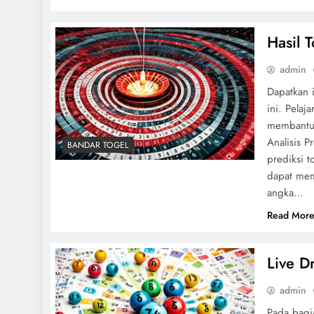
Hasil 
admin
Dapatkan 
ini. Pelaj
membantu
Analisis 
BANDAR TOGEL
prediksi t
dapat mem
angka…
Read Mor
Live D
admin
Pada bagi