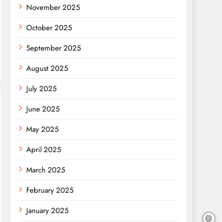
November 2025
October 2025
September 2025
August 2025
July 2025
June 2025
May 2025
April 2025
March 2025
February 2025
January 2025