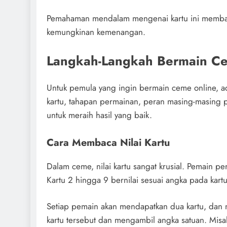
Pemahaman mendalam mengenai kartu ini memban
kemungkinan kemenangan.
Langkah-Langkah Bermain Ce
Untuk pemula yang ingin bermain ceme online, ad
kartu, tahapan permainan, peran masing-masing
untuk meraih hasil yang baik.
Cara Membaca Nilai Kartu
Dalam ceme, nilai kartu sangat krusial. Pemain pe
Kartu 2 hingga 9 bernilai sesuai angka pada kartu
Setiap pemain akan mendapatkan dua kartu, dan n
kartu tersebut dan mengambil angka satuan. Misal