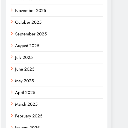
November 2025
October 2025
September 2025
August 2025
July 2025
June 2025
May 2025
April 2025
March 2025
February 2025
January 2025