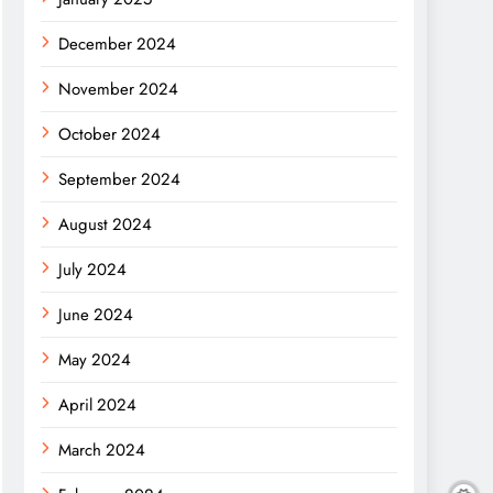
December 2024
November 2024
October 2024
September 2024
August 2024
July 2024
June 2024
May 2024
April 2024
March 2024