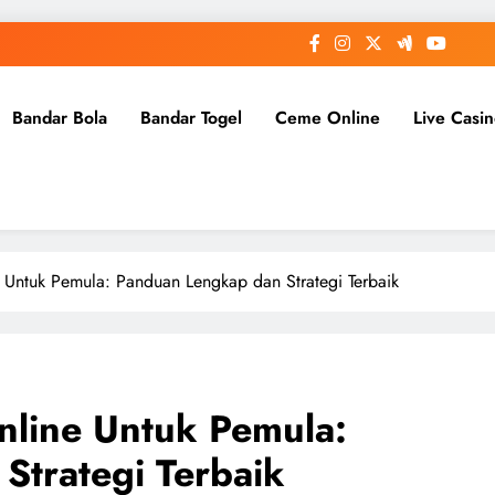
Bandar Bola
Bandar Togel
Ceme Online
Live Casi
Untuk Pemula: Panduan Lengkap dan Strategi Terbaik
line Untuk Pemula:
Strategi Terbaik