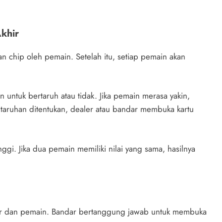
khir
 chip oleh pemain. Setelah itu, setiap pemain akan
 untuk bertaruh atau tidak. Jika pemain merasa yakin,
aruhan ditentukan, dealer atau bandar membuka kartu
nggi. Jika dua pemain memiliki nilai yang sama, hasilnya
ar dan pemain. Bandar bertanggung jawab untuk membuka