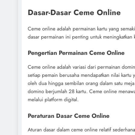
Dasar-Dasar Ceme Online
Ceme online adalah permainan kartu yang semak
dasar permainan ini penting untuk meningkatkan
Pengertian Permainan Ceme Online
Ceme online adalah variasi dari permainan domi
setiap pemain berusaha mendapatkan nilai kartu 
oleh dua hingga sembilan orang dalam satu meja.
domino berjumlah 28 kartu. Ceme online menawa
melalui platform digital.
Peraturan Dasar Ceme Online
Aturan dasar dalam ceme online relatif sederhana