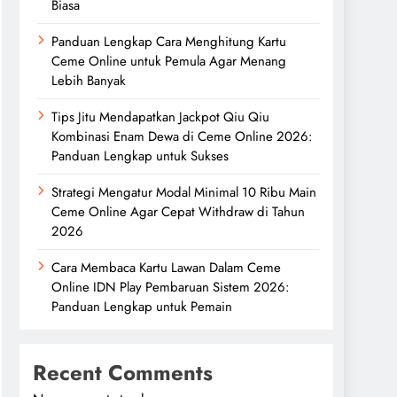
Biasa
Panduan Lengkap Cara Menghitung Kartu
Ceme Online untuk Pemula Agar Menang
Lebih Banyak
Tips Jitu Mendapatkan Jackpot Qiu Qiu
Kombinasi Enam Dewa di Ceme Online 2026:
Panduan Lengkap untuk Sukses
Strategi Mengatur Modal Minimal 10 Ribu Main
Ceme Online Agar Cepat Withdraw di Tahun
2026
Cara Membaca Kartu Lawan Dalam Ceme
Online IDN Play Pembaruan Sistem 2026:
Panduan Lengkap untuk Pemain
Recent Comments