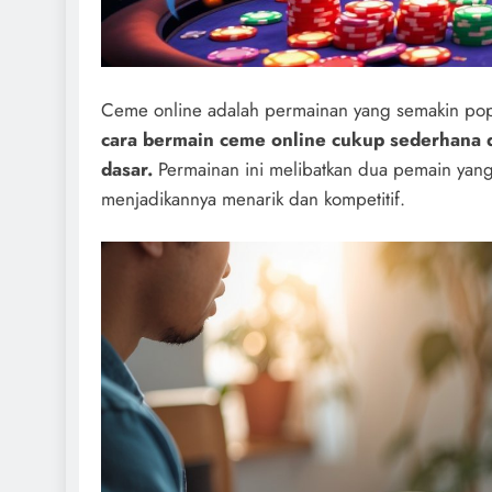
Ceme online adalah permainan yang semakin pop
cara bermain ceme online cukup sederhana 
dasar.
Permainan ini melibatkan dua pemain yang
menjadikannya menarik dan kompetitif.