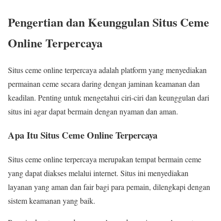
Pengertian dan Keunggulan Situs Ceme
Online Terpercaya
Situs ceme online terpercaya adalah platform yang menyediakan
permainan ceme secara daring dengan jaminan keamanan dan
keadilan. Penting untuk mengetahui ciri-ciri dan keunggulan dari
situs ini agar dapat bermain dengan nyaman dan aman.
Apa Itu Situs Ceme Online Terpercaya
Situs ceme online terpercaya merupakan tempat bermain ceme
yang dapat diakses melalui internet. Situs ini menyediakan
layanan yang aman dan fair bagi para pemain, dilengkapi dengan
sistem keamanan yang baik.