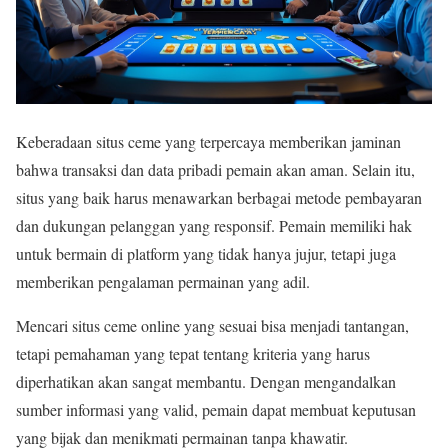
Keberadaan situs ceme yang terpercaya memberikan jaminan
bahwa transaksi dan data pribadi pemain akan aman. Selain itu,
situs yang baik harus menawarkan berbagai metode pembayaran
dan dukungan pelanggan yang responsif. Pemain memiliki hak
untuk bermain di platform yang tidak hanya jujur, tetapi juga
memberikan pengalaman permainan yang adil.
Mencari situs ceme online yang sesuai bisa menjadi tantangan,
tetapi pemahaman yang tepat tentang kriteria yang harus
diperhatikan akan sangat membantu. Dengan mengandalkan
sumber informasi yang valid, pemain dapat membuat keputusan
yang bijak dan menikmati permainan tanpa khawatir.