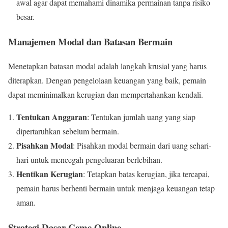
awal agar dapat memahami dinamika permainan tanpa risiko
besar.
Manajemen Modal dan Batasan Bermain
Menetapkan batasan modal adalah langkah krusial yang harus
diterapkan. Dengan pengelolaan keuangan yang baik, pemain
dapat meminimalkan kerugian dan mempertahankan kendali.
Tentukan Anggaran
: Tentukan jumlah uang yang siap
dipertaruhkan sebelum bermain.
Pisahkan Modal
: Pisahkan modal bermain dari uang sehari-
hari untuk mencegah pengeluaran berlebihan.
Hentikan Kerugian
: Tetapkan batas kerugian, jika tercapai,
pemain harus berhenti bermain untuk menjaga keuangan tetap
aman.
Strategi Dasar Ceme Online