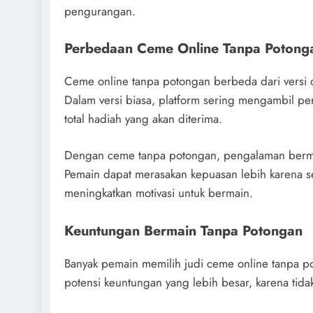
pengurangan.
Perbedaan Ceme Online Tanpa Potonga
Ceme online tanpa potongan berbeda dari versi 
Dalam versi biasa, platform sering mengambil 
total hadiah yang akan diterima.
Dengan ceme tanpa potongan, pengalaman berma
Pemain dapat merasakan kepuasan lebih karena s
meningkatkan motivasi untuk bermain.
Keuntungan Bermain Tanpa Potongan
Banyak pemain memilih judi ceme online tanpa p
potensi keuntungan yang lebih besar, karena tida