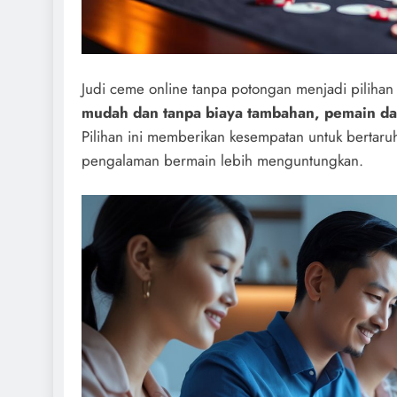
Judi ceme online tanpa potongan menjadi pilihan
mudah dan tanpa biaya tambahan, pemain da
Pilihan ini memberikan kesempatan untuk bertar
pengalaman bermain lebih menguntungkan.