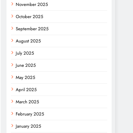
November 2025
October 2025
September 2025
August 2025
July 2025
June 2025
May 2025
April 2025
March 2025
February 2025
January 2025