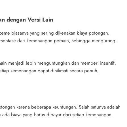
n dengan Versi Lain
ceme biasanya yang sering dikenakan biaya potongan.
persentase dari kemenangan pemain, sehingga mengurangi
in menjadi lebih menguntungkan dan memberi insentif.
etiap kemenangan dapat dinikmati secara penuh,
otongan karena beberapa keuntungan. Salah satunya adalah
k ada biaya yang harus dibayar dari setiap kemenangan.