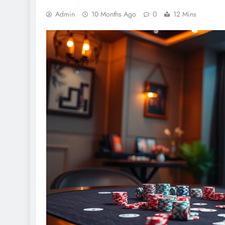
Admin
10 Months Ago
0
12 Mins