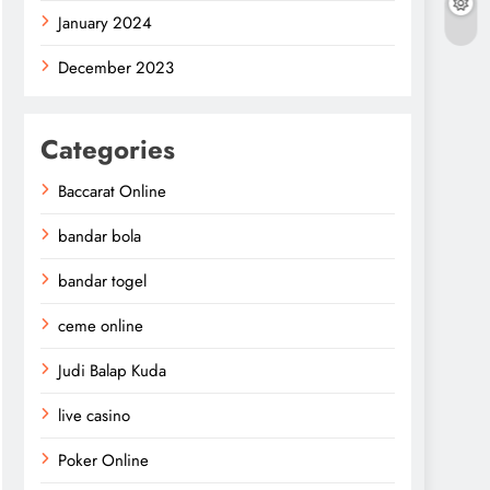
January 2024
December 2023
Categories
Baccarat Online
bandar bola
bandar togel
ceme online
Judi Balap Kuda
live casino
Poker Online