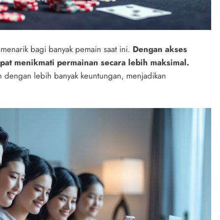
 menarik bagi banyak pemain saat ini.
Dengan akses
pat menikmati permainan secara lebih maksimal.
uh dengan lebih banyak keuntungan, menjadikan