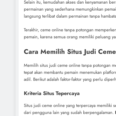
Selain itu, kemudahan akses dan kenyamanan berm
permainan yang sederhana memungkinkan pemai
langsung terlibat dalam permainan tanpa hambat
Terakhir, ceme online tanpa potongan memperkena
pemain, karena semua orang memiliki peluang y
Cara Memilih Situs Judi Cem
Memilih situs judi ceme online tanpa potongan 
tepat akan membantu pemain menemukan platfo
adil. Berikut adalah faktor-faktor yang perlu diperh
Kriteria Situs Tepercaya
Situs judi ceme online yang terpercaya memiliki 
dari pengguna lain yang sudah berpengalaman.