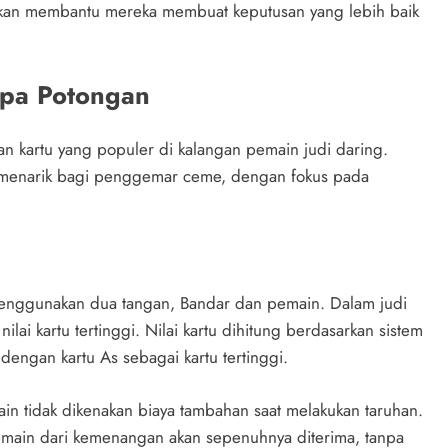
 akan membantu mereka membuat keputusan yang lebih baik
npa Potongan
n kartu yang populer di kalangan pemain judi daring.
 menarik bagi penggemar ceme, dengan fokus pada
enggunakan dua tangan, Bandar dan pemain. Dalam judi
lai kartu tertinggi. Nilai kartu dihitung berdasarkan sistem
engan kartu As sebagai kartu tertinggi.
n tidak dikenakan biaya tambahan saat melakukan taruhan.
pemain dari kemenangan akan sepenuhnya diterima, tanpa