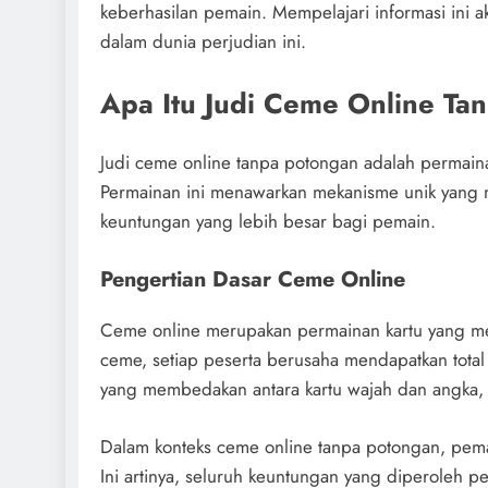
keberhasilan pemain. Mempelajari informasi ini
dalam dunia perjudian ini.
Apa Itu Judi Ceme Online Ta
Judi ceme online tanpa potongan adalah permaina
Permainan ini menawarkan mekanisme unik yang
keuntungan yang lebih besar bagi pemain.
Pengertian Dasar Ceme Online
Ceme online merupakan permainan kartu yang m
ceme, setiap peserta berusaha mendapatkan total ni
yang membedakan antara kartu wajah dan angka, d
Dalam konteks ceme online tanpa potongan, pemai
Ini artinya, seluruh keuntungan yang diperoleh 