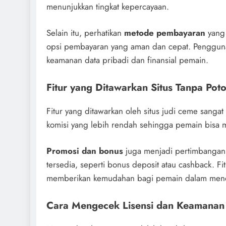
menunjukkan tingkat kepercayaan.
Selain itu, perhatikan
metode pembayaran
yang 
opsi pembayaran yang aman dan cepat. Penggunaa
keamanan data pribadi dan finansial pemain.
Fitur yang Ditawarkan Situs Tanpa Pot
Fitur yang ditawarkan oleh situs judi ceme sang
komisi yang lebih rendah sehingga pemain bisa 
Promosi dan bonus
juga menjadi pertimbangan 
tersedia, seperti bonus deposit atau cashback. F
memberikan kemudahan bagi pemain dalam menda
Cara Mengecek Lisensi dan Keamanan