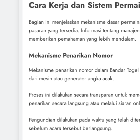
Cara Kerja dan Sistem Perma
Bagian ini menjelaskan mekanisme dasar permaina
pasaran yang tersedia. Informasi tentang manaje
memberikan pemahaman yang lebih mendalam.
Mekanisme Penarikan Nomor
Mekanisme penarikan nomor dalam Bandar Togel s
dari mesin atau generator angka acak.
Proses ini dilakukan secara transparan untuk mem
penarikan secara langsung atau melalui siaran onl
Pengundian dilakukan pada waktu yang telah dite
sebelum acara tersebut berlangsung.