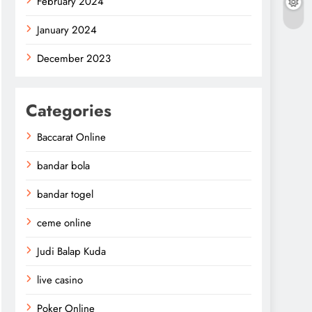
February 2024
January 2024
December 2023
Categories
Baccarat Online
bandar bola
bandar togel
ceme online
Judi Balap Kuda
live casino
Poker Online