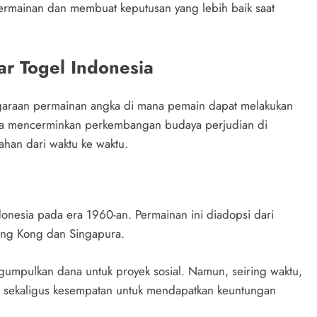
ermainan dan membuat keputusan yang lebih baik saat
ar Togel Indonesia
garaan permainan angka di mana pemain dapat melakukan
nya mencerminkan perkembangan budaya perjudian di
han dari waktu ke waktu.
ndonesia pada era 1960-an. Permainan ini diadopsi dari
Hong Kong dan Singapura.
gumpulkan dana untuk proyek sosial. Namun, seiring waktu,
n sekaligus kesempatan untuk mendapatkan keuntungan