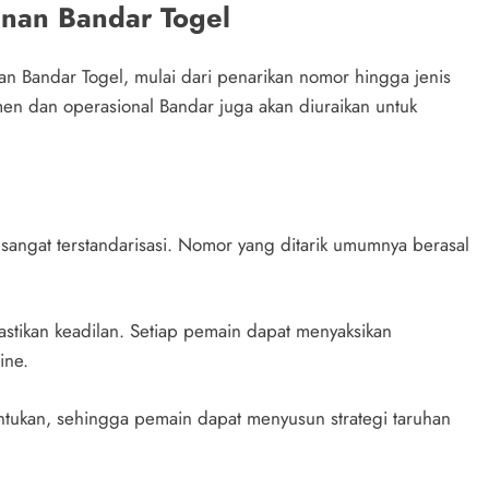
inan Bandar Togel
n Bandar Togel, mulai dari penarikan nomor hingga jenis
men dan operasional Bandar juga akan diuraikan untuk
angat terstandarisasi. Nomor yang ditarik umumnya berasal
astikan keadilan. Setiap pemain dapat menyaksikan
ine.
ntukan, sehingga pemain dapat menyusun strategi taruhan