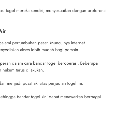
si togel mereka sendiri, menyesuaikan dengan preferensi
Air
galami pertumbuhan pesat. Munculnya internet
nyediakan akses lebih mudah bagi pemain.
rperan dalam cara bandar togel beroperasi. Beberapa
 hukum terus dilakukan.
an menjadi pusat aktivitas perjudian togel ini.
sehingga bandar togel kini dapat menawarkan berbagai