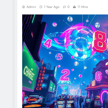
Admin
1 Year Ago
0
11 Mins