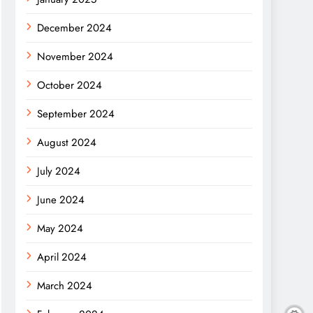
December 2024
November 2024
October 2024
September 2024
August 2024
July 2024
June 2024
May 2024
April 2024
March 2024