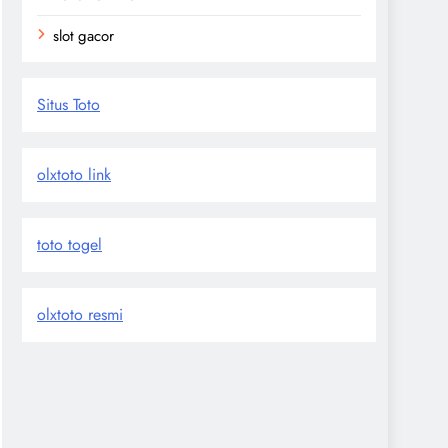
slot gacor
Situs Toto
olxtoto link
toto togel
olxtoto resmi