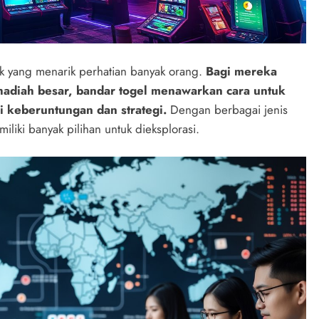
ik yang menarik perhatian banyak orang.
Bagi mereka
adiah besar, bandar togel menawarkan cara untuk
i keberuntungan dan strategi.
Dengan berbagai jenis
iki banyak pilihan untuk dieksplorasi.