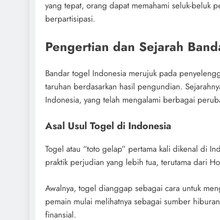
yang tepat, orang dapat memahami seluk-beluk p
berpartisipasi.
Pengertian dan Sejarah Band
Bandar togel Indonesia merujuk pada penyeleng
taruhan berdasarkan hasil pengundian. Sejarah
Indonesia, yang telah mengalami berbagai peruba
Asal Usul Togel di Indonesia
Togel atau “toto gelap” pertama kali dikenal di I
praktik perjudian yang lebih tua, terutama dari 
Awalnya, togel dianggap sebagai cara untuk men
pemain mulai melihatnya sebagai sumber hibura
finansial.