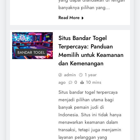
banyaknya pilihan yang…
Read More
Situs Bandar Togel
Terpercaya: Panduan
BANDAR TOGEL
Memilih untuk Keamanan
dan Kemenangan
admin
1 year
ago
0
10 mins
Situs bandar togel terpercaya
menjadi pilihan utama bagi
banyak pemain judi di
Indonesia. Situs ini tidak hanya
menawarkan keamanan dalam
transaksi, tetapi juga menjamin
layanan pelanggan yang