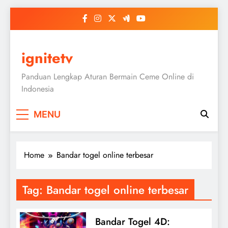
Skip
to
content
ignitetv
Panduan Lengkap Aturan Bermain Ceme Online di
Indonesia
MENU
Home
Bandar togel online terbesar
Tag:
Bandar togel online terbesar
Bandar Togel 4D: