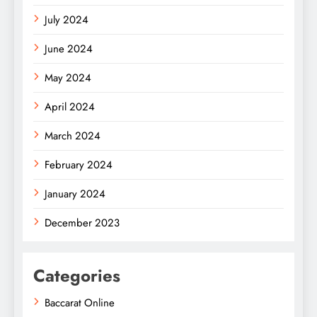
July 2024
June 2024
May 2024
April 2024
March 2024
February 2024
January 2024
December 2023
Categories
Baccarat Online