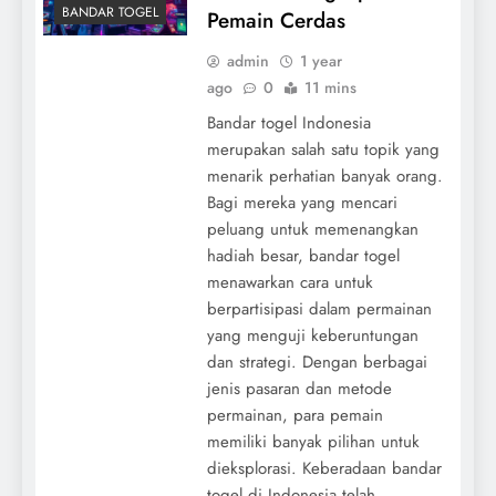
BANDAR TOGEL
Pemain Cerdas
admin
1 year
ago
0
11 mins
Bandar togel Indonesia
merupakan salah satu topik yang
menarik perhatian banyak orang.
Bagi mereka yang mencari
peluang untuk memenangkan
hadiah besar, bandar togel
menawarkan cara untuk
berpartisipasi dalam permainan
yang menguji keberuntungan
dan strategi. Dengan berbagai
jenis pasaran dan metode
permainan, para pemain
memiliki banyak pilihan untuk
dieksplorasi. Keberadaan bandar
togel di Indonesia telah