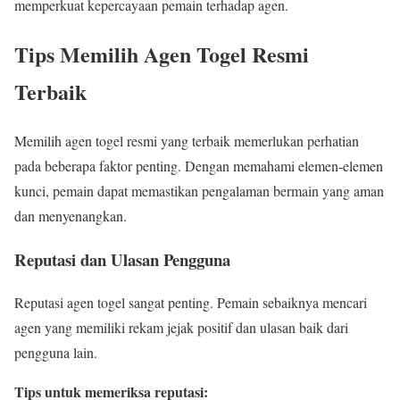
memperkuat kepercayaan pemain terhadap agen.
Tips Memilih Agen Togel Resmi
Terbaik
Memilih agen togel resmi yang terbaik memerlukan perhatian
pada beberapa faktor penting. Dengan memahami elemen-elemen
kunci, pemain dapat memastikan pengalaman bermain yang aman
dan menyenangkan.
Reputasi dan Ulasan Pengguna
Reputasi agen togel sangat penting. Pemain sebaiknya mencari
agen yang memiliki rekam jejak positif dan ulasan baik dari
pengguna lain.
Tips untuk memeriksa reputasi: