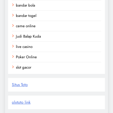
bandar bola
bandar togel
ceme online
Judi Balap Kuda
live casino
Poker Online
slot gacor
Situs Toto
olxtoto link