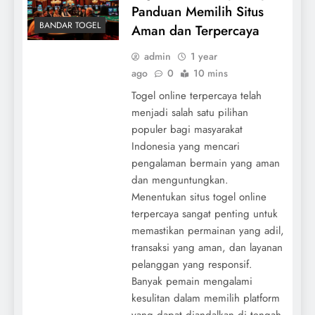
Panduan Memilih Situs
BANDAR TOGEL
Aman dan Terpercaya
admin
1 year
ago
0
10 mins
Togel online terpercaya telah
menjadi salah satu pilihan
populer bagi masyarakat
Indonesia yang mencari
pengalaman bermain yang aman
dan menguntungkan.
Menentukan situs togel online
terpercaya sangat penting untuk
memastikan permainan yang adil,
transaksi yang aman, dan layanan
pelanggan yang responsif.
Banyak pemain mengalami
kesulitan dalam memilih platform
yang dapat diandalkan di tengah