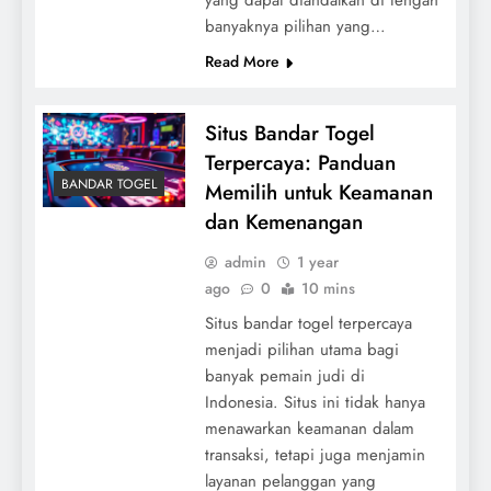
banyaknya pilihan yang…
Read More
Situs Bandar Togel
Terpercaya: Panduan
BANDAR TOGEL
Memilih untuk Keamanan
dan Kemenangan
admin
1 year
ago
0
10 mins
Situs bandar togel terpercaya
menjadi pilihan utama bagi
banyak pemain judi di
Indonesia. Situs ini tidak hanya
menawarkan keamanan dalam
transaksi, tetapi juga menjamin
layanan pelanggan yang