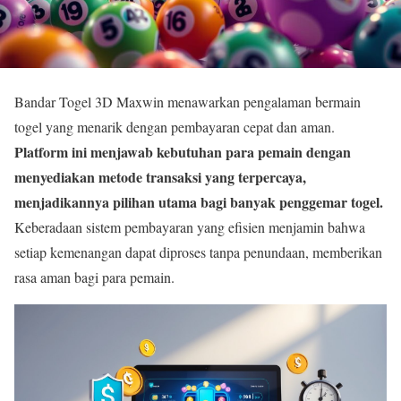
Bandar Togel 3D Maxwin menawarkan pengalaman bermain
togel yang menarik dengan pembayaran cepat dan aman.
Platform ini menjawab kebutuhan para pemain dengan
menyediakan metode transaksi yang terpercaya,
menjadikannya pilihan utama bagi banyak penggemar togel.
Keberadaan sistem pembayaran yang efisien menjamin bahwa
setiap kemenangan dapat diproses tanpa penundaan, memberikan
rasa aman bagi para pemain.