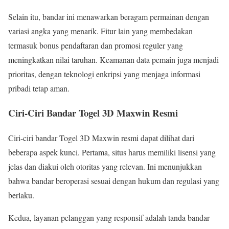
Selain itu, bandar ini menawarkan beragam permainan dengan
variasi angka yang menarik. Fitur lain yang membedakan
termasuk bonus pendaftaran dan promosi reguler yang
meningkatkan nilai taruhan. Keamanan data pemain juga menjadi
prioritas, dengan teknologi enkripsi yang menjaga informasi
pribadi tetap aman.
Ciri-Ciri Bandar Togel 3D Maxwin Resmi
Ciri-ciri bandar Togel 3D Maxwin resmi dapat dilihat dari
beberapa aspek kunci. Pertama, situs harus memiliki lisensi yang
jelas dan diakui oleh otoritas yang relevan. Ini menunjukkan
bahwa bandar beroperasi sesuai dengan hukum dan regulasi yang
berlaku.
Kedua, layanan pelanggan yang responsif adalah tanda bandar