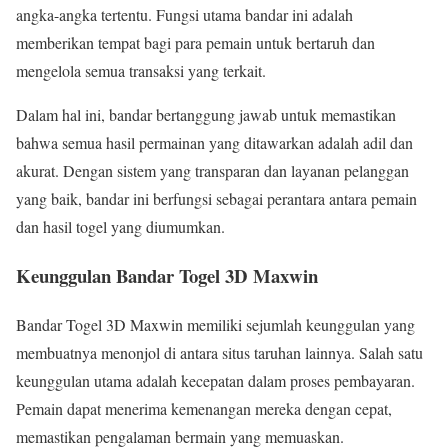
angka-angka tertentu. Fungsi utama bandar ini adalah
memberikan tempat bagi para pemain untuk bertaruh dan
mengelola semua transaksi yang terkait.
Dalam hal ini, bandar bertanggung jawab untuk memastikan
bahwa semua hasil permainan yang ditawarkan adalah adil dan
akurat. Dengan sistem yang transparan dan layanan pelanggan
yang baik, bandar ini berfungsi sebagai perantara antara pemain
dan hasil togel yang diumumkan.
Keunggulan Bandar Togel 3D Maxwin
Bandar Togel 3D Maxwin memiliki sejumlah keunggulan yang
membuatnya menonjol di antara situs taruhan lainnya. Salah satu
keunggulan utama adalah kecepatan dalam proses pembayaran.
Pemain dapat menerima kemenangan mereka dengan cepat,
memastikan pengalaman bermain yang memuaskan.