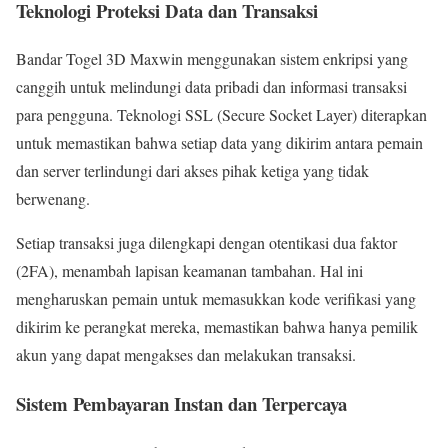
Teknologi Proteksi Data dan Transaksi
Bandar Togel 3D Maxwin menggunakan sistem enkripsi yang
canggih untuk melindungi data pribadi dan informasi transaksi
para pengguna. Teknologi SSL (Secure Socket Layer) diterapkan
untuk memastikan bahwa setiap data yang dikirim antara pemain
dan server terlindungi dari akses pihak ketiga yang tidak
berwenang.
Setiap transaksi juga dilengkapi dengan otentikasi dua faktor
(2FA), menambah lapisan keamanan tambahan. Hal ini
mengharuskan pemain untuk memasukkan kode verifikasi yang
dikirim ke perangkat mereka, memastikan bahwa hanya pemilik
akun yang dapat mengakses dan melakukan transaksi.
Sistem Pembayaran Instan dan Terpercaya