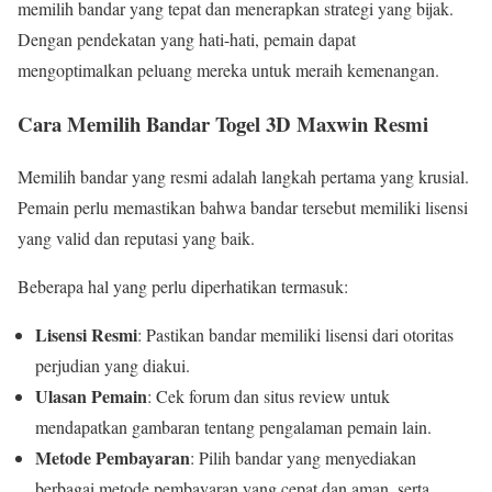
memilih bandar yang tepat dan menerapkan strategi yang bijak.
Dengan pendekatan yang hati-hati, pemain dapat
mengoptimalkan peluang mereka untuk meraih kemenangan.
Cara Memilih Bandar Togel 3D Maxwin Resmi
Memilih bandar yang resmi adalah langkah pertama yang krusial.
Pemain perlu memastikan bahwa bandar tersebut memiliki lisensi
yang valid dan reputasi yang baik.
Beberapa hal yang perlu diperhatikan termasuk:
Lisensi Resmi
: Pastikan bandar memiliki lisensi dari otoritas
perjudian yang diakui.
Ulasan Pemain
: Cek forum dan situs review untuk
mendapatkan gambaran tentang pengalaman pemain lain.
Metode Pembayaran
: Pilih bandar yang menyediakan
berbagai metode pembayaran yang cepat dan aman, serta