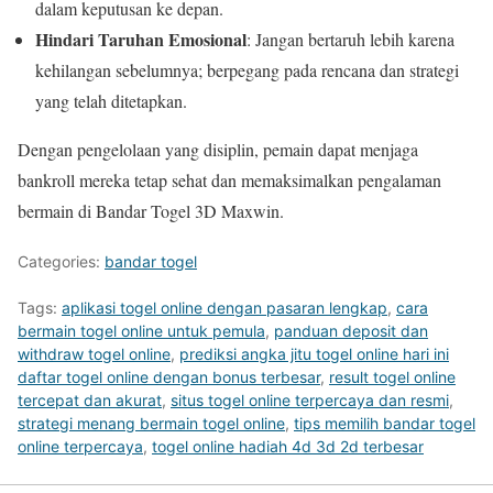
dalam keputusan ke depan.
Hindari Taruhan Emosional
: Jangan bertaruh lebih karena
kehilangan sebelumnya; berpegang pada rencana dan strategi
yang telah ditetapkan.
Dengan pengelolaan yang disiplin, pemain dapat menjaga
bankroll mereka tetap sehat dan memaksimalkan pengalaman
bermain di Bandar Togel 3D Maxwin.
Categories:
bandar togel
Tags:
aplikasi togel online dengan pasaran lengkap
,
cara
bermain togel online untuk pemula
,
panduan deposit dan
withdraw togel online
,
prediksi angka jitu togel online hari ini
daftar togel online dengan bonus terbesar
,
result togel online
tercepat dan akurat
,
situs togel online terpercaya dan resmi
,
strategi menang bermain togel online
,
tips memilih bandar togel
online terpercaya
,
togel online hadiah 4d 3d 2d terbesar