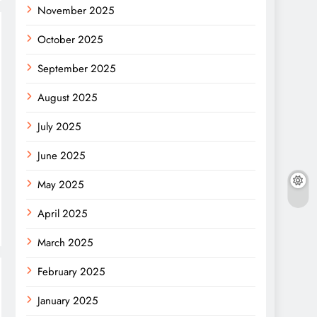
November 2025
October 2025
September 2025
August 2025
July 2025
June 2025
May 2025
April 2025
March 2025
February 2025
January 2025