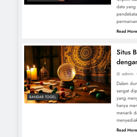
data yang
pendekata
permainan
Read Mor
Situs 
dengan
admin
Dalam dun
sangat di
BANDAR TOGEL
yang meny
hanya men
menarik da
menyediak
Read Mor