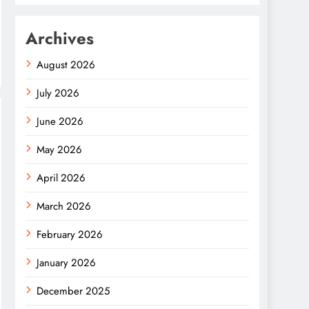
Archives
August 2026
July 2026
June 2026
May 2026
April 2026
March 2026
February 2026
January 2026
December 2025