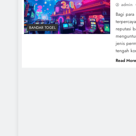
admin
Bagi para
terpercay
BANDAR TOGEL
reputasi 
menguntun
jenis per
tengah ko
Read Mor