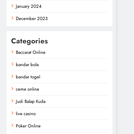
January 2024
December 2023
Categories
Baccarat Online
bandar bola
bandar togel
ceme online
Judi Balap Kuda
live casino
Poker Online