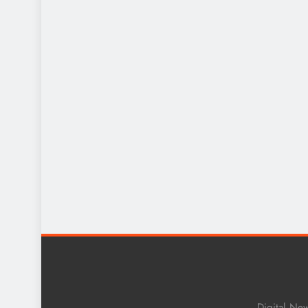
Digital Ne