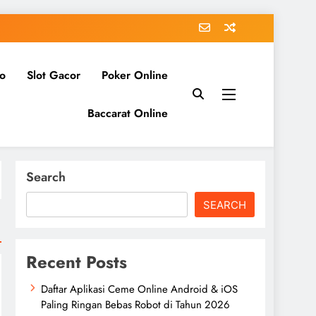
no
Slot Gacor
Poker Online
Baccarat Online
Search
SEARCH
Recent Posts
Daftar Aplikasi Ceme Online Android & iOS
Paling Ringan Bebas Robot di Tahun 2026