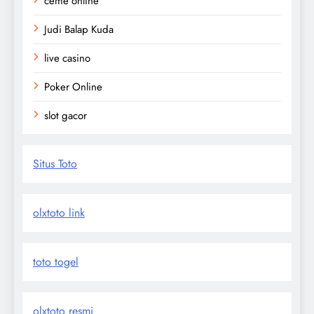
ceme online
Judi Balap Kuda
live casino
Poker Online
slot gacor
Situs Toto
olxtoto link
toto togel
olxtoto resmi