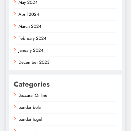
May 2024
April 2024
March 2024
February 2024
January 2024
December 2023
Categories
Baccarat Online
bandar bola
bandar togel