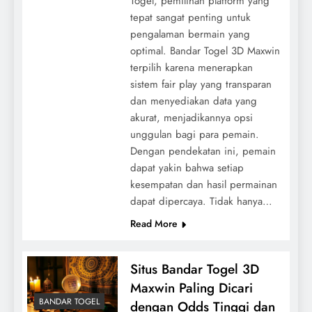
Togel, pemilihan platform yang
tepat sangat penting untuk
pengalaman bermain yang
optimal. Bandar Togel 3D Maxwin
terpilih karena menerapkan
sistem fair play yang transparan
dan menyediakan data yang
akurat, menjadikannya opsi
unggulan bagi para pemain.
Dengan pendekatan ini, pemain
dapat yakin bahwa setiap
kesempatan dan hasil permainan
dapat dipercaya. Tidak hanya…
Read More
Situs Bandar Togel 3D
Maxwin Paling Dicari
BANDAR TOGEL
dengan Odds Tinggi dan