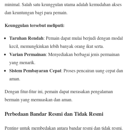
minimal. Salah satu keunggulan utama adalah kemudahan akses
dan keuntungan bagi para pemain.
Keunggulan tersebut meliputi:
Taruhan Rendah
: Pemain dapat mulai berjudi dengan modal
kecil, memungkinkan lebih banyak orang ikut serta.
Varian Permainan
: Menyediakan berbagai jenis permainan
yang menarik.
Sistem Pembayaran Cepat
: Proses pencairan uang cepat dan
aman.
Dengan fitur-fitur ini, pemain dapat merasakan pengalaman
bermain yang memuaskan dan aman.
Perbedaan Bandar Resmi dan Tidak Resmi
Penting untuk membedakan antara bandar resmi dan tidak resmi.