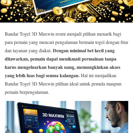
Bandar Togel 3D Maxwin resmi menjadi pilihan menarik bagi
para pemain yang mencari pengalaman bermain togel dengan fitur
Dengan minimal bet kecil yang
dan layanan yang diakui.
ditawarkan, pemain dapat menikmati permainan tanpa
harus mengeluarkan banyak uang, memungkinkan akses
yang lebih luas bagi semua kalangan.
Hal ini menjadikan
Bandar Togel 3D Maxwin pilihan ideal untuk pemula maupun
pemain berpengalaman.