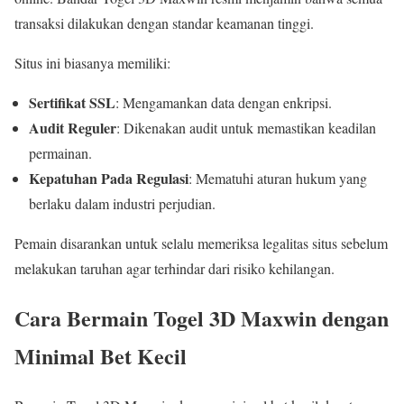
transaksi dilakukan dengan standar keamanan tinggi.
Situs ini biasanya memiliki:
Sertifikat SSL
: Mengamankan data dengan enkripsi.
Audit Reguler
: Dikenakan audit untuk memastikan keadilan
permainan.
Kepatuhan Pada Regulasi
: Mematuhi aturan hukum yang
berlaku dalam industri perjudian.
Pemain disarankan untuk selalu memeriksa legalitas situs sebelum
melakukan taruhan agar terhindar dari risiko kehilangan.
Cara Bermain Togel 3D Maxwin dengan
Minimal Bet Kecil