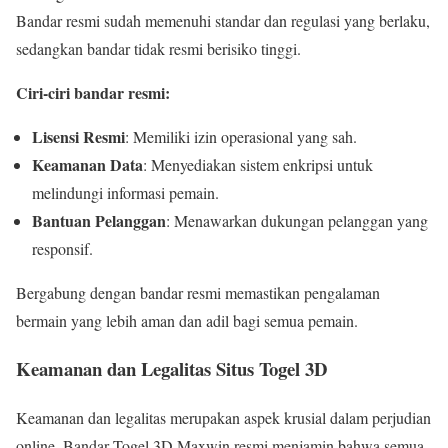
Bandar resmi sudah memenuhi standar dan regulasi yang berlaku,
sedangkan bandar tidak resmi berisiko tinggi.
Ciri-ciri bandar resmi:
Lisensi Resmi
: Memiliki izin operasional yang sah.
Keamanan Data
: Menyediakan sistem enkripsi untuk
melindungi informasi pemain.
Bantuan Pelanggan
: Menawarkan dukungan pelanggan yang
responsif.
Bergabung dengan bandar resmi memastikan pengalaman
bermain yang lebih aman dan adil bagi semua pemain.
Keamanan dan Legalitas Situs Togel 3D
Keamanan dan legalitas merupakan aspek krusial dalam perjudian
online. Bandar Togel 3D Maxwin resmi menjamin bahwa semua