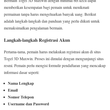
Bermain Togel 3D Maxwin dengan minimal bet kecil dapat
memberikan kesempatan bagi pemain untuk menikmati
permainan tanpa harus mengeluarkan banyak uang. Berikut
adalah langkah-langkah dan panduan yang perlu diikuti untuk
memaksimalkan pengalaman bermain.
Langkah-langkah Registrasi Akun
Pertama-tama, pemain harus melakukan registrasi akun di situs
Togel 3D Maxwin. Proses ini dimulai dengan mengunjungi situs
resmi. Pemain perlu mengisi formulir pendaftaran yang mencakup
informasi dasar seperti:
Nama Lengkap
Email
Nomor Telepon
Username dan Password