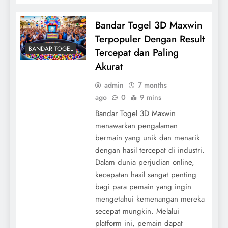
Bandar Togel 3D Maxwin
Terpopuler Dengan Result
BANDAR TOGEL
Tercepat dan Paling
Akurat
admin
7 months
ago
0
9 mins
Bandar Togel 3D Maxwin
menawarkan pengalaman
bermain yang unik dan menarik
dengan hasil tercepat di industri.
Dalam dunia perjudian online,
kecepatan hasil sangat penting
bagi para pemain yang ingin
mengetahui kemenangan mereka
secepat mungkin. Melalui
platform ini, pemain dapat