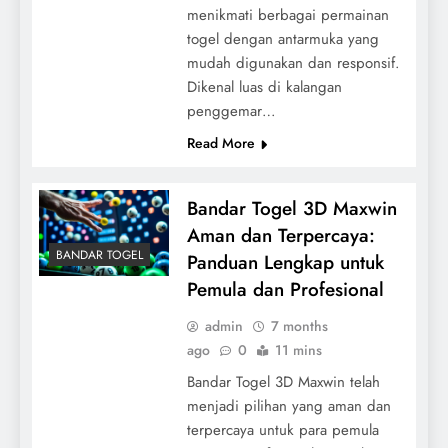
menikmati berbagai permainan
togel dengan antarmuka yang
mudah digunakan dan responsif.
Dikenal luas di kalangan
penggemar…
Read More
Bandar Togel 3D Maxwin
Aman dan Terpercaya:
BANDAR TOGEL
Panduan Lengkap untuk
Pemula dan Profesional
admin
7 months
ago
0
11 mins
Bandar Togel 3D Maxwin telah
menjadi pilihan yang aman dan
terpercaya untuk para pemula