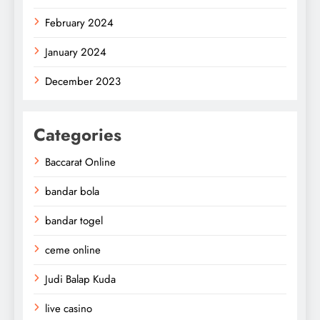
February 2024
January 2024
December 2023
Categories
Baccarat Online
bandar bola
bandar togel
ceme online
Judi Balap Kuda
live casino