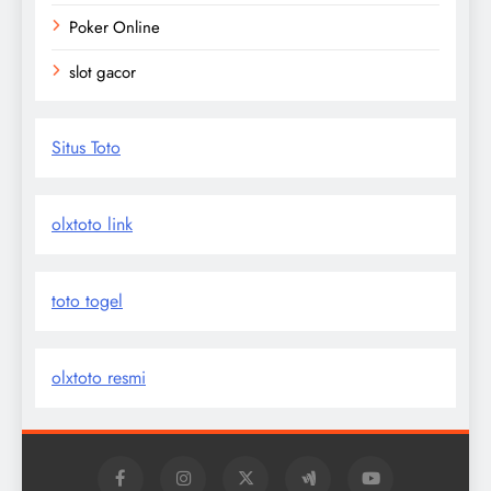
Poker Online
slot gacor
Situs Toto
olxtoto link
toto togel
olxtoto resmi