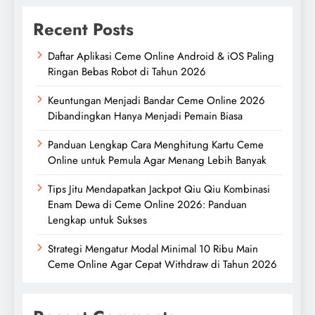
Recent Posts
Daftar Aplikasi Ceme Online Android & iOS Paling
Ringan Bebas Robot di Tahun 2026
Keuntungan Menjadi Bandar Ceme Online 2026
Dibandingkan Hanya Menjadi Pemain Biasa
Panduan Lengkap Cara Menghitung Kartu Ceme
Online untuk Pemula Agar Menang Lebih Banyak
Tips Jitu Mendapatkan Jackpot Qiu Qiu Kombinasi
Enam Dewa di Ceme Online 2026: Panduan
Lengkap untuk Sukses
Strategi Mengatur Modal Minimal 10 Ribu Main
Ceme Online Agar Cepat Withdraw di Tahun 2026