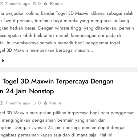
7 months ago
0
10 mins
ia perjudian online, Bandar Togel 3D Maxwin dikenal sebagai salah
han favorit pemain, terutama bagi mereka yang mengincar peluang
an hadiah besar. Dengan winrate tinggi yang ditawarkan, pemain
kesempatan lebih baik untuk meraih kemenangan daripada di
lain. Ini membuatnya semakin menarik bagi penggemar togel.
ogel 3D Maxwin memberikan berbagai macam…
e
 Togel 3D Maxwin Terpercaya Dengan
n 24 Jam Nonstop
7 months ago
0
9 mins
gel 3D Maxwin merupakan pilihan terpercaya bagi para penggemar
g menginginkan pengalaman bermain yang aman dan
gkan. Dengan layanan 24 jam nonstop, pemain dapat dengan
gakses permainan kapan saja dan di mana saja. Hal ini