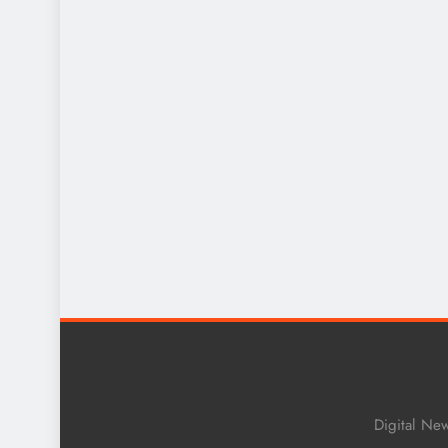
Digital Ne