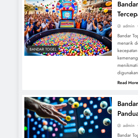
Bandar
Tercep
admin
Bandar To
menarik de
BANDAR TOGEL
kecepatan
kemenanga
menikmati
digunakan
Read Mor
Bandar
Pandua
admin
Bandar To