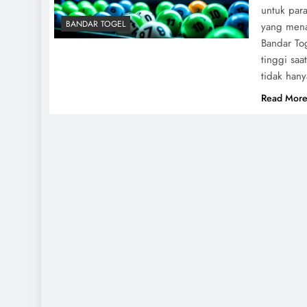
untuk par
BANDAR TOGEL
yang mena
Bandar To
tinggi sa
tidak han
Read Mor