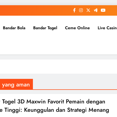
Bandar Bola
Bandar Togel
Ceme Online
Live Casi
i yang aman
 Togel 3D Maxwin Favorit Pemain dengan
e Tinggi: Keunggulan dan Strategi Menang