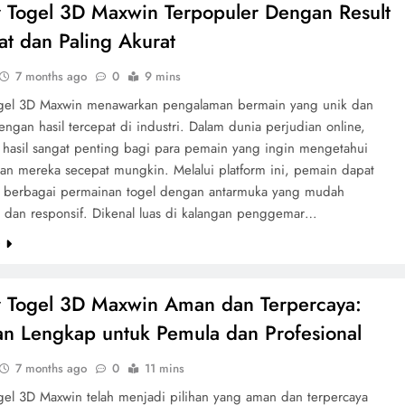
 Togel 3D Maxwin Terpopuler Dengan Result
at dan Paling Akurat
7 months ago
0
9 mins
gel 3D Maxwin menawarkan pengalaman bermain yang unik dan
ngan hasil tercepat di industri. Dalam dunia perjudian online,
 hasil sangat penting bagi para pemain yang ingin mengetahui
n mereka secepat mungkin. Melalui platform ini, pemain dapat
 berbagai permainan togel dengan antarmuka yang mudah
 dan responsif. Dikenal luas di kalangan penggemar…
e
 Togel 3D Maxwin Aman dan Terpercaya:
n Lengkap untuk Pemula dan Profesional
7 months ago
0
11 mins
gel 3D Maxwin telah menjadi pilihan yang aman dan terpercaya