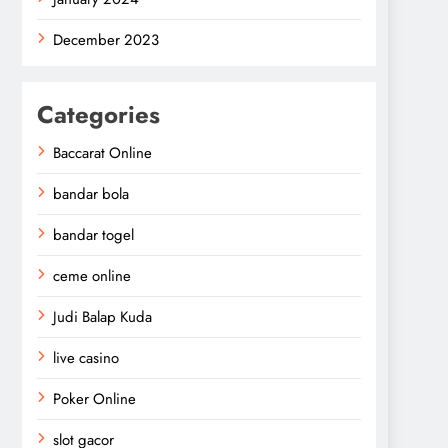
December 2023
Categories
Baccarat Online
bandar bola
bandar togel
ceme online
Judi Balap Kuda
live casino
Poker Online
slot gacor