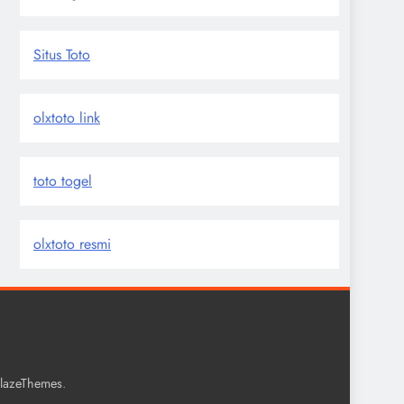
Situs Toto
olxtoto link
toto togel
olxtoto resmi
.
lazeThemes