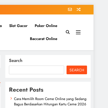
no
Slot Gacor
Poker Online
Baccarat Online
Search
SEARCH
Recent Posts
Cara Memilih Room Ceme Online yang Sedang
Bagus Berdasarkan Hitungan Kartu Ceme 2026