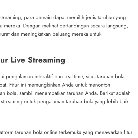
 streaming, para pemain dapat memilih jenis taruhan yang
i mereka. Dengan melihat pertandingan secara langsung,
kurat dan meningkatkan peluang mereka untuk
tur Live Streaming
pengalaman interaktif dan real-time, situs taruhan bola
tepat. Fitur ini memungkinkan Anda untuk menonton
han bola, sambil menempatkan taruhan Anda. Berikut adalah
e streaming untuk pengalaman taruhan bola yang lebih baik:
atform taruhan bola online terkemuka yang menawarkan fitur