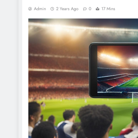
Admin
2 Years Ago
0
17 Mins