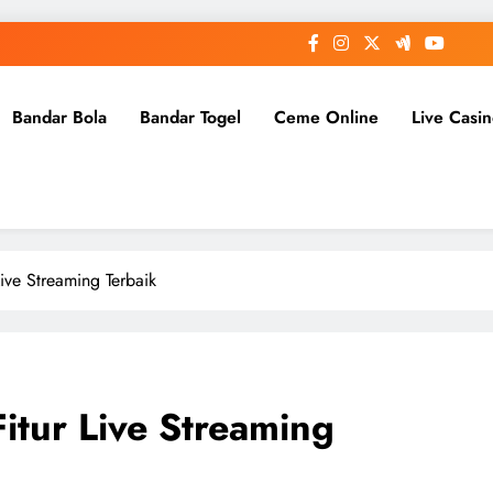
Bandar Bola
Bandar Togel
Ceme Online
Live Casi
ive Streaming Terbaik
itur Live Streaming