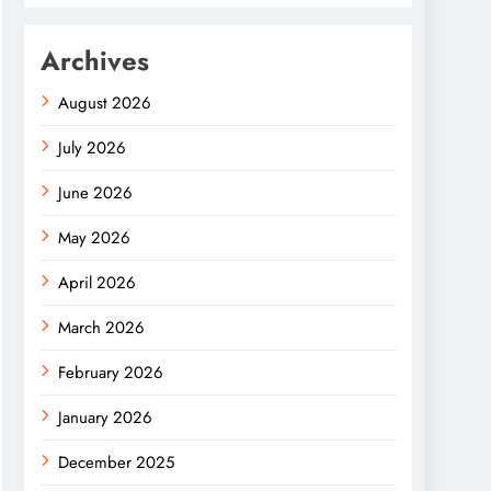
Archives
August 2026
July 2026
June 2026
May 2026
April 2026
March 2026
February 2026
January 2026
December 2025