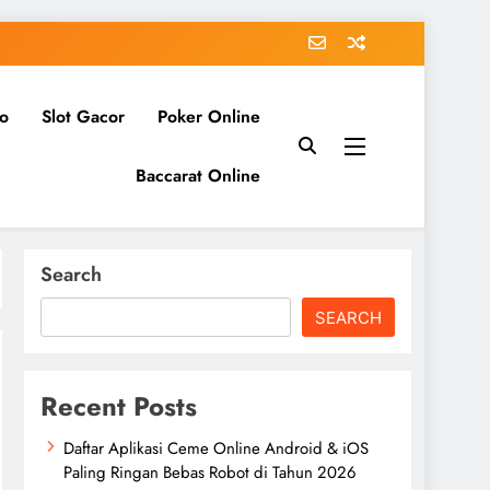
no
Slot Gacor
Poker Online
Baccarat Online
Search
SEARCH
Recent Posts
Daftar Aplikasi Ceme Online Android & iOS
Paling Ringan Bebas Robot di Tahun 2026