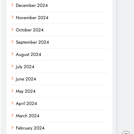
December 2024
November 2024
October 2024
September 2024
August 2024
July 2024
June 2024
May 2024
April 2024
March 2024
February 2024