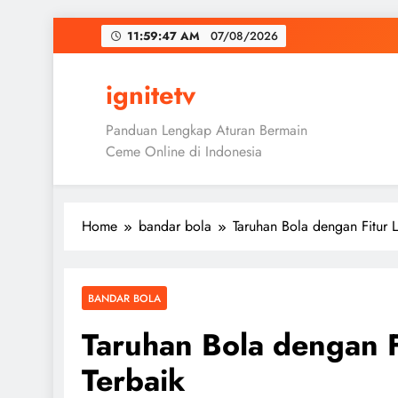
Skip
11:59:48 AM
07/08/2026
to
content
ignitetv
Panduan Lengkap Aturan Bermain
Ceme Online di Indonesia
Home
bandar bola
Taruhan Bola dengan Fitur L
BANDAR BOLA
Taruhan Bola dengan F
Terbaik