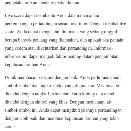
pengetahuan Anda tentang pertandingan.
Live score dapat membantu Anda dalam memantau
perkembangan pertandingan secara real-time. Dengan melihat live
score, Anda dapat mengetahui tim mana yang sedang unggul,
berapa banyak peluang yang diciptakan, dan apakah ada pemain
yang cedera atau dikeluarkan dari pertandingan. Informasi-
informasi ini dapat menjadi faktor penting dalam pengambilan
keputusan taruhan Anda.
Untuk membaca live score dengan baik, Anda perlu memahami
simbol-simbol dan angka-angka yang digunakan. Misalnya, gol
ditandai dengan angka 1, sementara kartu kuning dan merah
ditandai dengan simbol yang khas. Dengan memahami arti
simbol-simbol ini, Anda dapat mengikuti jalannya pertandingan
dengan lebih baik dan membuat keputusan taruhan yang lebih
cerdas.