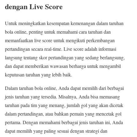
dengan Live Score
Untuk meningkatkan kesempatan kemenangan dalam taruhan
bola online, penting untuk memahami cara taruhan dan
memanfaatkan live score untuk mengikuti perkembangan
pertandingan secara real-time. Live score adalah informasi
langsung tentang skor pertandingan yang sedang berlangsung,
dan dapat memberikan wawasan berharga untuk mengambil
keputusan taruhan yang lebih baik.
Dalam taruhan bola online, Anda dapat memilih dari berbagai
jenis taruhan yang tersedia. Misalnya, Anda bisa memasang
taruhan pada tim yang menang, jumlah gol yang akan dicetak
dalam pertandingan, atau bahkan pemain yang mencetak gol
pertama. Dengan memahami berbagai jenis taruhan ini, Anda
dapat memilih yang paling sesuai dengan strategi dan