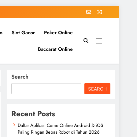
no
Slot Gacor
Poker Online
Baccarat Online
Search
SEARCH
Recent Posts
Daftar Aplikasi Ceme Online Android & iOS
Paling Ringan Bebas Robot di Tahun 2026