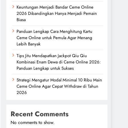
Keuntungan Menjadi Bandar Ceme Online
2026 Dibandingkan Hanya Menjadi Pemain
Biasa
Panduan Lengkap Cara Menghitung Kartu
Ceme Online untuk Pemula Agar Menang
Lebih Banyak
Tips Jitu Mendapatkan Jackpot Qiu Qiu
Kombinasi Enam Dewa di Ceme Online 2026:
Panduan Lengkap untuk Sukses
Strategi Mengatur Modal Minimal 10 Ribu Main
Ceme Online Agar Cepat Withdraw di Tahun
2026
Recent Comments
No comments to show.