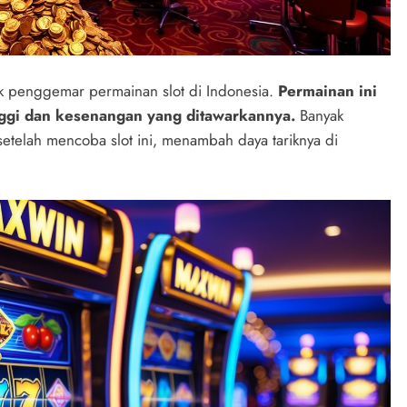
ak penggemar permainan slot di Indonesia.
Permainan ini
nggi dan kesenangan yang ditawarkannya.
Banyak
telah mencoba slot ini, menambah daya tariknya di