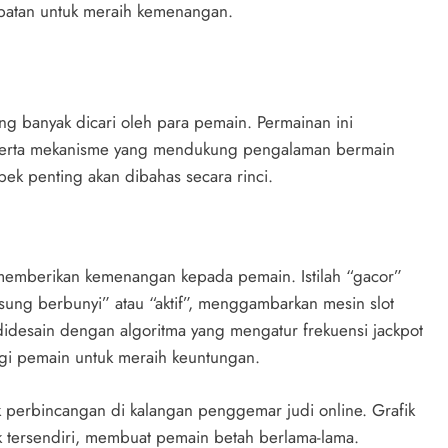
mpatan untuk meraih kemenangan.
ng banyak dicari oleh para pemain. Permainan ini
serta mekanisme yang mendukung pengalaman bermain
ek penting akan dibahas secara rinci.
 memberikan kemenangan kepada pemain. Istilah “gacor”
ngsung berbunyi” atau “aktif”, menggambarkan mesin slot
idesain dengan algoritma yang mengatur frekuensi jackpot
gi pemain untuk meraih keuntungan.
k perbincangan di kalangan penggemar judi online. Grafik
k tersendiri, membuat pemain betah berlama-lama.