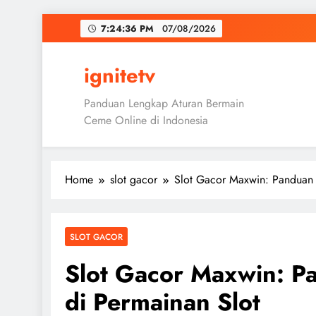
Skip
7:24:37 PM
07/08/2026
to
content
ignitetv
Panduan Lengkap Aturan Bermain
Ceme Online di Indonesia
Home
slot gacor
Slot Gacor Maxwin: Panduan
SLOT GACOR
Slot Gacor Maxwin: 
di Permainan Slot