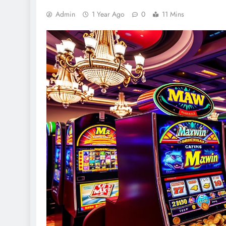
Admin
1 Year Ago
0
11 Mins