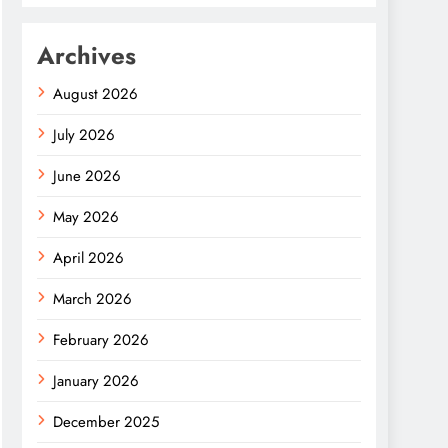
Archives
August 2026
July 2026
June 2026
May 2026
April 2026
March 2026
February 2026
January 2026
December 2025