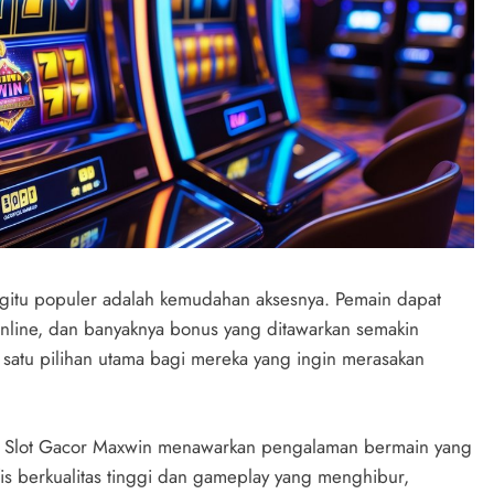
gitu populer adalah kemudahan aksesnya. Pemain dapat
nline, dan banyaknya bonus yang ditawarkan semakin
satu pilihan utama bagi mereka yang ingin merasakan
ik, Slot Gacor Maxwin menawarkan pengalaman bermain yang
s berkualitas tinggi dan gameplay yang menghibur,