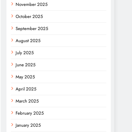
November 2025
October 2025
September 2025
August 2025
July 2025
June 2025
May 2025
April 2025
March 2025
February 2025
January 2025