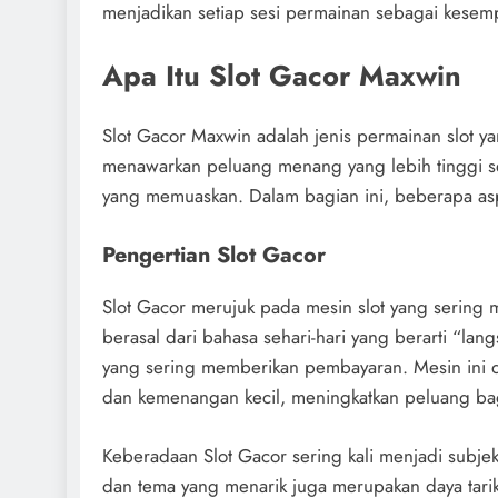
menjadikan setiap sesi permainan sebagai kese
Apa Itu Slot Gacor Maxwin
Slot Gacor Maxwin adalah jenis permainan slot ya
menawarkan peluang menang yang lebih tinggi 
yang memuaskan. Dalam bagian ini, beberapa asp
Pengertian Slot Gacor
Slot Gacor merujuk pada mesin slot yang sering
berasal dari bahasa sehari-hari yang berarti “la
yang sering memberikan pembayaran. Mesin ini d
dan kemenangan kecil, meningkatkan peluang ba
Keberadaan Slot Gacor sering kali menjadi subje
dan tema yang menarik juga merupakan daya tari