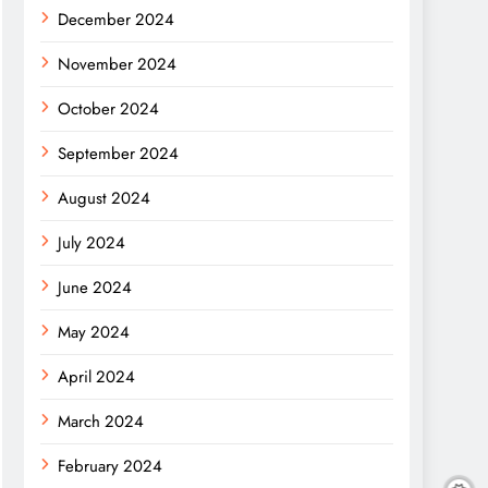
December 2024
November 2024
October 2024
September 2024
August 2024
July 2024
June 2024
May 2024
April 2024
March 2024
February 2024