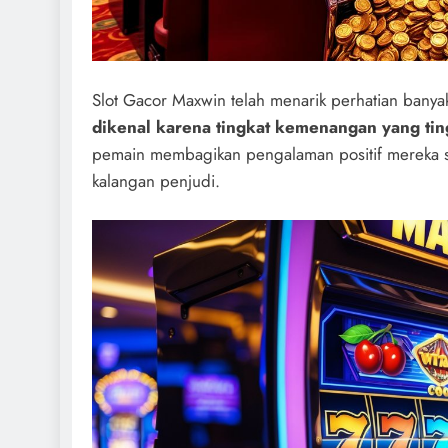
Slot Gacor Maxwin telah menarik perhatian bany
dikenal karena tingkat kemenangan yang ti
pemain membagikan pengalaman positif mereka se
kalangan penjudi.