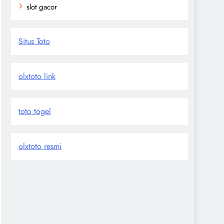
slot gacor
Situs Toto
olxtoto link
toto togel
olxtoto resmi