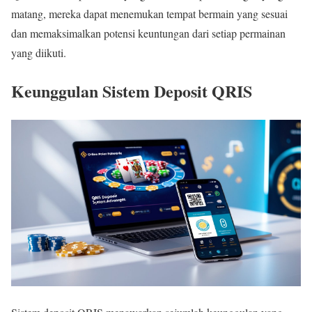
matang, mereka dapat menemukan tempat bermain yang sesuai
dan memaksimalkan potensi keuntungan dari setiap permainan
yang diikuti.
Keunggulan Sistem Deposit QRIS